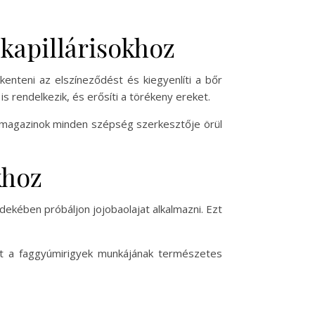
 kapillárisokhoz
enteni az elszíneződést és kiegyenlíti a bőr
s rendelkezik, és erősíti a törékeny ereket.
i magazinok minden szépség szerkesztője örül
khoz
dekében próbáljon jojobaolajat alkalmazni. Ezt
gít a faggyúmirigyek munkájának természetes