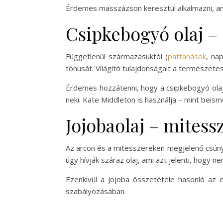
Érdemes masszázson keresztül alkalmazni, ami
Csipkebogyó olaj – 
Függetlenül származásuktól (
pattanások
, na
tónusát. Világító tulajdonságait a természete
Érdemes hozzátenni, hogy a csipkebogyó olaj
neki. Kate Middleton is használja – mint be
Jojobaolaj – mitess
Az arcon és a mitesszereken megjelenő csúnya 
úgy hívják száraz olaj, ami azt jelenti, hogy n
Ezenkívül a jojoba összetétele hasonló az 
szabályozásában.