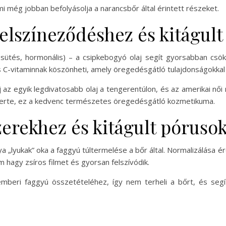
 még jobban befolyásolja a narancsbőr által érintett részeket.
elszíneződéshez és kitágult
psütés, hormonális) – a csipkebogyó olaj segít gyorsabban csökk
s C-vitaminnak köszönheti, amely öregedésgátló tulajdonságokkal i
 az egyik legdivatosabb olaj a tengerentúlon, és az amerikai nő
ismerte, ez a kedvenc természetes öregedésgátló kozmetikuma.
zerekhez és kitágult póruso
„lyukak” oka a faggyú túltermelése a bőr által. Normalizálása ér
em hagy zsíros filmet és gyorsan felszívódik.
emberi faggyú összetételéhez, így nem terheli a bőrt, és se