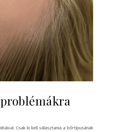
őrproblémákra
báival. Csak ki kell választania a bőrtípusának