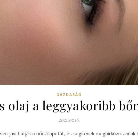
GAZDASÁG
s olaj a leggyakoribb b
2021.07.16.
en javíthatják a bőr állapotát, és segítenek megbirkózni annak hi