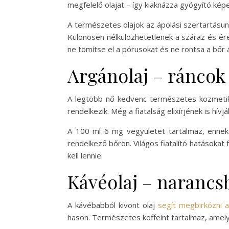
megfelelő olajat – így kiaknázza gyógyító kép
A természetes olajok az ápolási szertartásunk
Különösen nélkülözhetetlenek a száraz és ére
ne tömítse el a pórusokat és ne rontsa a bőr ál
Argánolaj – ráncok 
A legtöbb nő kedvenc természetes kozmetikum
rendelkezik. Még a fiatalság elixírjének is hívj
A 100 ml 6 mg vegyületet tartalmaz, ennek k
rendelkező bőrön. Világos fiatalító hatásoka
kell lennie.
Kávéolaj – narancs
A kávébabból kivont olaj
segít megbirkózni a
hason. Természetes koffeint tartalmaz, amely 