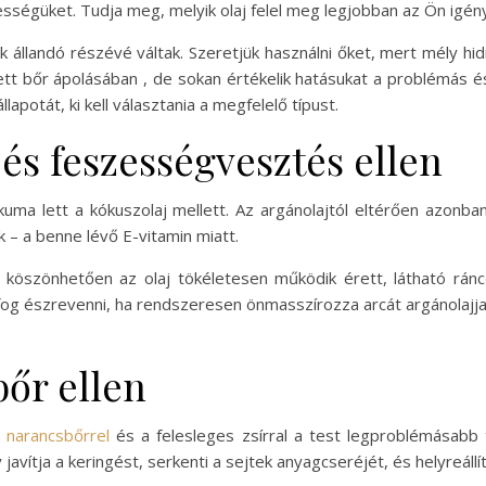
ességüket. Tudja meg, melyik olaj felel meg legjobban az Ön igén
 állandó részévé váltak. Szeretjük használni őket, mert mély hi
tt bőr ápolásában , de sokan értékelik hatásukat a problémás és
lapotát, ki kell választania a megfelelő típust.
és feszességvesztés ellen
a lett a kókuszolaj mellett. Az argánolajtól eltérően azonba
ák – a benne lévő E-vitamin miatt.
öszönhetően az olaj tökéletesen működik érett, látható ráncok
t fog észrevenni, ha rendszeresen önmasszírozza arcát argánolaj
bőr ellen
 narancsbőrrel
és a felesleges zsírral a test legproblémásabb 
javítja a keringést, serkenti a sejtek anyagcseréjét, és helyreáll