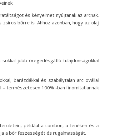
yeinek.
dratáltságot és kényelmet nyújtanak az arcnak.
 zsíros bőrre is. Ahhoz azonban, hogy az olaj
n sokkal jobb öregedésgátló tulajdonságokkal
kal, barázdákkal és szabálytalan arc ovállal
jal – természetesen 100% -ban finomítatlannak
területein, például a combon, a fenéken és a
ítja a bőr feszességét és rugalmasságát.