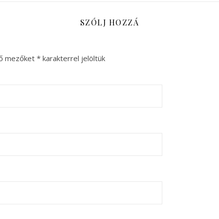
SZÓLJ HOZZÁ
ző mezőket
*
karakterrel jelöltük