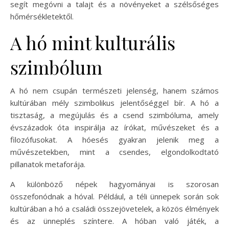
segít megóvni a talajt és a növényeket a szélsőséges
hőmérsékletektől.
A hó mint kulturális
szimbólum
A hó nem csupán természeti jelenség, hanem számos
kultúrában mély szimbolikus jelentőséggel bír. A hó a
tisztaság, a megújulás és a csend szimbóluma, amely
évszázadok óta inspirálja az írókat, művészeket és a
filozófusokat. A hóesés gyakran jelenik meg a
művészetekben, mint a csendes, elgondolkodtató
pillanatok metaforája.
A különböző népek hagyományai is szorosan
összefonódnak a hóval. Például, a téli ünnepek során sok
kultúrában a hó a családi összejövetelek, a közös élmények
és az ünneplés színtere. A hóban való játék, a