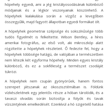
hópehely egyedi, ami a jég kristályosodásának különböző
módjainak és a légkör viszonyainak köszönhető. A
hópelyhek kialakulása során a vízgőz a levegőben
összegyűlik, majd fagyott állapotban egyedi formákat ölt.
A hópelyhek geometriai szépsége és sokszínűsége több
tudós figyelmét is felkeltette. Wilson Bentley, a híres
amerikai fotográfus, az első volt, aki mikroszkóp alatt
rögzítette a hópelyhek részleteit. Ő fedezte fel, hogy a
hópelyhek többsége hatágú, de valójában a természetben
nem létezik két egyforma hópehely. Minden egyes kristály
különböző, és ez a sokféleség a természet csodáját
tükrözi.
A hópelyhek nem csupán gyönyörűek, hanem fontos
szerepet játszanak az ökoszisztémában is. Földünk
vízkészletének egy jelentős része a hóban tárolódik, és a
tavaszi olvadás során biztosítja a folyók és tavak
vízszintjének emelkedését. Ezenkívül a hó szigetelő hatása