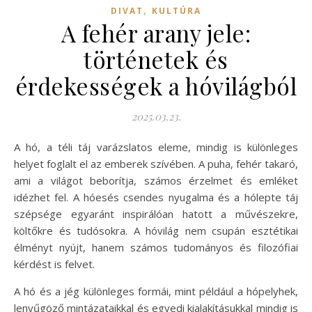
,
DIVAT
KULTÚRA
A fehér arany jele:
történetek és
érdekességek a hóvilágból
2025.03.23.
A hó, a téli táj varázslatos eleme, mindig is különleges
helyet foglalt el az emberek szívében. A puha, fehér takaró,
ami a világot beborítja, számos érzelmet és emléket
idézhet fel. A hóesés csendes nyugalma és a hólepte táj
szépsége egyaránt inspirálóan hatott a művészekre,
költőkre és tudósokra. A hóvilág nem csupán esztétikai
élményt nyújt, hanem számos tudományos és filozófiai
kérdést is felvet.
A hó és a jég különleges formái, mint például a hópelyhek,
lenyűgöző mintázataikkal és egyedi kialakításukkal mindig is