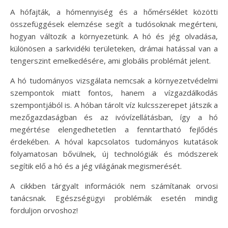
A hófajták, a hómennyiség és a hőmérséklet közötti
összefüggések elemzése segít a tudósoknak megérteni,
hogyan változik a környezetünk. A hó és jég olvadása,
különösen a sarkvidéki területeken, drámai hatással van a
tengerszint emelkedésére, ami globális problémát jelent.
A hó tudományos vizsgálata nemcsak a környezetvédelmi
szempontok miatt fontos, hanem a vízgazdálkodás
szempontjából is. A hóban tárolt víz kulcsszerepet játszik a
mezőgazdaságban és az ivóvízellátásban, így a hó
megértése elengedhetetlen a fenntartható fejlődés
érdekében. A hóval kapcsolatos tudományos kutatások
folyamatosan bővülnek, új technológiák és módszerek
segítik elő a hó és a jég világának megismerését.
A cikkben tárgyalt információk nem számítanak orvosi
tanácsnak. Egészségügyi problémák esetén mindig
forduljon orvoshoz!