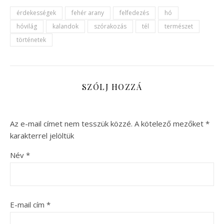
érdekességek
fehér arany
felfedezés
hó
hóvilág
kalandok
szórakozás
tél
természet
történetek
SZÓLJ HOZZÁ
Az e-mail címet nem tesszük közzé.
A kötelező mezőket
*
karakterrel jelöltük
Név
*
E-mail cím
*