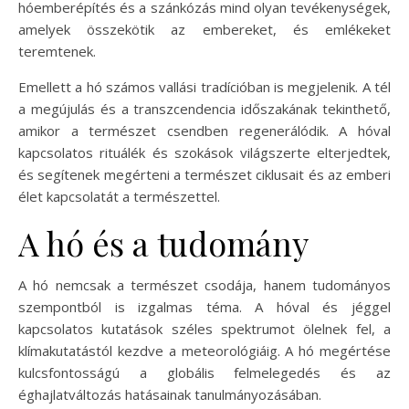
hóemberépítés és a szánkózás mind olyan tevékenységek,
amelyek összekötik az embereket, és emlékeket
teremtenek.
Emellett a hó számos vallási tradícióban is megjelenik. A tél
a megújulás és a transzcendencia időszakának tekinthető,
amikor a természet csendben regenerálódik. A hóval
kapcsolatos rituálék és szokások világszerte elterjedtek,
és segítenek megérteni a természet ciklusait és az emberi
élet kapcsolatát a természettel.
A hó és a tudomány
A hó nemcsak a természet csodája, hanem tudományos
szempontból is izgalmas téma. A hóval és jéggel
kapcsolatos kutatások széles spektrumot ölelnek fel, a
klímakutatástól kezdve a meteorológiáig. A hó megértése
kulcsfontosságú a globális felmelegedés és az
éghajlatváltozás hatásainak tanulmányozásában.