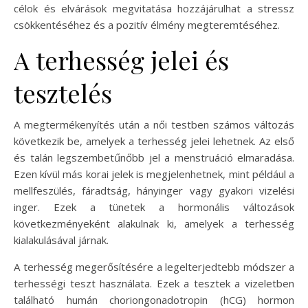
célok és elvárások megvitatása hozzájárulhat a stressz
csökkentéséhez és a pozitív élmény megteremtéséhez.
A terhesség jelei és
tesztelés
A megtermékenyítés után a női testben számos változás
következik be, amelyek a terhesség jelei lehetnek. Az első
és talán legszembetűnőbb jel a menstruáció elmaradása.
Ezen kívül más korai jelek is megjelenhetnek, mint például a
mellfeszülés, fáradtság, hányinger vagy gyakori vizelési
inger. Ezek a tünetek a hormonális változások
következményeként alakulnak ki, amelyek a terhesség
kialakulásával járnak.
A terhesség megerősítésére a legelterjedtebb módszer a
terhességi teszt használata. Ezek a tesztek a vizeletben
található humán choriongonadotropin (hCG) hormon