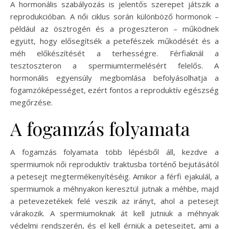
A hormonális szabályozás is jelentős szerepet játszik a
reprodukcióban. A női ciklus során különböző hormonok –
például az ösztrogén és a progeszteron – működnek
együtt, hogy elősegítsék a petefészek működését és a
méh előkészítését a terhességre. Férfiaknál a
tesztoszteron a spermiumtermelésért felelős. A
hormonális egyensúly megbomlása befolyásolhatja a
fogamzóképességet, ezért fontos a reproduktív egészség
megőrzése.
A fogamzás folyamata
A fogamzás folyamata több lépésből áll, kezdve a
spermiumok női reproduktív traktusba történő bejutásától
a petesejt megtermékenyítéséig. Amikor a férfi ejakulál, a
spermiumok a méhnyakon keresztül jutnak a méhbe, majd
a petevezetékek felé veszik az irányt, ahol a petesejt
várakozik. A spermiumoknak át kell jutniuk a méhnyak
védelmi rendszerén, és el kell érniük a petesejtet, ami a