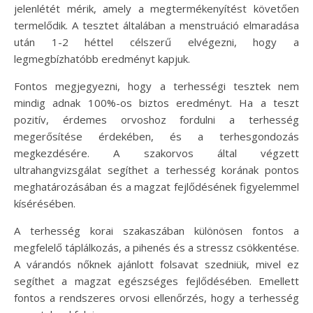
jelenlétét mérik, amely a megtermékenyítést követően
termelődik. A tesztet általában a menstruáció elmaradása
után 1-2 héttel célszerű elvégezni, hogy a
legmegbízhatóbb eredményt kapjuk.
Fontos megjegyezni, hogy a terhességi tesztek nem
mindig adnak 100%-os biztos eredményt. Ha a teszt
pozitív, érdemes orvoshoz fordulni a terhesség
megerősítése érdekében, és a terhesgondozás
megkezdésére. A szakorvos által végzett
ultrahangvizsgálat segíthet a terhesség korának pontos
meghatározásában és a magzat fejlődésének figyelemmel
kísérésében.
A terhesség korai szakaszában különösen fontos a
megfelelő táplálkozás, a pihenés és a stressz csökkentése.
A várandós nőknek ajánlott folsavat szedniük, mivel ez
segíthet a magzat egészséges fejlődésében. Emellett
fontos a rendszeres orvosi ellenőrzés, hogy a terhesség