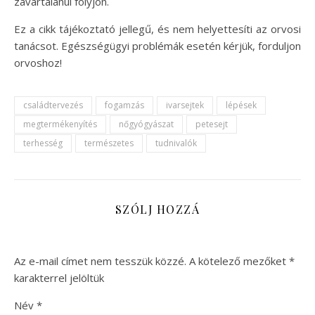
zavartalanul folyjon.
Ez a cikk tájékoztató jellegű, és nem helyettesíti az orvosi
tanácsot. Egészségügyi problémák esetén kérjük, forduljon
orvoshoz!
családtervezés
fogamzás
ivarsejtek
lépések
megtermékenyítés
nőgyógyászat
petesejt
terhesség
természetes
tudnivalók
SZÓLJ HOZZÁ
Az e-mail címet nem tesszük közzé.
A kötelező mezőket
*
karakterrel jelöltük
Név
*