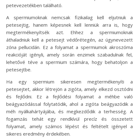
petevezetékben található.
A spermiumoknak nemcsak fizikailag kell eljutniuk a
petesejtig, hanem képesnek kell lenniük arra is, hogy
megtermékenyítsék azt. Ehhez a spermiumoknak
áthaladniuk kell a petesejt védőrétegén, az úgynevezett
zóna pellucidán. Ez a folyamat a spermiumok akroszóma
reakcióját igényli, amely során enzimek szabadulnak fel,
lehetővé téve a spermium számára, hogy behatoljon a
petesejtbe.
Ha egy spermium sikeresen megtermékenyíti a
petesejtet, akkor létrejön a zigóta, amely elkezd osztódni
és fejlődni. Ez a fejlődési folyamat a méhbe való
beágyazódással folytatódik, ahol a zigóta beágyazódik a
méh nyálkahártyájába, és megkezdődik a terhesség. A
fogamzás tehát egy rendkívül precíz és összetett
folyamat, amely számos lépést és feltételt igényel a
sikeres eredmény érdekében.