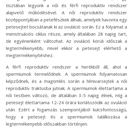
tisztában legyünk a női és férfi reproduktív rendszer
alapvető működésével. A női reproduktív rendszer
középpontjában a petefészkek állnak, amelyek havonta egy
petesejtet bocsátanak ki az ovuláció során. Ez a folyamat a
menstruációs ciklus része, amely általában 28 napig tart,
de egyénenként változhat. Az ovuláció körüli időszak a
legtermékenyebb, mivel ekkor a petesejt elérhető a
megtermékenyítéshez.
A férfi reproduktív rendszer a herékből áll, ahol a
spermiumok termelődnek. A spermiumok folyamatosan
képződnek, és a magömlés során a hímivarsejtek a női
reproduktív traktusba jutnak. A spermiumok élettartama a
női testben változó, de általában 3-5 napig élnek, míg a
petesejt élettartama 12-24 órára korlátozódik az ovuláció
után. Ezért a fogamzás szempontjából kulcsfontosságú,
hogy a petesejt és a spermiumok találkozása a
legtermékenyebb időszakban történjen.