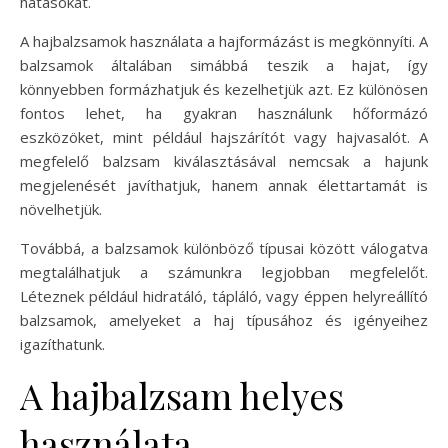
hatásokat.
A hajbalzsamok használata a hajformázást is megkönnyíti. A
balzsamok általában simábbá teszik a hajat, így
könnyebben formázhatjuk és kezelhetjük azt. Ez különösen
fontos lehet, ha gyakran használunk hőformázó
eszközöket, mint például hajszárítót vagy hajvasalót. A
megfelelő balzsam kiválasztásával nemcsak a hajunk
megjelenését javíthatjuk, hanem annak élettartamát is
növelhetjük.
Továbbá, a balzsamok különböző típusai között válogatva
megtalálhatjuk a számunkra legjobban megfelelőt.
Léteznek például hidratáló, tápláló, vagy éppen helyreállító
balzsamok, amelyeket a haj típusához és igényeihez
igazíthatunk.
A hajbalzsam helyes
használata