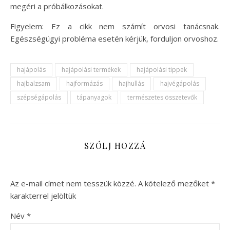
megéri a próbálkozásokat.
Figyelem: Ez a cikk nem számít orvosi tanácsnak.
Egészségügyi probléma esetén kérjük, forduljon orvoshoz.
hajápolás
hajápolási termékek
hajápolási tippek
hajbalzsam
hajformázás
hajhullás
hajvégápolás
szépségápolás
tápanyagok
természetes összetevők
SZÓLJ HOZZÁ
Az e-mail címet nem tesszük közzé.
A kötelező mezőket
*
karakterrel jelöltük
Név
*