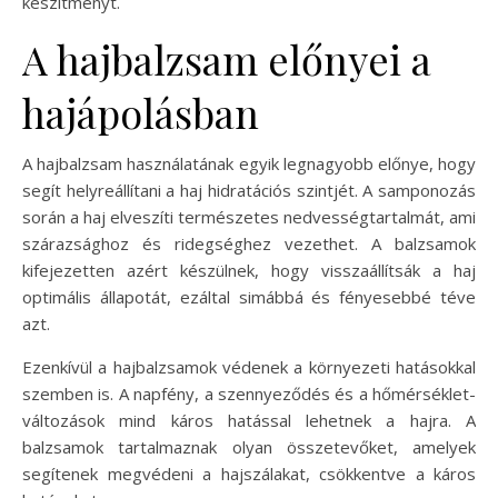
készítményt.
A hajbalzsam előnyei a
hajápolásban
A hajbalzsam használatának egyik legnagyobb előnye, hogy
segít helyreállítani a haj hidratációs szintjét. A samponozás
során a haj elveszíti természetes nedvességtartalmát, ami
szárazsághoz és ridegséghez vezethet. A balzsamok
kifejezetten azért készülnek, hogy visszaállítsák a haj
optimális állapotát, ezáltal simábbá és fényesebbé téve
azt.
Ezenkívül a hajbalzsamok védenek a környezeti hatásokkal
szemben is. A napfény, a szennyeződés és a hőmérséklet-
változások mind káros hatással lehetnek a hajra. A
balzsamok tartalmaznak olyan összetevőket, amelyek
segítenek megvédeni a hajszálakat, csökkentve a káros