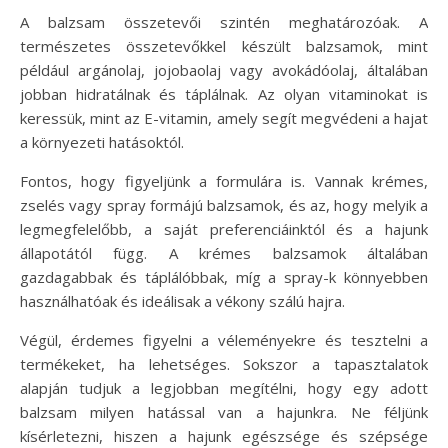
A balzsam összetevői szintén meghatározóak. A
természetes összetevőkkel készült balzsamok, mint
például argánolaj, jojobaolaj vagy avokádóolaj, általában
jobban hidratálnak és táplálnak. Az olyan vitaminokat is
keressük, mint az E-vitamin, amely segít megvédeni a hajat
a környezeti hatásoktól.
Fontos, hogy figyeljünk a formulára is. Vannak krémes,
zselés vagy spray formájú balzsamok, és az, hogy melyik a
legmegfelelőbb, a saját preferenciáinktól és a hajunk
állapotától függ. A krémes balzsamok általában
gazdagabbak és táplálóbbak, míg a spray-k könnyebben
használhatóak és ideálisak a vékony szálú hajra.
Végül, érdemes figyelni a véleményekre és tesztelni a
termékeket, ha lehetséges. Sokszor a tapasztalatok
alapján tudjuk a legjobban megítélni, hogy egy adott
balzsam milyen hatással van a hajunkra. Ne féljünk
kísérletezni, hiszen a hajunk egészsége és szépsége