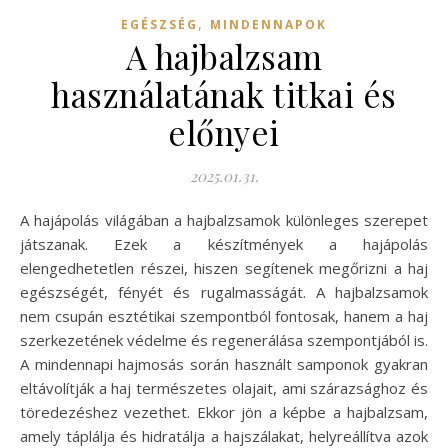
,
EGÉSZSÉG
MINDENNAPOK
A hajbalzsam
használatának titkai és
előnyei
2025.01.31.
A hajápolás világában a hajbalzsamok különleges szerepet
játszanak. Ezek a készítmények a hajápolás
elengedhetetlen részei, hiszen segítenek megőrizni a haj
egészségét, fényét és rugalmasságát. A hajbalzsamok
nem csupán esztétikai szempontból fontosak, hanem a haj
szerkezetének védelme és regenerálása szempontjából is.
A mindennapi hajmosás során használt samponok gyakran
eltávolítják a haj természetes olajait, ami szárazsághoz és
töredezéshez vezethet. Ekkor jön a képbe a hajbalzsam,
amely táplálja és hidratálja a hajszálakat, helyreállítva azok