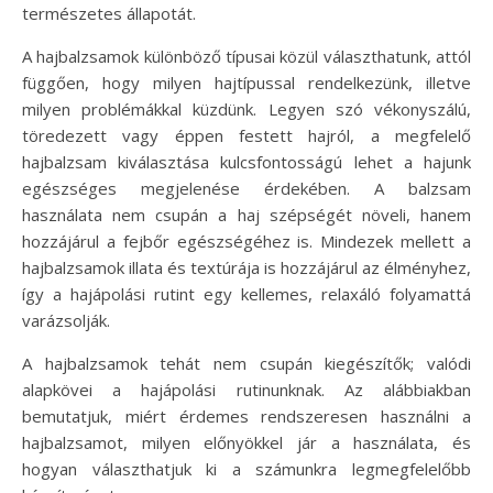
természetes állapotát.
A hajbalzsamok különböző típusai közül választhatunk, attól
függően, hogy milyen hajtípussal rendelkezünk, illetve
milyen problémákkal küzdünk. Legyen szó vékonyszálú,
töredezett vagy éppen festett hajról, a megfelelő
hajbalzsam kiválasztása kulcsfontosságú lehet a hajunk
egészséges megjelenése érdekében. A balzsam
használata nem csupán a haj szépségét növeli, hanem
hozzájárul a fejbőr egészségéhez is. Mindezek mellett a
hajbalzsamok illata és textúrája is hozzájárul az élményhez,
így a hajápolási rutint egy kellemes, relaxáló folyamattá
varázsolják.
A hajbalzsamok tehát nem csupán kiegészítők; valódi
alapkövei a hajápolási rutinunknak. Az alábbiakban
bemutatjuk, miért érdemes rendszeresen használni a
hajbalzsamot, milyen előnyökkel jár a használata, és
hogyan választhatjuk ki a számunkra legmegfelelőbb