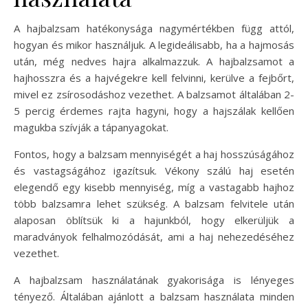
A hajbalzsam hatékonysága nagymértékben függ attól,
hogyan és mikor használjuk. A legideálisabb, ha a hajmosás
után, még nedves hajra alkalmazzuk. A hajbalzsamot a
hajhosszra és a hajvégekre kell felvinni, kerülve a fejbőrt,
mivel ez zsírosodáshoz vezethet. A balzsamot általában 2-
5 percig érdemes rajta hagyni, hogy a hajszálak kellően
magukba szívják a tápanyagokat.
Fontos, hogy a balzsam mennyiségét a haj hosszúságához
és vastagságához igazítsuk. Vékony szálú haj esetén
elegendő egy kisebb mennyiség, míg a vastagabb hajhoz
több balzsamra lehet szükség. A balzsam felvitele után
alaposan öblítsük ki a hajunkból, hogy elkerüljük a
maradványok felhalmozódását, ami a haj nehezedéséhez
vezethet.
A hajbalzsam használatának gyakorisága is lényeges
tényező. Általában ajánlott a balzsam használata minden