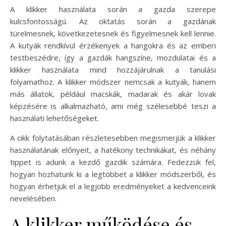
A klikker használata során a gazda szerepe
kulcsfontosságú. Az oktatás során a gazdának
türelmesnek, következetesnek és figyelmesnek kell lennie.
A kutyák rendkívül érzékenyek a hangokra és az emberi
testbeszédre, így a gazdák hangszíne, mozdulatai és a
klikker használata mind hozzájárulnak a tanulási
folyamathoz. A klikker módszer nemcsak a kutyák, hanem
más állatok, például macskák, madarak és akár lovak
képzésére is alkalmazható, ami még szélesebbé teszi a
használati lehetőségeket.
A cikk folytatásában részletesebben megismerjük a klikker
használatának előnyeit, a hatékony technikákat, és néhány
tippet is adunk a kezdő gazdik számára. Fedezzük fel,
hogyan hozhatunk ki a legtöbbet a klikker módszerből, és
hogyan érhetjük el a legjobb eredményeket a kedvenceink
nevelésében.
A klikker működése és