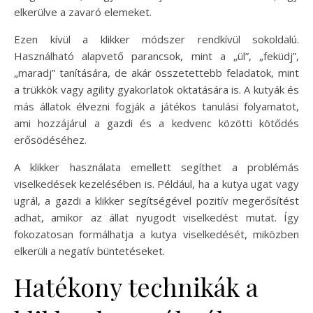
elkerülve a zavaró elemeket.
Ezen kívül a klikker módszer rendkívül sokoldalú.
Használható alapvető parancsok, mint a „ül”, „feküdj”,
„maradj” tanítására, de akár összetettebb feladatok, mint
a trükkök vagy agility gyakorlatok oktatására is. A kutyák és
más állatok élvezni fogják a játékos tanulási folyamatot,
ami hozzájárul a gazdi és a kedvenc közötti kötődés
erősödéséhez.
A klikker használata emellett segíthet a problémás
viselkedések kezelésében is. Például, ha a kutya ugat vagy
ugrál, a gazdi a klikker segítségével pozitív megerősítést
adhat, amikor az állat nyugodt viselkedést mutat. Így
fokozatosan formálhatja a kutya viselkedését, miközben
elkerüli a negatív büntetéseket.
Hatékony technikák a