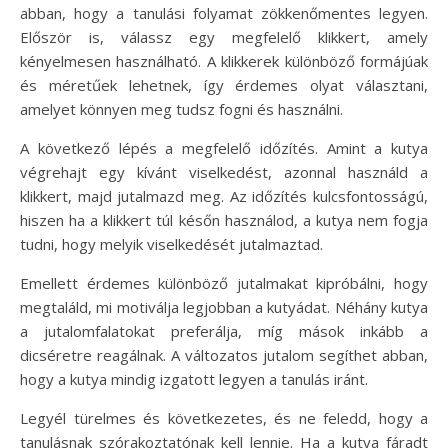
abban, hogy a tanulási folyamat zökkenőmentes legyen.
Először is, válassz egy megfelelő klikkert, amely
kényelmesen használható. A klikkerek különböző formájúak
és méretűek lehetnek, így érdemes olyat választani,
amelyet könnyen meg tudsz fogni és használni.
A következő lépés a megfelelő időzítés. Amint a kutya
végrehajt egy kívánt viselkedést, azonnal használd a
klikkert, majd jutalmazd meg. Az időzítés kulcsfontosságú,
hiszen ha a klikkert túl későn használod, a kutya nem fogja
tudni, hogy melyik viselkedését jutalmaztad.
Emellett érdemes különböző jutalmakat kipróbálni, hogy
megtaláld, mi motiválja legjobban a kutyádat. Néhány kutya
a jutalomfalatokat preferálja, míg mások inkább a
dicséretre reagálnak. A változatos jutalom segíthet abban,
hogy a kutya mindig izgatott legyen a tanulás iránt.
Legyél türelmes és következetes, és ne feledd, hogy a
tanulásnak szórakoztatónak kell lennie. Ha a kutya fáradt