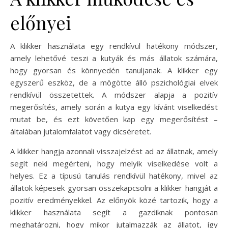
előnyei
A klikker használata egy rendkívül hatékony módszer,
amely lehetővé teszi a kutyák és más állatok számára,
hogy gyorsan és könnyedén tanuljanak. A klikker egy
egyszerű eszköz, de a mögötte álló pszichológiai elvek
rendkívül összetettek. A módszer alapja a pozitív
megerősítés, amely során a kutya egy kívánt viselkedést
mutat be, és ezt követően kap egy megerősítést –
általában jutalomfalatot vagy dicséretet.
A klikker hangja azonnali visszajelzést ad az állatnak, amely
segít neki megérteni, hogy melyik viselkedése volt a
helyes. Ez a típusú tanulás rendkívül hatékony, mivel az
állatok képesek gyorsan összekapcsolni a klikker hangját a
pozitív eredményekkel. Az előnyök közé tartozik, hogy a
klikker használata segít a gazdiknak pontosan
meghatározni, hogy mikor jutalmazzák az állatot, így