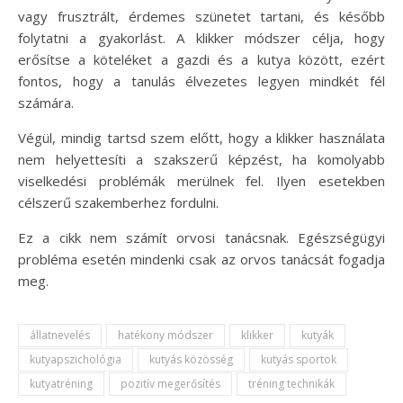
vagy frusztrált, érdemes szünetet tartani, és később
folytatni a gyakorlást. A klikker módszer célja, hogy
erősítse a köteléket a gazdi és a kutya között, ezért
fontos, hogy a tanulás élvezetes legyen mindkét fél
számára.
Végül, mindig tartsd szem előtt, hogy a klikker használata
nem helyettesíti a szakszerű képzést, ha komolyabb
viselkedési problémák merülnek fel. Ilyen esetekben
célszerű szakemberhez fordulni.
Ez a cikk nem számít orvosi tanácsnak. Egészségügyi
probléma esetén mindenki csak az orvos tanácsát fogadja
meg.
állatnevelés
hatékony módszer
klikker
kutyák
kutyapszichológia
kutyás közösség
kutyás sportok
kutyatréning
pozitív megerősítés
tréning technikák