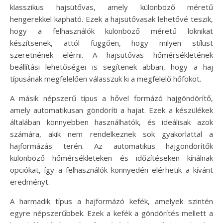
klasszikus hajsütővas, amely különböző méretű
hengerekkel kapható. Ezek a hajsütővasak lehetővé teszik,
hogy a felhasználók különböző méretű loknikat
készítsenek, attól függően, hogy milyen stílust
szeretnének elérni. A hajsütővas hőmérsékletének
beállítási lehetőségei is segítenek abban, hogy a haj
típusának megfelelően válasszuk ki a megfelelő hőfokot.
A másik népszerű típus a hővel formázó hajgöndörítő,
amely automatikusan göndöríti a hajat. Ezek a készülékek
általában könnyebben használhatók, és ideálisak azok
számára, akik nem rendelkeznek sok gyakorlattal a
hajformázás terén. Az automatikus hajgöndörítők
különböző hőmérsékleteken és időzítéseken kínálnak
opciókat, így a felhasználók könnyedén elérhetik a kívánt
eredményt.
A harmadik típus a hajformázó kefék, amelyek szintén
egyre népszerűbbek. Ezek a kefék a göndörítés mellett a