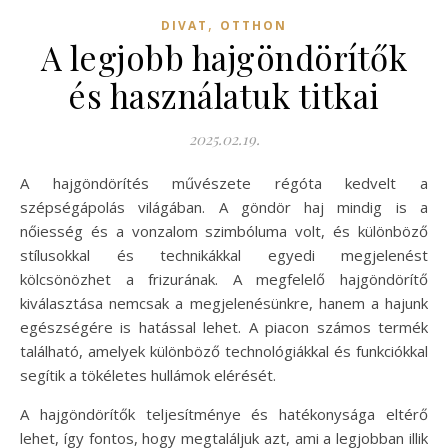
,
DIVAT
OTTHON
A legjobb hajgöndörítők
és használatuk titkai
2025.02.19.
A hajgöndörítés művészete régóta kedvelt a
szépségápolás világában. A göndör haj mindig is a
nőiesség és a vonzalom szimbóluma volt, és különböző
stílusokkal és technikákkal egyedi megjelenést
kölcsönözhet a frizurának. A megfelelő hajgöndörítő
kiválasztása nemcsak a megjelenésünkre, hanem a hajunk
egészségére is hatással lehet. A piacon számos termék
található, amelyek különböző technológiákkal és funkciókkal
segítik a tökéletes hullámok elérését.
A hajgöndörítők teljesítménye és hatékonysága eltérő
lehet, így fontos, hogy megtaláljuk azt, ami a legjobban illik