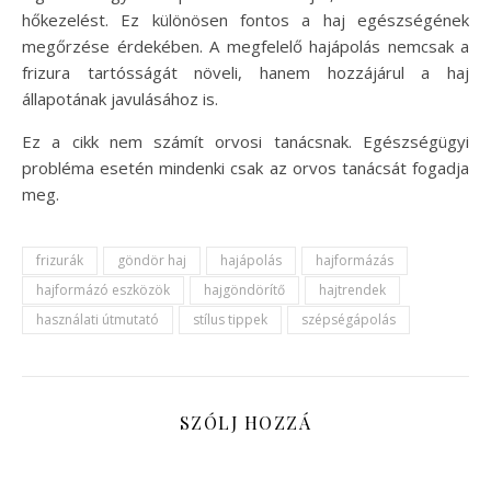
hőkezelést. Ez különösen fontos a haj egészségének
megőrzése érdekében. A megfelelő hajápolás nemcsak a
frizura tartósságát növeli, hanem hozzájárul a haj
állapotának javulásához is.
Ez a cikk nem számít orvosi tanácsnak. Egészségügyi
probléma esetén mindenki csak az orvos tanácsát fogadja
meg.
frizurák
göndör haj
hajápolás
hajformázás
hajformázó eszközök
hajgöndörítő
hajtrendek
használati útmutató
stílus tippek
szépségápolás
SZÓLJ HOZZÁ