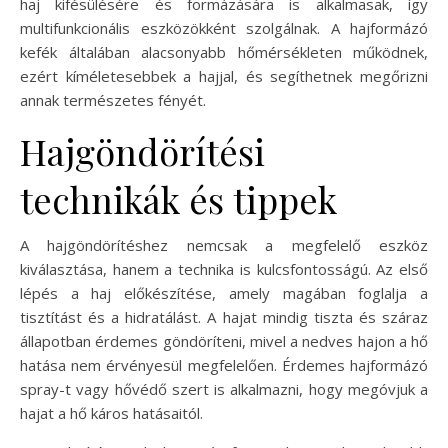
haj kifésülésére és formázására is alkalmasak, így
multifunkcionális eszközökként szolgálnak. A hajformázó
kefék általában alacsonyabb hőmérsékleten működnek,
ezért kíméletesebbek a hajjal, és segíthetnek megőrizni
annak természetes fényét.
Hajgöndörítési
technikák és tippek
A hajgöndörítéshez nemcsak a megfelelő eszköz
kiválasztása, hanem a technika is kulcsfontosságú. Az első
lépés a haj előkészítése, amely magában foglalja a
tisztítást és a hidratálást. A hajat mindig tiszta és száraz
állapotban érdemes göndöríteni, mivel a nedves hajon a hő
hatása nem érvényesül megfelelően. Érdemes hajformázó
spray-t vagy hővédő szert is alkalmazni, hogy megóvjuk a
hajat a hő káros hatásaitól.