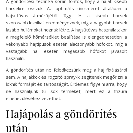
A göndörítési technika során fontos, hogy a hajat kisebb
tincsekre osszuk. Az optimális tincsméret általában a
hajsütővas átmérőjétől függ, és a kisebb tincsek
szorosabb loknikat eredményeznek, míg a nagyobb tincsek
lazább hullámokat hoznak létre. A hajsütővas használatakor
a megfelelő hőmérséklet beállítása is elengedhetetlen; a
vékonyabb hajtípusok esetén alacsonyabb hőfokot, míg a
vastagabb haj esetén magasabb hőfokot javasolt
használni.
A göndörítés után ne feledkezzünk meg a haj fixálásáról
sem. A hajlakkok és rögzítő spray-k segítenek megőrizni a
loknik formáját és tartósságát. Érdemes figyelni arra, hogy
ne használjunk túl sok terméket, mert ez a frizura
elnehezüléséhez vezethet.
Hajápolás a göndörítés
után