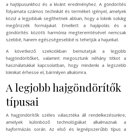
a hajtípusunkhoz és a kívánt eredményhez. A göndörítés
folyamata számos technikát és terméket igényel, amelyek
közül a legjobbak segíthetnek abban, hogy a loknik sokáig
megőrizzék formájukat. Emellett a hajápolás és a
göndörítés közötti harmónia megteremtésével nemcsak
szebbé, hanem egészségesebbé is tehetjük a hajunkat.
A következő szekciókban bemutatjuk a legjobb
hajgöndörítőket, valamint megosztunk néhány titkot a
használatukkal kapcsolatban, hogy mindenki a legszebb
loknikat érhesse el, bármilyen alkalomra.
A legjobb hajgöndörítők
típusai
A hajgöndörítők széles választéka áll rendelkezésünkre,
amelyek különböző technológiákat alkalmaznak a
hajformázás során. Az első és legnépszerűbb típus a