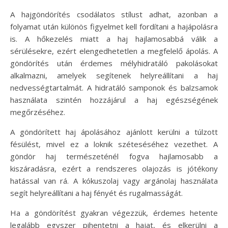
A hajgöndörítés csodálatos stílust adhat, azonban a
folyamat után különös figyelmet kell fordítani a hajápolásra
is. A hőkezelés miatt a haj hajlamosabbá válik a
sérülésekre, ezért elengedhetetlen a megfelelő ápolás. A
göndörítés után érdemes mélyhidratáló pakolásokat
alkalmazni, amelyek segítenek helyreállítani a haj
nedvességtartalmát. A hidratáló samponok és balzsamok
használata szintén hozzájárul a haj egészségének
megőrzéséhez.
A göndörített haj ápolásához ajánlott kerülni a túlzott
fésülést, mivel ez a loknik széteséséhez vezethet. A
göndör haj természeténél fogva hajlamosabb a
kiszáradásra, ezért a rendszeres olajozás is jótékony
hatással van rá. A kókuszolaj vagy argánolaj használata
segít helyreállítani a haj fényét és rugalmasságát.
Ha a göndörítést gyakran végezzük, érdemes hetente
legalább egyszer pihentetni a hajat, és elkerülni a