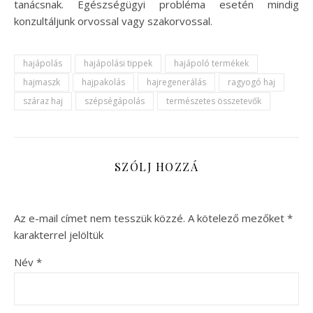
tanácsnak. Egészségügyi probléma esetén mindig
konzultáljunk orvossal vagy szakorvossal.
hajápolás
hajápolási tippek
hajápoló termékek
hajmaszk
hajpakolás
hajregenerálás
ragyogó haj
száraz haj
szépségápolás
természetes összetevők
SZÓLJ HOZZÁ
Az e-mail címet nem tesszük közzé.
A kötelező mezőket
*
karakterrel jelöltük
Név
*