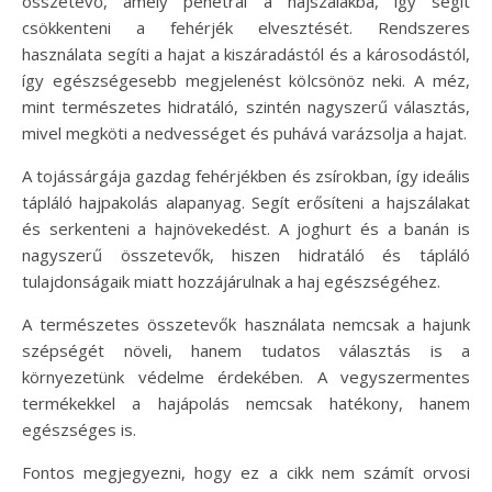
összetevő, amely penetrál a hajszálakba, így segít
csökkenteni a fehérjék elvesztését. Rendszeres
használata segíti a hajat a kiszáradástól és a károsodástól,
így egészségesebb megjelenést kölcsönöz neki. A méz,
mint természetes hidratáló, szintén nagyszerű választás,
mivel megköti a nedvességet és puhává varázsolja a hajat.
A tojássárgája gazdag fehérjékben és zsírokban, így ideális
tápláló hajpakolás alapanyag. Segít erősíteni a hajszálakat
és serkenteni a hajnövekedést. A joghurt és a banán is
nagyszerű összetevők, hiszen hidratáló és tápláló
tulajdonságaik miatt hozzájárulnak a haj egészségéhez.
A természetes összetevők használata nemcsak a hajunk
szépségét növeli, hanem tudatos választás is a
környezetünk védelme érdekében. A vegyszermentes
termékekkel a hajápolás nemcsak hatékony, hanem
egészséges is.
Fontos megjegyezni, hogy ez a cikk nem számít orvosi