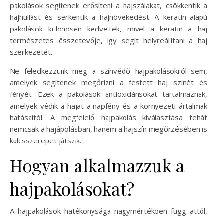
pakolások segítenek erősíteni a hajszálakat, csökkentik a
hajhullást és serkentik a hajnövekedést. A keratin alapú
pakolások különösen kedveltek, mivel a keratin a haj
természetes összetevője, így segít helyreállítani a haj
szerkezetét.
Ne feledkezzünk meg a színvédő hajpakolásokról sem,
amelyek segítenek megőrizni a festett haj színét és
fényét. Ezek a pakolások antioxidánsokat tartalmaznak,
amelyek védik a hajat a napfény és a környezeti ártalmak
hatásaitól. A megfelelő hajpakolás kiválasztása tehát
nemcsak a hajápolásban, hanem a hajszín megőrzésében is
kulcsszerepet játszik.
Hogyan alkalmazzuk a
hajpakolásokat?
A hajpakolások hatékonysága nagymértékben függ attól,