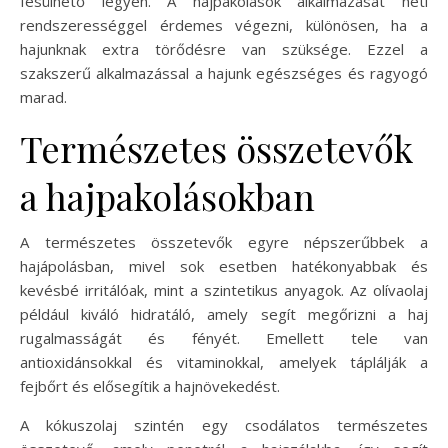
fésülhető legyen. A hajpakolások alkalmazását heti
rendszerességgel érdemes végezni, különösen, ha a
hajunknak extra törődésre van szüksége. Ezzel a
szakszerű alkalmazással a hajunk egészséges és ragyogó
marad.
Természetes összetevők
a hajpakolásokban
A természetes összetevők egyre népszerűbbek a
hajápolásban, mivel sok esetben hatékonyabbak és
kevésbé irritálóak, mint a szintetikus anyagok. Az olívaolaj
például kiváló hidratáló, amely segít megőrizni a haj
rugalmasságát és fényét. Emellett tele van
antioxidánsokkal és vitaminokkal, amelyek táplálják a
fejbőrt és elősegítik a hajnövekedést.
A kókuszolaj szintén egy csodálatos természetes