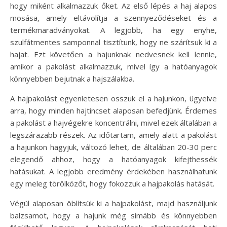
hogy miként alkalmazzuk őket. Az első lépés a haj alapos
mosása, amely eltávolítja a szennyeződéseket és a
termékmaradványokat. A legjobb, ha egy enyhe,
szulfátmentes samponnal tisztítunk, hogy ne szárítsuk ki a
hajat. Ezt követően a hajunknak nedvesnek kell lennie,
amikor a pakolást alkalmazzuk, mivel így a hatóanyagok
könnyebben bejutnak a hajszálakba.
A hajpakolást egyenletesen osszuk el a hajunkon, ügyelve
arra, hogy minden hajtincset alaposan befedjünk. Érdemes
a pakolást a hajvégekre koncentrálni, mivel ezek általában a
legszárazabb részek. Az időtartam, amely alatt a pakolást
a hajunkon hagyjuk, változó lehet, de általában 20-30 perc
elegendő ahhoz, hogy a hatóanyagok kifejthessék
hatásukat. A legjobb eredmény érdekében használhatunk
egy meleg törölközőt, hogy fokozzuk a hajpakolás hatását.
Végül alaposan öblítsük ki a hajpakolást, majd használjunk
balzsamot, hogy a hajunk még simább és könnyebben