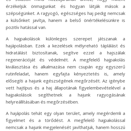
érzékeljük önmagunkat és hogyan látják mások a
szépségünket. A ragyogó, egészséges haj pedig nemcsak
a külsőnket javítja, hanem a belső önértékelésünkre is
pozitív hatással van.
A hajpakolások különleges szerepet játszanak a
hajápolásban. Ezek a kezelések mélyreható táplálást és
hidratálást biztosítanak, segítve ezzel a hajszálak
regenerációját és védelmét. A megfelelő hajpakolás
kiválasztása és alkalmazása nem csupán egy egyszerű
rutinfeladat, hanem egyfajta kényeztetés is, amely
elősegíti a hajunk egészségének megőrzését. Az igénybe
vett hajtípus és a haj állapotának figyelembevételével a
hajpakolások segíthetnek a hajunk ragyogásának
helyreállításában és megőrzésében.
A hajápolás tehát egy olyan terület, amely megérdemli a
figyelmet és a törődést. A megfelelő hajpakolással
nemcsak a hajunk megjelenését javíthatjuk, hanem hosszú