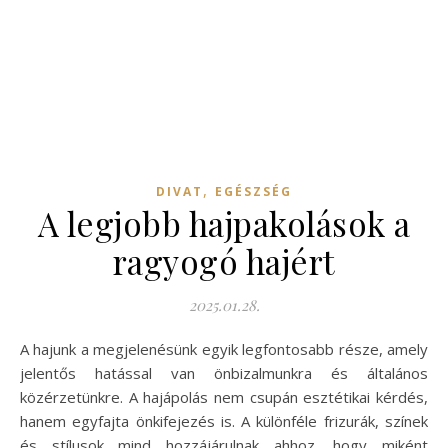
,
DIVAT
EGÉSZSÉG
A legjobb hajpakolások a
ragyogó hajért
2025.01.28.
A hajunk a megjelenésünk egyik legfontosabb része, amely
jelentős hatással van önbizalmunkra és általános
közérzetünkre. A hajápolás nem csupán esztétikai kérdés,
hanem egyfajta önkifejezés is. A különféle frizurák, színek
és stílusok mind hozzájárulnak ahhoz, hogy miként