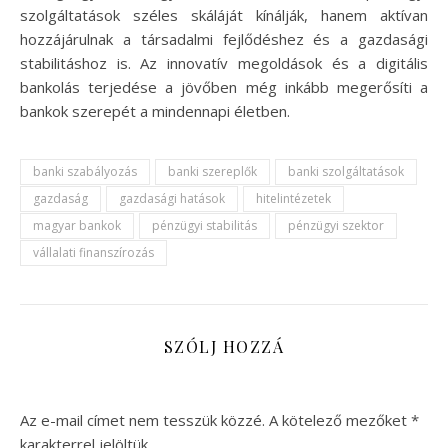
szolgáltatások széles skáláját kínálják, hanem aktívan
hozzájárulnak a társadalmi fejlődéshez és a gazdasági
stabilitáshoz is. Az innovatív megoldások és a digitális
bankolás terjedése a jövőben még inkább megerősíti a
bankok szerepét a mindennapi életben.
banki szabályozás
banki szereplők
banki szolgáltatások
gazdaság
gazdasági hatások
hitelintézetek
magyar bankok
pénzügyi stabilitás
pénzügyi szektor
vállalati finanszírozás
SZÓLJ HOZZÁ
Az e-mail címet nem tesszük közzé.
A kötelező mezőket
*
karakterrel jelöltük