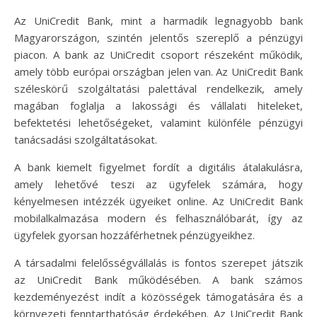
Az UniCredit Bank, mint a harmadik legnagyobb bank
Magyarországon, szintén jelentős szereplő a pénzügyi
piacon. A bank az UniCredit csoport részeként működik,
amely több európai országban jelen van. Az UniCredit Bank
széleskörű szolgáltatási palettával rendelkezik, amely
magában foglalja a lakossági és vállalati hiteleket,
befektetési lehetőségeket, valamint különféle pénzügyi
tanácsadási szolgáltatásokat.
A bank kiemelt figyelmet fordít a digitális átalakulásra,
amely lehetővé teszi az ügyfelek számára, hogy
kényelmesen intézzék ügyeiket online. Az UniCredit Bank
mobilalkalmazása modern és felhasználóbarát, így az
ügyfelek gyorsan hozzáférhetnek pénzügyeikhez.
A társadalmi felelősségvállalás is fontos szerepet játszik
az UniCredit Bank működésében. A bank számos
kezdeményezést indít a közösségek támogatására és a
környezeti fenntarthatóság érdekében. Az UniCredit Bank