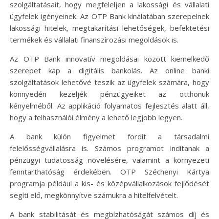
szolgáltatásait, hogy megfeleljen a lakossági és vállalati
ügyfelek igényeinek. Az OTP Bank kínálatában szerepelnek
lakossági hitelek, megtakarítási lehetőségek, befektetési
termékek és vállalati finanszírozási megoldások is.
Az OTP Bank innovatív megoldásai között kiemelkedő
szerepet kap a digitális bankolás. Az online banki
szolgáltatások lehetővé teszik az ügyfelek számára, hogy
könnyedén kezeljék pénzügyeiket az otthonuk
kényelméből. Az applikáció folyamatos fejlesztés alatt áll,
hogy a felhasználói élmény a lehető legjobb legyen.
A bank külön figyelmet fordít a társadalmi
felelősségvállalásra is. Számos programot indítanak a
pénzügyi tudatosság növelésére, valamint a környezeti
fenntarthatóság érdekében. OTP Széchenyi Kártya
programja például a kis- és középvállalkozások fejlődését
segíti elő, megkönnyítve számukra a hitelfelvételt.
A bank stabilitását és megbízhatóságát számos díj és