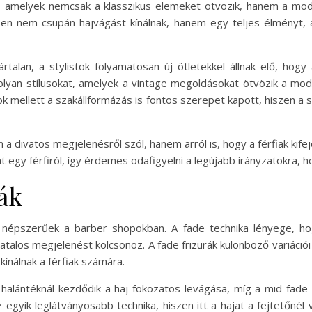
ki, amelyek nemcsak a klasszikus elemeket ötvözik, hanem a mo
 nem csupán hajvágást kínálnak, hanem egy teljes élményt, ahol
tártalan, a stylistok folyamatosan új ötletekkel állnak elő, hog
 olyan stílusokat, amelyek a vintage megoldásokat ötvözik a mode
ok mellett a szakállformázás is fontos szerepet kapott, hiszen a 
a divatos megjelenésről szól, hanem arról is, hogy a férfiak kife
t egy férfiról, így érdemes odafigyelni a legújabb irányzatokra, 
ák
 népszerűek a barber shopokban. A fade technika lényege, h
fiatalos megjelenést kölcsönöz. A fade frizurák különböző variációi
kínálnak a férfiak számára.
a halántéknál kezdődik a haj fokozatos levágása, míg a mid fad
 egyik leglátványosabb technika, hiszen itt a hajat a fejtetőnél 