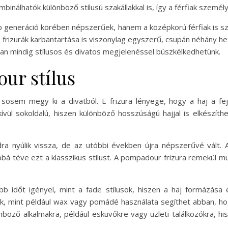
binálhatók különböző stílusú szakállakkal is, így a férfiak szemé
b generáció körében népszerűek, hanem a középkorú férfiak is sz
e frizurák karbantartása is viszonylag egyszerű, csupán néhány 
áltan mindig stílusos és divatos megjelenéssel büszkélkedhetünk.
ur stílus
sosem megy ki a divatból. E frizura lényege, hogy a haj a fej
vül sokoldalú, hiszen különböző hosszúságú hajjal is elkészíth
ra nyúlik vissza, de az utóbbi években újra népszerűvé vált. 
á téve ezt a klasszikus stílust. A pompadour frizura remekül mu
bb időt igényel, mint a fade stílusok, hiszen a haj formázása
, mint például wax vagy pomádé használata segíthet abban, ho
önböző alkalmakra, például esküvőkre vagy üzleti találkozókra, h