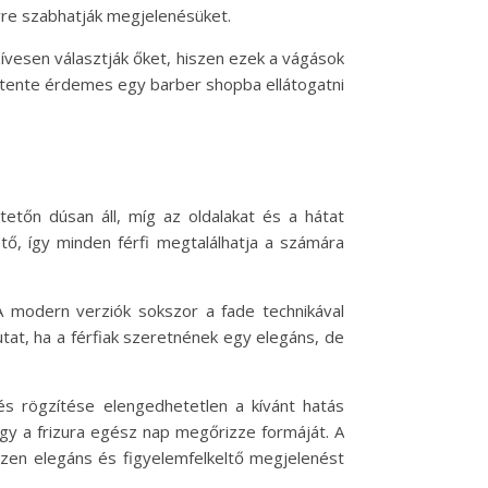
lyre szabhatják megjelenésüket.
ívesen választják őket, hiszen ezek a vágások
hetente érdemes egy barber shopba ellátogatni
tetőn dúsan áll, míg az oldalakat és a hátat
ető, így minden férfi megtalálhatja a számára
A modern verziók sokszor a fade technikával
tat, ha a férfiak szeretnének egy elegáns, de
 és rögzítése elengedhetetlen a kívánt hatás
gy a frizura egész nap megőrizze formáját. A
iszen elegáns és figyelemfelkeltő megjelenést