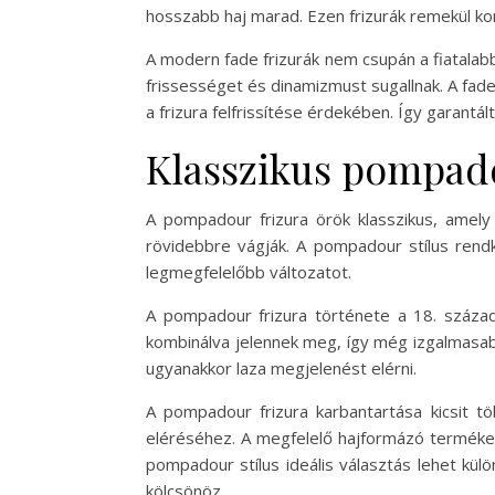
hosszabb haj marad. Ezen frizurák remekül kom
A modern fade frizurák nem csupán a fiatalab
frissességet és dinamizmust sugallnak. A fad
a frizura felfrissítése érdekében. Így garant
Klasszikus pompado
A pompadour frizura örök klasszikus, amely 
rövidebbre vágják. A pompadour stílus rendkí
legmegfelelőbb változatot.
A pompadour frizura története a 18. század
kombinálva jelennek meg, így még izgalmasabb
ugyanakkor laza megjelenést elérni.
A pompadour frizura karbantartása kicsit tö
eléréséhez. A megfelelő hajformázó termékek
pompadour stílus ideális választás lehet kül
kölcsönöz.