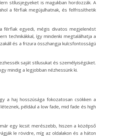
dern stílusjegyeket is magukban hordozzák. A
 a férfiak megújulhatnak, és felfrissíthetik
y a férfiak egyedi, mégis divatos megjelenést
rn technikákkal, így mindenki megtalálhatja a
szakáll és a frizura összhangja kulcsfontosságú
jezhessék saját stílusukat és személyiségüket.
hogy mindig a legjobban nézhessünk ki.
ogy a haj hosszúsága fokozatosan csökken a
 léteznek, például a low fade, mid fade és high
e már egy kicsit merészebb, hiszen a középső
vágják le rövidre, míg az oldalakon és a háton