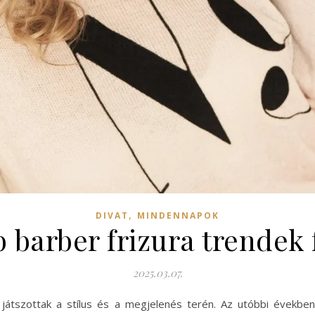
,
DIVAT
MINDENNAPOK
b barber frizura trendek 
2025.03.07.
et játszottak a stílus és a megjelenés terén. Az utóbbi évek