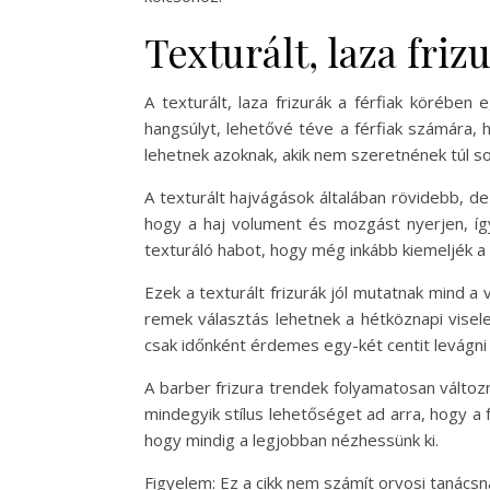
Texturált, laza friz
A texturált, laza frizurák a férfiak köréb
hangsúlyt, lehetővé téve a férfiak számára, 
lehetnek azoknak, akik nem szeretnének túl sok
A texturált hajvágások általában rövidebb, d
hogy a haj volument és mozgást nyerjen, így
texturáló habot, hogy még inkább kiemeljék a 
Ezek a texturált frizurák jól mutatnak mind a 
remek választás lehetnek a hétköznapi viselet
csak időnként érdemes egy-két centit levág
A barber frizura trendek folyamatosan változ
mindegyik stílus lehetőséget ad arra, hogy a 
hogy mindig a legjobban nézhessünk ki.
Figyelem: Ez a cikk nem számít orvosi tanács