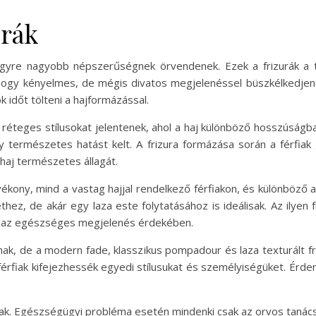
urák
en egyre nagyobb népszerűségnek örvendenek. Ezek a frizurák a
hogy kényelmes, de mégis divatos megjelenéssel büszkélkedjenek
 időt tölteni a hajformázással.
e réteges stílusokat jelentenek, ahol a haj különböző hosszúságb
 természetes hatást kelt. A frizura formázása során a férfiak
haj természetes állagát.
vékony, mind a vastag hajjal rendelkező férfiakon, és különböző arc
hez, de akár egy laza este folytatásához is ideálisak. Az ilyen 
ni az egészséges megjelenés érdekében.
nak, de a modern fade, klasszikus pompadour és laza texturált f
férfiak kifejezhessék egyedi stílusukat és személyiségüket. Érd
nak. Egészségügyi probléma esetén mindenki csak az orvos tanác