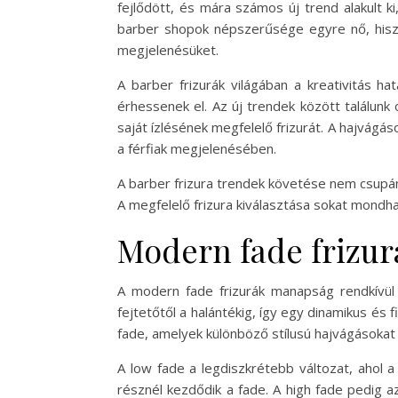
fejlődött, és mára számos új trend alakult 
barber shopok népszerűsége egyre nő, hiszen
megjelenésüket.
A barber frizurák világában a kreativitás ha
érhessenek el. Az új trendek között találunk
saját ízlésének megfelelő frizurát. A hajvágás
a férfiak megjelenésében.
A barber frizura trendek követése nem csupán 
A megfelelő frizura kiválasztása sokat mondha
Modern fade frizur
A modern fade frizurák manapság rendkívül
fejtetőtől a halántékig, így egy dinamikus és 
fade, amelyek különböző stílusú hajvágásokat 
A low fade a legdiszkrétebb változat, ahol 
résznél kezdődik a fade. A high fade pedig az