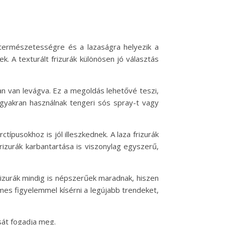
 természetességre és a lazaságra helyezik a
. A texturált frizurák különösen jó választás
an van levágva. Ez a megoldás lehetővé teszi,
 gyakran használnak tengeri sós spray-t vagy
típusokhoz is jól illeszkednek. A laza frizurák
frizurák karbantartása is viszonylag egyszerű,
rizurák mindig is népszerűek maradnak, hiszen
emes figyelemmel kísérni a legújabb trendeket,
sát fogadja meg.