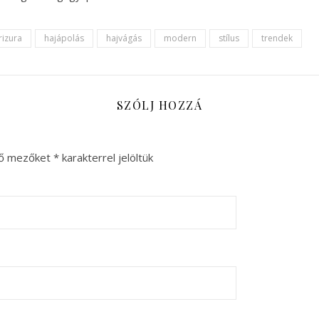
rizura
hajápolás
hajvágás
modern
stílus
trendek
SZÓLJ HOZZÁ
ző mezőket
*
karakterrel jelöltük