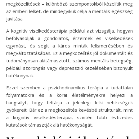
megközelítések – különböző szempontokból közelítik meg
az emberi lelket, de mindegyikük célja a mentális egészség
javítása.
A kognitív viselkedésterápia például azt vizsgálja, hogyan
befolyásolják a gondolatok, érzelmek és viselkedések
egymást, és segít a káros minták felismerésében és
megváltoztatásában. Ez a megközelítés jól dokumentált és
tudományosan alátámasztott, számos mentális betegség,
például szorongás vagy depresszió kezelésében bizonyult
hatékonynak.
Ezzel szemben a pszichodinamikus terápia a tudattalan
folyamatokra és a korai életélményekre helyezi a
hangsúlyt, hogy feltárja a jelenlegi lelki nehézségek
gyökereit. Bár ez a megközelítés kevésbé strukturált, mint
a kognitív viselkedésterápia, szintén több évtizedes
kutatások támasztják alá hatékonyságát.