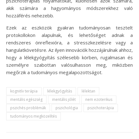
pszichoterápiás folyamatokat, különösen azok számára,
akik számára a hagyományos módszerekhez való
hozzáférés nehezebb.
Ezek az eszközök gyakran tudományosan tesztelt
protokollokon alapulnak, és lehetőséget adnak a
rendszeres önreflexióra, a stresszkezelésre vagy a
hangulatkövetésre. Az ilyen innovációk hozzájárulnak ahhoz,
hogy a lélekgyógyítás szélesebb körben, rugalmasan és
személyre szabottan valósulhasson meg, miközben
megőrzik a tudományos megalapozottságot.
kognitív terápia
lélekgyógyítás
lélektan
mentális egészség
mentális jólét
nem ezoterikus
pszichés problémák
pszichológia
pszichoterápia
tudományos megközelítés