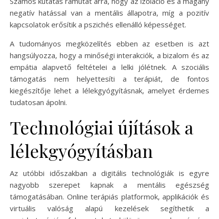
Számos kutatás rámutat arra, hogy az izoláció és a magány
negatív hatással van a mentális állapotra, míg a pozitív
kapcsolatok erősítik a pszichés ellenálló képességet.
A tudományos megközelítés ebben az esetben is azt
hangsúlyozza, hogy a minőségi interakciók, a bizalom és az
empátia alapvető feltételei a lelki jólétnek. A szociális
támogatás nem helyettesíti a terápiát, de fontos
kiegészítője lehet a lélekgyógyításnak, amelyet érdemes
tudatosan ápolni.
Technológiai újítások a
lélekgyógyításban
Az utóbbi időszakban a digitális technológiák is egyre
nagyobb szerepet kapnak a mentális egészség
támogatásában. Online terápiás platformok, applikációk és
virtuális valóság alapú kezelések segíthetik a