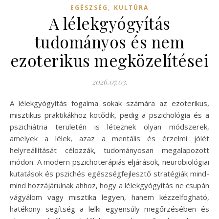
,
EGÉSZSÉG
KULTÚRA
A lélekgyógyítás
tudományos és nem
ezoterikus megközelítései
2026.07.03.
A lélekgyógyítás fogalma sokak számára az ezoterikus,
misztikus praktikákhoz kötődik, pedig a pszichológia és a
pszichiátria területén is léteznek olyan módszerek,
amelyek a lélek, azaz a mentális és érzelmi jólét
helyreállítását célozzák, tudományosan megalapozott
módon. A modern pszichoterápiás eljárások, neurobiológiai
kutatások és pszichés egészségfejlesztő stratégiák mind-
mind hozzájárulnak ahhoz, hogy a lélekgyógyítás ne csupán
vágyálom vagy misztika legyen, hanem kézzelfogható,
hatékony segítség a lelki egyensúly megőrzésében és