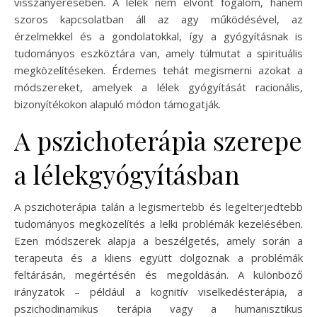
visszanyerésében. A lélek nem elvont fogalom, hanem
szoros kapcsolatban áll az agy működésével, az
érzelmekkel és a gondolatokkal, így a gyógyításnak is
tudományos eszköztára van, amely túlmutat a spirituális
megközelítéseken. Érdemes tehát megismerni azokat a
módszereket, amelyek a lélek gyógyítását racionális,
bizonyítékokon alapuló módon támogatják.
A pszichoterápia szerepe
a lélekgyógyításban
A pszichoterápia talán a legismertebb és legelterjedtebb
tudományos megközelítés a lelki problémák kezelésében.
Ezen módszerek alapja a beszélgetés, amely során a
terapeuta és a kliens együtt dolgoznak a problémák
feltárásán, megértésén és megoldásán. A különböző
irányzatok – például a kognitív viselkedésterápia, a
pszichodinamikus terápia vagy a humanisztikus