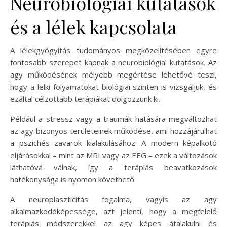
Neurobiológiai kutatások
és a lélek kapcsolata
A lélekgyógyítás tudományos megközelítésében egyre
fontosabb szerepet kapnak a neurobiológiai kutatások. Az
agy működésének mélyebb megértése lehetővé teszi,
hogy a lelki folyamatokat biológiai szinten is vizsgáljuk, és
ezáltal célzottabb terápiákat dolgozzunk ki.
Például a stressz vagy a traumák hatására megváltozhat
az agy bizonyos területeinek működése, ami hozzájárulhat
a pszichés zavarok kialakulásához. A modern képalkotó
eljárásokkal – mint az MRI vagy az EEG – ezek a változások
láthatóvá válnak, így a terápiás beavatkozások
hatékonysága is nyomon követhető.
A neuroplaszticitás fogalma, vagyis az agy
alkalmazkodóképessége, azt jelenti, hogy a megfelelő
terápiás módszerekkel az agy képes átalakulni és