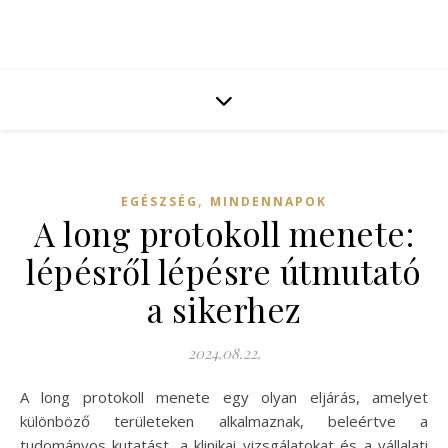
,
EGÉSZSÉG
MINDENNAPOK
A long protokoll menete:
lépésről lépésre útmutató
a sikerhez
2024.08.22.
A long protokoll menete egy olyan eljárás, amelyet
különböző területeken alkalmaznak, beleértve a
tudományos kutatást, a klinikai vizsgálatokat és a vállalati