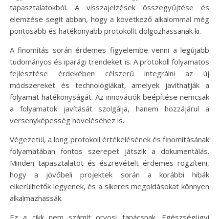
tapasztalatokból. A visszajelzések összegyűjtése és
elemzése segít abban, hogy a következő alkalommal még
pontosabb és hatékonyabb protokollt dolgozhassanak ki.
A finomítás során érdemes figyelembe venni a legújabb
tudományos és iparági trendeket is. A protokoll folyamatos
fejlesztése érdekében célszerű integrálni az új
módszereket és technológiákat, amelyek javíthatják a
folyamat hatékonyságát. Az innovációk beépítése nemcsak
a folyamatok javítását szolgálja, hanem hozzájárul a
versenyképesség növeléséhez is.
Végezetül, a long protokoll értékelésének és finomításának
folyamatában fontos szerepet játszik a dokumentálás.
Minden tapasztalatot és észrevételt érdemes rögzíteni,
hogy a jövőbeli projektek során a korábbi hibák
elkerülhetők legyenek, és a sikeres megoldásokat könnyen
alkalmazhassák.
Ez a cikk nem számít orvosi tanácsnak. Egészségügyi