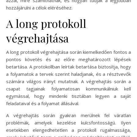
azzal, mire számíthatnak, és hogyan tudják a legjobban
hozzájárulni a célok eléréséhez.
A long protokoll
végrehajtása
A long protokoll végrehajtása során kiemelkedően fontos a
pontos követés és az előre meghatározott lépések
betartása. A protokollban leírtak betartása biztosítja, hogy
a folyamatok a tervek szerint haladjanak, és a résztvevők
számára világos irányt mutatnak. A végrehajtás során a
csapat tagjainak folyamatosan kommunikálniuk kell
egymással, hogy mindenki tisztában legyen a saját
feladataival és a folyamat állásával.
A végrehajtás során gyakran merülnek fel váratlan
problémák, amelyek kezelése kulcsfontosságú. Ilyen
esetekben elengedhetetlen a protokoll rugalmassága,