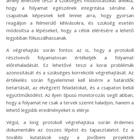
amely lehetővé teszi a szükséges módosításokat anélkül,
hogy a folyamat egészének integritása sérülne. A
csapatnak képesnek kell lennie arra, hogy gyorsan
reagáljon a felmerülő kihívásokra, és szükség esetén
módosítsa a lépéseket, hogy a célok elérésére a lehető
legjobban fókuszálhassanak.
A végrehajtás során fontos az is, hogy a protokoll
résztvevői folyamatosan értékeljék a folyamat
előrehaladását. Ez lehetővé teszi a korai problémák
azonosítását és a szükséges korrekciók végrehajtását. Az
értékelés során figyelemmel kell kísérni a határidők
betartását, az elvégzett feladatokat, és a csapaton belüli
együttműködést. Az ilyen típusú monitorozás segít abban,
hogy a folyamat ne csak a tervek szerint haladjon, hanem a
lehető legjobb eredményeket is elérje.
Végül, a long protokoll végrehajtása során érdemes
dokumentálni az összes lépést és tapasztalatot. Ez a
további kutatások vagy a jövőbeni projektek