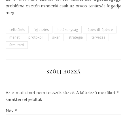
probléma esetén mindenki csak az orvos tanácsát fogadja
meg.
célkitűzés
fejlesztés
hatékonyság
lépésről lépésre
menet
protokoll
siker
stratégia
tervezés
útmutató
SZÓLJ HOZZÁ
Az e-mail címet nem tesszük közzé.
A kötelező mezőket
*
karakterrel jelöltük
Név
*