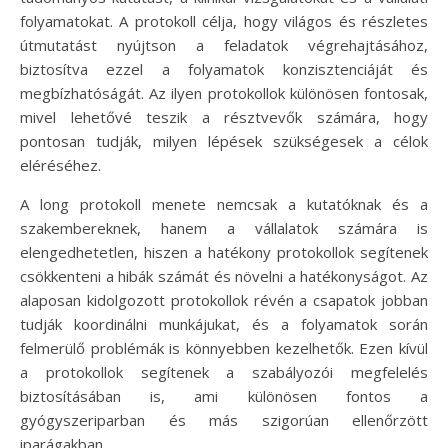
folyamatokat. A protokoll célja, hogy világos és részletes
útmutatást nyújtson a feladatok végrehajtásához,
biztosítva ezzel a folyamatok konzisztenciáját és
megbízhatóságát. Az ilyen protokollok különösen fontosak,
mivel lehetővé teszik a résztvevők számára, hogy
pontosan tudják, milyen lépések szükségesek a célok
eléréséhez.
A long protokoll menete nemcsak a kutatóknak és a
szakembereknek, hanem a vállalatok számára is
elengedhetetlen, hiszen a hatékony protokollok segítenek
csökkenteni a hibák számát és növelni a hatékonyságot. Az
alaposan kidolgozott protokollok révén a csapatok jobban
tudják koordinálni munkájukat, és a folyamatok során
felmerülő problémák is könnyebben kezelhetők. Ezen kívül
a protokollok segítenek a szabályozói megfelelés
biztosításában is, ami különösen fontos a
gyógyszeriparban és más szigorúan ellenőrzött
iparágakban.