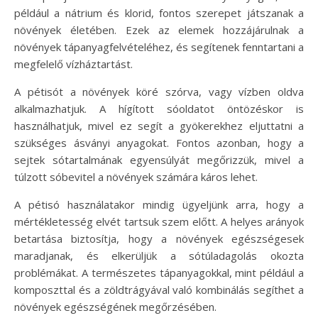
például a nátrium és klorid, fontos szerepet játszanak a
növények életében. Ezek az elemek hozzájárulnak a
növények tápanyagfelvételéhez, és segítenek fenntartani a
megfelelő vízháztartást.
A pétisót a növények köré szórva, vagy vízben oldva
alkalmazhatjuk. A hígított sóoldatot öntözéskor is
használhatjuk, mivel ez segít a gyökerekhez eljuttatni a
szükséges ásványi anyagokat. Fontos azonban, hogy a
sejtek sótartalmának egyensúlyát megőrizzük, mivel a
túlzott sóbevitel a növények számára káros lehet.
A pétisó használatakor mindig ügyeljünk arra, hogy a
mértékletesség elvét tartsuk szem előtt. A helyes arányok
betartása biztosítja, hogy a növények egészségesek
maradjanak, és elkerüljük a sótúladagolás okozta
problémákat. A természetes tápanyagokkal, mint például a
komposzttal és a zöldtrágyával való kombinálás segíthet a
növények egészségének megőrzésében.