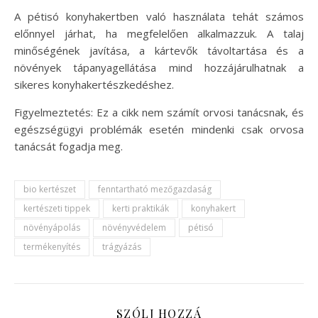
A pétisó konyhakertben való használata tehát számos
előnnyel járhat, ha megfelelően alkalmazzuk. A talaj
minőségének javítása, a kártevők távoltartása és a
növények tápanyagellátása mind hozzájárulhatnak a
sikeres konyhakertészkedéshez.
Figyelmeztetés: Ez a cikk nem számít orvosi tanácsnak, és
egészségügyi problémák esetén mindenki csak orvosa
tanácsát fogadja meg.
bio kertészet
fenntartható mezőgazdaság
kertészeti tippek
kerti praktikák
konyhakert
növényápolás
növényvédelem
pétisó
termékenyítés
trágyázás
SZÓLJ HOZZÁ