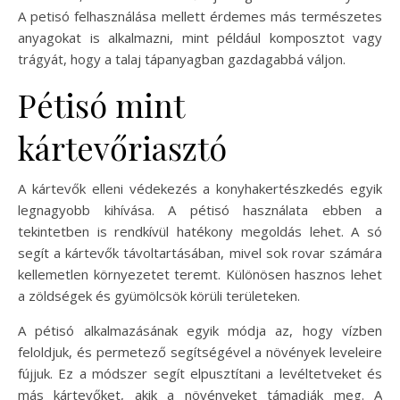
A petisó felhasználása mellett érdemes más természetes
anyagokat is alkalmazni, mint például komposztot vagy
trágyát, hogy a talaj tápanyagban gazdagabbá váljon.
Pétisó mint
kártevőriasztó
A kártevők elleni védekezés a konyhakertészkedés egyik
legnagyobb kihívása. A pétisó használata ebben a
tekintetben is rendkívül hatékony megoldás lehet. A só
segít a kártevők távoltartásában, mivel sok rovar számára
kellemetlen környezetet teremt. Különösen hasznos lehet
a zöldségek és gyümölcsök körüli területeken.
A pétisó alkalmazásának egyik módja az, hogy vízben
feloldjuk, és permetező segítségével a növények leveleire
fújjuk. Ez a módszer segít elpusztítani a levéltetveket és
más kártevőket, akik a növényeket támadják meg. A