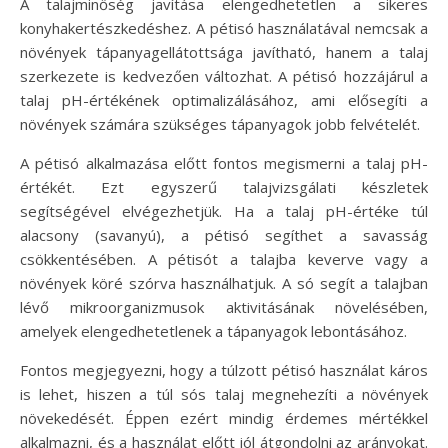
A talajminőség javítása elengedhetetlen a sikeres
konyhakertészkedéshez. A pétisó használatával nemcsak a
növények tápanyagellátottsága javítható, hanem a talaj
szerkezete is kedvezően változhat. A pétisó hozzájárul a
talaj pH-értékének optimalizálásához, ami elősegíti a
növények számára szükséges tápanyagok jobb felvételét.
A pétisó alkalmazása előtt fontos megismerni a talaj pH-
értékét. Ezt egyszerű talajvizsgálati készletek
segítségével elvégezhetjük. Ha a talaj pH-értéke túl
alacsony (savanyú), a pétisó segíthet a savasság
csökkentésében. A pétisót a talajba keverve vagy a
növények köré szórva használhatjuk. A só segít a talajban
lévő mikroorganizmusok aktivitásának növelésében,
amelyek elengedhetetlenek a tápanyagok lebontásához.
Fontos megjegyezni, hogy a túlzott pétisó használat káros
is lehet, hiszen a túl sós talaj megnehezíti a növények
növekedését. Éppen ezért mindig érdemes mértékkel
alkalmazni, és a használat előtt jól átgondolni az arányokat.