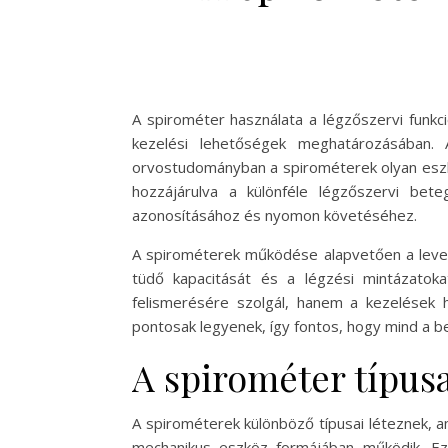
A spirométer használata a légzőszervi funk
kezelési lehetőségek meghatározásában
orvostudományban a spirométerek olyan eszk
hozzájárulva a különféle légzőszervi be
azonosításához és nyomon követéséhez.
A spirométerek működése alapvetően a leveg
tüdő kapacitását és a légzési mintázatoka
felismerésére szolgál, hanem a kezelések
pontosak legyenek, így fontos, hogy mind a 
A spirométer típusa
A spirométerek különböző típusai léteznek, am
mechanikus eszköz formájában működik. Ezen 