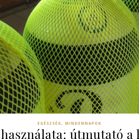
,
EGÉSZSÉG
MINDENNAPOK
 használata: útmutató a 