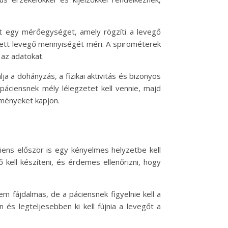
int egy mérőegységet, amely rögzíti a levegő
gzett levegő mennyiségét méri. A spirométerek
az adatokat.
a a dohányzás, a fizikai aktivitás és bizonyos
páciensnek mély lélegzetet kell vennie, majd
dményeket kapjon.
ens először is egy kényelmes helyzetbe kell
 kell készíteni, és érdemes ellenőrizni, hogy
em fájdalmas, de a páciensnek figyelnie kell a
 és legteljesebben ki kell fújnia a levegőt a