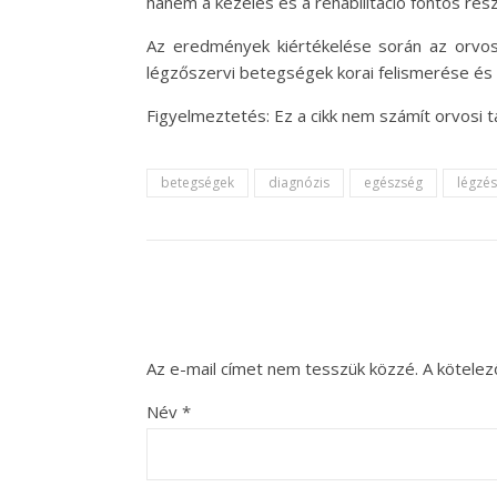
hanem a kezelés és a rehabilitáció fontos rész
Az eredmények kiértékelése során az orvoso
légzőszervi betegségek korai felismerése és 
Figyelmeztetés: Ez a cikk nem számít orvosi
betegségek
diagnózis
egészség
légzés
Az e-mail címet nem tesszük közzé.
A kötele
Név
*