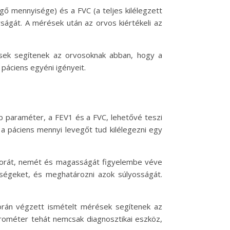
ő mennyisége) és a FVC (a teljes kilélegzett
ágát. A mérések után az orvos kiértékeli az
sek segítenek az orvosoknak abban, hogy a
páciens egyéni igényeit.
b paraméter, a FEV1 és a FVC, lehetővé teszi
páciens mennyi levegőt tud kilélegezni egy
k korát, nemét és magasságát figyelembe véve
gségeket, és meghatározni azok súlyosságát.
során végzett ismételt mérések segítenek az
irométer tehát nemcsak diagnosztikai eszköz,