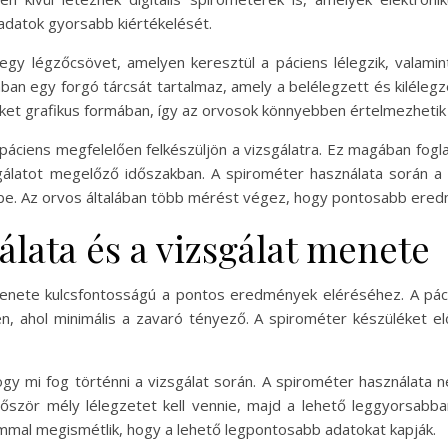
datok gyorsabb kiértékelését.
 egy légzőcsövet, amelyen keresztül a páciens lélegzik, valam
ban egy forgó tárcsát tartalmaz, amely a belélegzett és kiléle
t grafikus formában, így az orvosok könnyebben értelmezhetik 
páciens megfelelően felkészüljön a vizsgálatra. Ez magában foglalj
álatot megelőző időszakban. A spirométer használata során a 
ülékbe. Az orvos általában több mérést végez, hogy pontosabb ere
lata és a vizsgálat menete
menete kulcsfontosságú a pontos eredmények eléréséhez. A páci
, ahol minimális a zavaró tényező. A spirométer készüléket elő
ogy mi fog történni a vizsgálat során. A spirométer használata n
őször mély lélegzetet kell vennie, majd a lehető leggyorsabban
mmal megismétlik, hogy a lehető legpontosabb adatokat kapják.