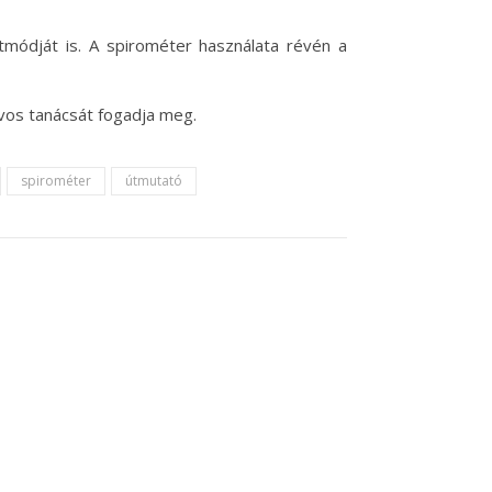
tmódját is. A spirométer használata révén a
vos tanácsát fogadja meg.
spirométer
útmutató