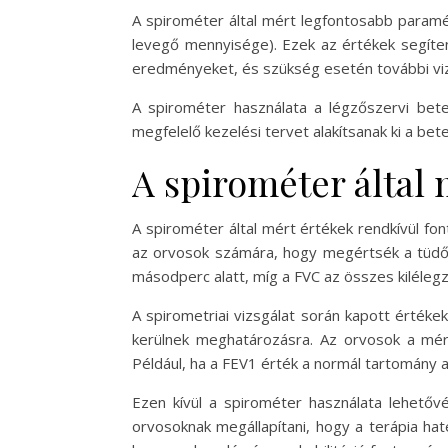
A spirométer által mért legfontosabb paramé
levegő mennyisége). Ezek az értékek segíte
eredményeket, és szükség esetén további viz
A spirométer használata a légzőszervi be
megfelelő kezelési tervet alakítsanak ki a b
A spirométer által 
A spirométer által mért értékek rendkívül f
az orvosok számára, hogy megértsék a tüdő
másodperc alatt, míg a FVC az összes kiléleg
A spirometriai vizsgálat során kapott érték
kerülnek meghatározásra. Az orvosok a mért
Például, ha a FEV1 érték a normál tartomány a
Ezen kívül a spirométer használata lehetőv
orvosoknak megállapítani, hogy a terápia ha