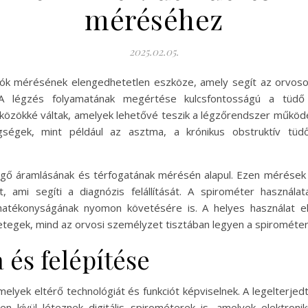
méréséhez
2025.02.05.
ciók mérésének elengedhetetlen eszköze, amely segít az orvos
. A légzés folyamatának megértése kulcsfontosságú a tü
özökké váltak, amelyek lehetővé teszik a légzőrendszer működ
tegségek, mint például az asztma, a krónikus obstruktív 
ő áramlásának és térfogatának mérésén alapul. Ezen mérések 
t, ami segíti a diagnózis felállítását. A spirométer használ
 hatékonyságának nyomon követésére is. A helyes használat e
betegek, mind az orvosi személyzet tisztában legyen a spiromét
 és felépítése
elyek eltérő technológiát és funkciót képviselnek. A legelterjed
kívül léteznek digitális spirométerek is, amelyek elektronik