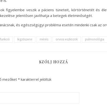
e is.
k figyelembe veszik a páciens tüneteit, kórtörténetét és éle
kezelése jelentősen javíthatja a betegek életminőségét.
 tanácsnak, és egészségügyi probléma esetén mindenki csak az or
funkció
légzőszervi
mérés
orvosi eszközök
pulmonológia
SZÓLJ HOZZÁ
ző mezőket
*
karakterrel jelöltük