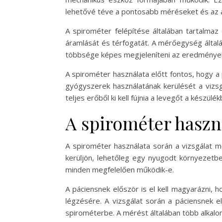
lehetővé téve a pontosabb méréseket és az a
A spirométer felépítése általában tartalmaz
áramlását és térfogatát. A mérőegység általá
többsége képes megjeleníteni az eredményeke
A spirométer használata előtt fontos, hogy a 
gyógyszerek használatának kerülését a vizsg
teljes erőből ki kell fújnia a levegőt a kész
A spirométer haszná
A spirométer használata során a vizsgálat 
kerüljön, lehetőleg egy nyugodt környezetben
minden megfelelően működik-e.
A páciensnek először is el kell magyarázni, h
légzésére. A vizsgálat során a páciensnek el
spirométerbe. A mérést általában több alkalo