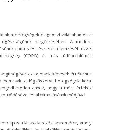
oknak a betegségek diagnosztizálásában és a
dő egészségének megőrzésében. A modern
ésének pontos és részletes elemzését, ezzel
tüdőbetegség (COPD) és más tüdőproblémák
segítségével az orvosok képesek értékelni a
ata nemcsak a légzőszervi betegségek korai
lengedhetetlen ahhoz, hogy a mért értékek
er működésével és alkalmazásának módjával.
tebb típus a klasszikus kézi spirométer, amely
us érzékelőkkel és kijelzőkkel rendelkeznek,