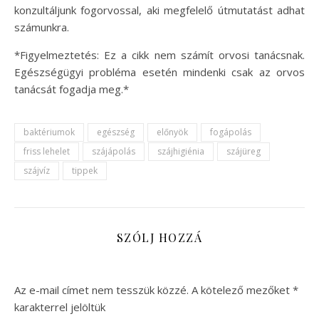
konzultáljunk fogorvossal, aki megfelelő útmutatást adhat
számunkra.
*Figyelmeztetés: Ez a cikk nem számít orvosi tanácsnak.
Egészségügyi probléma esetén mindenki csak az orvos
tanácsát fogadja meg.*
baktériumok
egészség
előnyök
fogápolás
friss lehelet
szájápolás
szájhigiénia
szájüreg
szájvíz
tippek
SZÓLJ HOZZÁ
Az e-mail címet nem tesszük közzé.
A kötelező mezőket
*
karakterrel jelöltük