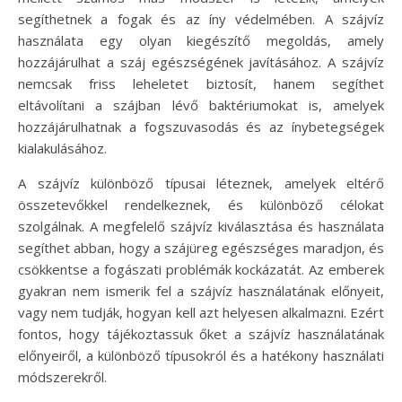
segíthetnek a fogak és az íny védelmében. A szájvíz
használata egy olyan kiegészítő megoldás, amely
hozzájárulhat a száj egészségének javításához. A szájvíz
nemcsak friss leheletet biztosít, hanem segíthet
eltávolítani a szájban lévő baktériumokat is, amelyek
hozzájárulhatnak a fogszuvasodás és az ínybetegségek
kialakulásához.
A szájvíz különböző típusai léteznek, amelyek eltérő
összetevőkkel rendelkeznek, és különböző célokat
szolgálnak. A megfelelő szájvíz kiválasztása és használata
segíthet abban, hogy a szájüreg egészséges maradjon, és
csökkentse a fogászati problémák kockázatát. Az emberek
gyakran nem ismerik fel a szájvíz használatának előnyeit,
vagy nem tudják, hogyan kell azt helyesen alkalmazni. Ezért
fontos, hogy tájékoztassuk őket a szájvíz használatának
előnyeiről, a különböző típusokról és a hatékony használati
módszerekről.