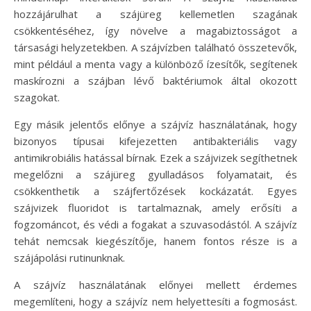
hozzájárulhat a szájüreg kellemetlen szagának
csökkentéséhez, így növelve a magabiztosságot a
társasági helyzetekben. A szájvízben található összetevők,
mint például a menta vagy a különböző ízesítők, segítenek
maskírozni a szájban lévő baktériumok által okozott
szagokat.
Egy másik jelentős előnye a szájvíz használatának, hogy
bizonyos típusai kifejezetten antibakteriális vagy
antimikrobiális hatással bírnak. Ezek a szájvizek segíthetnek
megelőzni a szájüreg gyulladásos folyamatait, és
csökkenthetik a szájfertőzések kockázatát. Egyes
szájvizek fluoridot is tartalmaznak, amely erősíti a
fogzománcot, és védi a fogakat a szuvasodástól. A szájvíz
tehát nemcsak kiegészítője, hanem fontos része is a
szájápolási rutinunknak.
A szájvíz használatának előnyei mellett érdemes
megemlíteni, hogy a szájvíz nem helyettesíti a fogmosást.