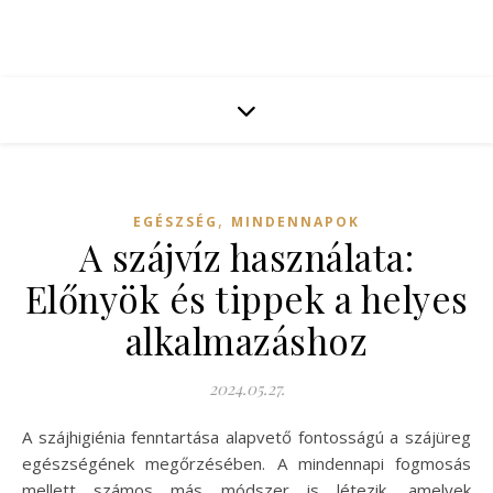
,
EGÉSZSÉG
MINDENNAPOK
A szájvíz használata:
Előnyök és tippek a helyes
alkalmazáshoz
2024.05.27.
A szájhigiénia fenntartása alapvető fontosságú a szájüreg
egészségének megőrzésében. A mindennapi fogmosás
mellett számos más módszer is létezik, amelyek