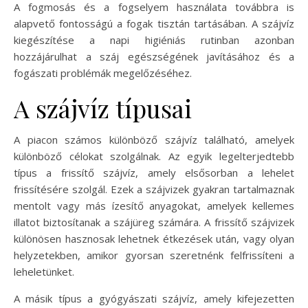
A fogmosás és a fogselyem használata továbbra is
alapvető fontosságú a fogak tisztán tartásában. A szájvíz
kiegészítése a napi higiéniás rutinban azonban
hozzájárulhat a száj egészségének javításához és a
fogászati problémák megelőzéséhez.
A szájvíz típusai
A piacon számos különböző szájvíz található, amelyek
különböző célokat szolgálnak. Az egyik legelterjedtebb
típus a frissítő szájvíz, amely elsősorban a lehelet
frissítésére szolgál. Ezek a szájvizek gyakran tartalmaznak
mentolt vagy más ízesítő anyagokat, amelyek kellemes
illatot biztosítanak a szájüreg számára. A frissítő szájvizek
különösen hasznosak lehetnek étkezések után, vagy olyan
helyzetekben, amikor gyorsan szeretnénk felfrissíteni a
leheletünket.
A másik típus a gyógyászati szájvíz, amely kifejezetten