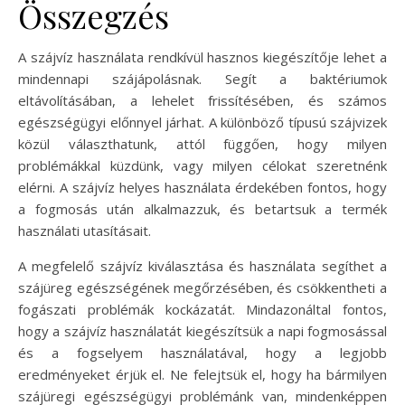
Összegzés
A szájvíz használata rendkívül hasznos kiegészítője lehet a
mindennapi szájápolásnak. Segít a baktériumok
eltávolításában, a lehelet frissítésében, és számos
egészségügyi előnnyel járhat. A különböző típusú szájvizek
közül választhatunk, attól függően, hogy milyen
problémákkal küzdünk, vagy milyen célokat szeretnénk
elérni. A szájvíz helyes használata érdekében fontos, hogy
a fogmosás után alkalmazzuk, és betartsuk a termék
használati utasításait.
A megfelelő szájvíz kiválasztása és használata segíthet a
szájüreg egészségének megőrzésében, és csökkentheti a
fogászati problémák kockázatát. Mindazonáltal fontos,
hogy a szájvíz használatát kiegészítsük a napi fogmosással
és a fogselyem használatával, hogy a legjobb
eredményeket érjük el. Ne felejtsük el, hogy ha bármilyen
szájüregi egészségügyi problémánk van, mindenképpen