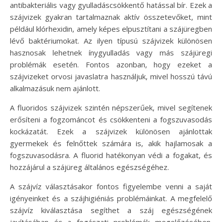
antibakteriális vagy gyulladáscsökkentő hatással bír. Ezek a
szájvizek gyakran tartalmaznak aktív összetevőket, mint
például klórhexidin, amely képes elpusztítani a szájüregben
lévő baktériumokat. Az ilyen típusú szájvizek különösen
hasznosak lehetnek ínygyulladás vagy más szájüregi
problémák esetén. Fontos azonban, hogy ezeket a
szájvizeket orvosi javaslatra használjuk, mivel hosszú távú
alkalmazásuk nem ajánlott.
A fluoridos szájvizek szintén népszerűek, mivel segítenek
erősíteni a fogzománcot és csökkenteni a fogszuvasodás
kockázatát. Ezek a szájvizek különösen ajánlottak
gyermekek és felnőttek számára is, akik hajlamosak a
fogszuvasodásra. A fluorid hatékonyan védi a fogakat, és
hozzájárul a szájüreg általános egészségéhez.
A szájvíz választásakor fontos figyelembe venni a saját
igényeinket és a szájhigiéniás problémáinkat. A megfelelő
szájvíz kiválasztása segíthet a száj egészségének