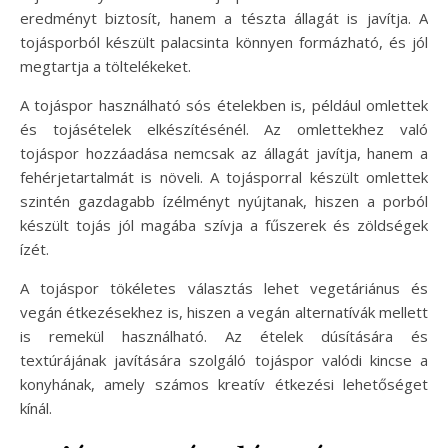
eredményt biztosít, hanem a tészta állagát is javítja. A
tojásporból készült palacsinta könnyen formázható, és jól
megtartja a töltelékeket.
A tojáspor használható sós ételekben is, például omlettek
és tojásételek elkészítésénél. Az omlettekhez való
tojáspor hozzáadása nemcsak az állagát javítja, hanem a
fehérjetartalmát is növeli. A tojásporral készült omlettek
szintén gazdagabb ízélményt nyújtanak, hiszen a porból
készült tojás jól magába szívja a fűszerek és zöldségek
ízét.
A tojáspor tökéletes választás lehet vegetáriánus és
vegán étkezésekhez is, hiszen a vegán alternatívák mellett
is remekül használható. Az ételek dúsítására és
textúrájának javítására szolgáló tojáspor valódi kincse a
konyhának, amely számos kreatív étkezési lehetőséget
kínál.