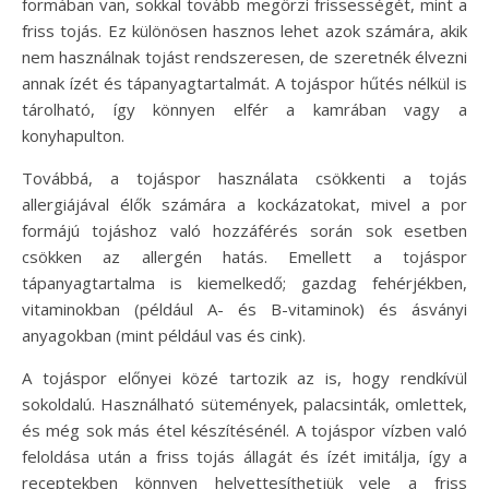
formában van, sokkal tovább megőrzi frissességét, mint a
friss tojás. Ez különösen hasznos lehet azok számára, akik
nem használnak tojást rendszeresen, de szeretnék élvezni
annak ízét és tápanyagtartalmát. A tojáspor hűtés nélkül is
tárolható, így könnyen elfér a kamrában vagy a
konyhapulton.
Továbbá, a tojáspor használata csökkenti a tojás
allergiájával élők számára a kockázatokat, mivel a por
formájú tojáshoz való hozzáférés során sok esetben
csökken az allergén hatás. Emellett a tojáspor
tápanyagtartalma is kiemelkedő; gazdag fehérjékben,
vitaminokban (például A- és B-vitaminok) és ásványi
anyagokban (mint például vas és cink).
A tojáspor előnyei közé tartozik az is, hogy rendkívül
sokoldalú. Használható sütemények, palacsinták, omlettek,
és még sok más étel készítésénél. A tojáspor vízben való
feloldása után a friss tojás állagát és ízét imitálja, így a
receptekben könnyen helyettesíthetjük vele a friss