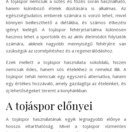
A tojáspor nemcsak a sütés és főzés során használható,
hanem különböző ételek dúsítására is alkalmas. Az
egészségtudatos emberek számára is vonzó lehet, mivel
könnyen beilleszthető a diétákba, és számos étkezési
igényt kielégít. A tojáspor fehérjetartalma különösen
hasznos lehet a sportolók és az aktív életmódot folytatók
számára, akiknek nagyobb mennyiségű fehérjére van
szükségük az izomépítéshez és a regenerálódáshoz.
Ezek mellett a tojáspor használata sokoldalú, hiszen
nemcsak édes, hanem sós ételekhez is remekül illik. A
tojáspor tehát nemcsak egy egyszerű alternatíva, hanem
egy értékes hozzávaló, amely gazdagítja az ételeinket, és
új lehetőségeket teremt a konyhánkban.
A tojáspor előnyei
A tojáspor használatának egyik legnagyobb előnye a
hosszú eltarthatóság. Mivel a tojáspor vízmentes