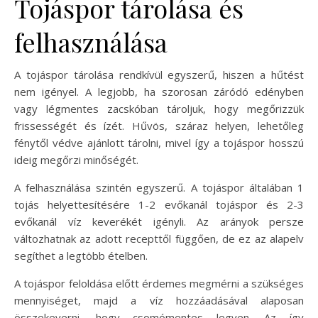
Tojáspor tárolása és
felhasználása
A tojáspor tárolása rendkívül egyszerű, hiszen a hűtést
nem igényel. A legjobb, ha szorosan záródó edényben
vagy légmentes zacskóban tároljuk, hogy megőrizzük
frissességét és ízét. Hűvös, száraz helyen, lehetőleg
fénytől védve ajánlott tárolni, mivel így a tojáspor hosszú
ideig megőrzi minőségét.
A felhasználása szintén egyszerű. A tojáspor általában 1
tojás helyettesítésére 1-2 evőkanál tojáspor és 2-3
evőkanál víz keverékét igényli. Az arányok persze
változhatnak az adott recepttől függően, de ez az alapelv
segíthet a legtöbb ételben.
A tojáspor feloldása előtt érdemes megmérni a szükséges
mennyiséget, majd a víz hozzáadásával alaposan
összekeverni, hogy csomómentes legyen. Az így