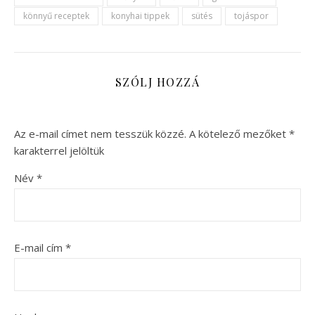
könnyű receptek
konyhai tippek
sütés
tojáspor
SZÓLJ HOZZÁ
Az e-mail címet nem tesszük közzé.
A kötelező mezőket
*
karakterrel jelöltük
Név
*
E-mail cím
*