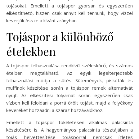
tojásokat. Emellett a tojáspor gyorsan és egyszerűen
elkészíthető, hiszen csak annyit kell tennünk, hogy vízzel
keverjük össze a kívánt arányban.
Tojáspor a különböző
ételekben
A tojáspor felhasználása rendkívül széleskörű, és számos
ételben megtalálható. Az egyik legelterjedtebb
felhasználási módja a sütés. Sütemények, piskóták és
muffinok készítése során a tojáspor remek alternatívát
nyújt. Az elkészítési folyamat során egyszerűen csak
vízben kell feloldani a porrá őrölt tojást, majd a folyékony
keveréket hozzáadni a száraz hozzávalókhoz.
Emellett a tojáspor tökéletesen alkalmas palacsinta
készítésére is. A hagyományos palacsinta tésztájában a
tojás helyettesítése tojásporral nemcsak ízletes