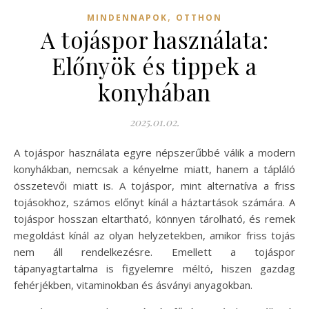
,
MINDENNAPOK
OTTHON
A tojáspor használata:
Előnyök és tippek a
konyhában
2025.01.02.
A tojáspor használata egyre népszerűbbé válik a modern
konyhákban, nemcsak a kényelme miatt, hanem a tápláló
összetevői miatt is. A tojáspor, mint alternatíva a friss
tojásokhoz, számos előnyt kínál a háztartások számára. A
tojáspor hosszan eltartható, könnyen tárolható, és remek
megoldást kínál az olyan helyzetekben, amikor friss tojás
nem áll rendelkezésre. Emellett a tojáspor
tápanyagtartalma is figyelemre méltó, hiszen gazdag
fehérjékben, vitaminokban és ásványi anyagokban.