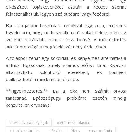
elkészített tojáskeveréket azután a recept szerint
felhasználhatjuk, legyen szó sütésről vagy főzésről.
Bár a tojáspor használata rendkívül egyszerű, érdemes
figyelni arra, hogy ne használjunk túl sokat belőle, mert az
íze koncentráltabb, mint a friss tojásé. A mértéktartás
kulcsfontosságú a megfelelő ízélmény érdekében.
A tojáspor tehát egy sokoldalú és kényelmes alternatívája
a friss tojásoknak, amely számos előnyt kínál. Kiválóan
alkalmazható különböző ételekben, és könnyen
beilleszthető a mindennapi főzésbe.
**Figyelmeztetés:** Ez a cikk nem számít orvosi
tanácsnak. Egészségügyi probléma esetén mindig
konzultáljon orvosával.
alternatív alapanyagok
diétás megoldások
élelmiszer tárolás
előnyök
főzés
gasztronómia