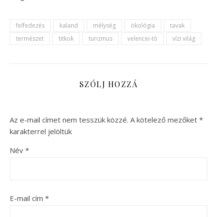
felfedezés
kaland
mélység
ökológia
tavak
természet
titkok
turizmus
velencei-tó
vízi világ
SZÓLJ HOZZÁ
Az e-mail címet nem tesszük közzé.
A kötelező mezőket
*
karakterrel jelöltük
Név
*
E-mail cím
*