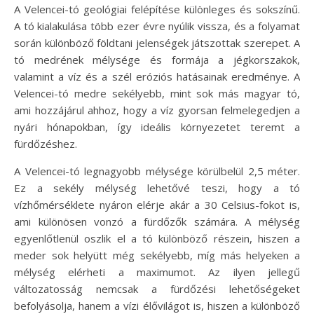
A Velencei-tó geológiai felépítése különleges és sokszínű.
A tó kialakulása több ezer évre nyúlik vissza, és a folyamat
során különböző földtani jelenségek játszottak szerepet. A
tó medrének mélysége és formája a jégkorszakok,
valamint a víz és a szél eróziós hatásainak eredménye. A
Velencei-tó medre sekélyebb, mint sok más magyar tó,
ami hozzájárul ahhoz, hogy a víz gyorsan felmelegedjen a
nyári hónapokban, így ideális környezetet teremt a
fürdőzéshez.
A Velencei-tó legnagyobb mélysége körülbelül 2,5 méter.
Ez a sekély mélység lehetővé teszi, hogy a tó
vízhőmérséklete nyáron elérje akár a 30 Celsius-fokot is,
ami különösen vonzó a fürdőzők számára. A mélység
egyenlőtlenül oszlik el a tó különböző részein, hiszen a
meder sok helyütt még sekélyebb, míg más helyeken a
mélység elérheti a maximumot. Az ilyen jellegű
változatosság nemcsak a fürdőzési lehetőségeket
befolyásolja, hanem a vízi élővilágot is, hiszen a különböző