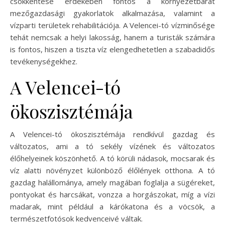
csökkentése érdekében fontos a környezetbarát
mezőgazdasági gyakorlatok alkalmazása, valamint a
vízparti területek rehabilitációja. A Velencei-tó vízminősége
tehát nemcsak a helyi lakosság, hanem a turisták számára
is fontos, hiszen a tiszta víz elengedhetetlen a szabadidős
tevékenységekhez.
A Velencei-tó
ökoszisztémája
A Velencei-tó ökoszisztémája rendkívül gazdag és
változatos, ami a tó sekély vízének és változatos
élőhelyeinek köszönhető. A tó körüli nádasok, mocsarak és
víz alatti növényzet különböző élőlények otthona. A tó
gazdag halállománya, amely magában foglalja a sügéreket,
pontyokat és harcsákat, vonzza a horgászokat, míg a vízi
madarak, mint például a kárókatona és a vöcsök, a
természetfotósok kedvenceivé váltak.