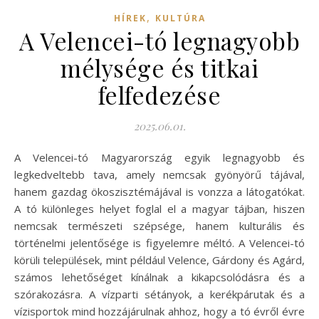
,
HÍREK
KULTÚRA
A Velencei-tó legnagyobb
mélysége és titkai
felfedezése
2025.06.01.
A Velencei-tó Magyarország egyik legnagyobb és
legkedveltebb tava, amely nemcsak gyönyörű tájával,
hanem gazdag ökoszisztémájával is vonzza a látogatókat.
A tó különleges helyet foglal el a magyar tájban, hiszen
nemcsak természeti szépsége, hanem kulturális és
történelmi jelentősége is figyelemre méltó. A Velencei-tó
körüli települések, mint például Velence, Gárdony és Agárd,
számos lehetőséget kínálnak a kikapcsolódásra és a
szórakozásra. A vízparti sétányok, a kerékpárutak és a
vízisportok mind hozzájárulnak ahhoz, hogy a tó évről évre