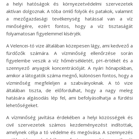
a helyi hatóságok és környezetvédelmi szervezetek
aktívan dolgoznak. A tóba ömlő folyók és patakok, valamint
a mezőgazdasági tevékenység hatással van a víz
minőségére, ezért fontos, hogy a víz tisztaságát
folyamatosan figyelemmel kísérjék.
A Velencei-tó vize általában közepesen lágy, ami kedvező a
fürdőzők számára. A vízminőség ellenőrzése során
figyelembe veszik a víz hőmérsékletét, pH-értékét és a
szennyező anyagok koncentrációját. A nyári hónapokban,
amikor a látogatók száma megnő, különösen fontos, hogy a
vízminőség megfeleljen a szabványoknak. A tó vize
általában tiszta, de előfordulhat, hogy a nagy meleg
hatására algásodás lép fel, ami befolyásolhatja a fürdési
lehetőségeket.
A vízminőség javítása érdekében a helyi közösségek és
civil szervezetek számos kezdeményezést indítottak,
amelynek célja a tó védelme és megóvása. A szennyezés