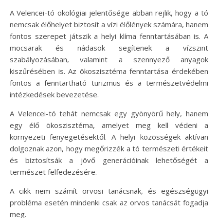
A Velencei-tó ökológiai jelentősége abban rejlik, hogy a tó
nemcsak élőhelyet biztosít a vízi élőlények számára, hanem
fontos szerepet játszik a helyi klíma fenntartásában is. A
mocsarak és nádasok segítenek a vízszint
szabályozásában, valamint a szennyező anyagok
kiszűrésében is. Az ökoszisztéma fenntartása érdekében
fontos a fenntartható turizmus és a természetvédelmi
intézkedések bevezetése.
A Velencei-tó tehát nemcsak egy gyönyörű hely, hanem
egy élő ökoszisztéma, amelyet meg kell védeni a
környezeti fenyegetésektől. A helyi közösségek aktívan
dolgoznak azon, hogy megőrizzék a tó természeti értékeit
és biztosítsák a jövő generációinak lehetőségét a
természet felfedezésére.
A cikk nem számít orvosi tanácsnak, és egészségügyi
probléma esetén mindenki csak az orvos tanácsát fogadja
meg.