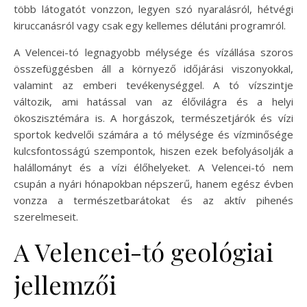
több látogatót vonzzon, legyen szó nyaralásról, hétvégi
kiruccanásról vagy csak egy kellemes délutáni programról.
A Velencei-tó legnagyobb mélysége és vízállása szoros
összefüggésben áll a környező időjárási viszonyokkal,
valamint az emberi tevékenységgel. A tó vízszintje
változik, ami hatással van az élővilágra és a helyi
ökoszisztémára is. A horgászok, természetjárók és vízi
sportok kedvelői számára a tó mélysége és vízminősége
kulcsfontosságú szempontok, hiszen ezek befolyásolják a
halállományt és a vízi élőhelyeket. A Velencei-tó nem
csupán a nyári hónapokban népszerű, hanem egész évben
vonzza a természetbarátokat és az aktív pihenés
szerelmeseit.
A Velencei-tó geológiai
jellemzői