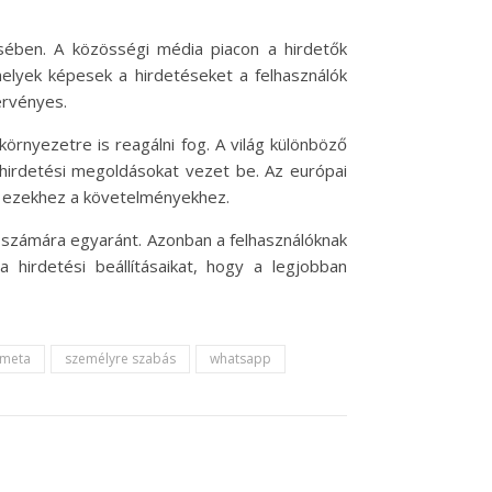
ében. A közösségi média piacon a hirdetők
melyek képesek a hirdetéseket a felhasználók
érvényes.
örnyezetre is reagálni fog. A világ különböző
 hirdetési megoldásokat vezet be. Az európai
ll ezekhez a követelményekhez.
 számára egyaránt. Azonban a felhasználóknak
 hirdetési beállításaikat, hogy a legjobban
meta
személyre szabás
whatsapp