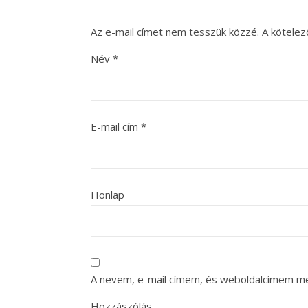
Az e-mail címet nem tesszük közzé.
A kötele
Név
*
E-mail cím
*
Honlap
A nevem, e-mail címem, és weboldalcímem m
Hozzászólás