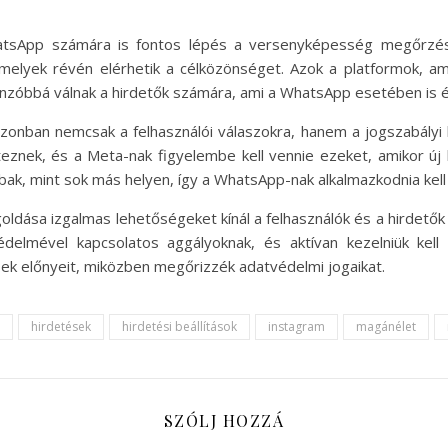
atsApp számára is fontos lépés a versenyképesség megőrzés
melyek révén elérhetik a célközönséget. Azok a platformok, a
vonzóbbá válnak a hirdetők számára, ami a WhatsApp esetében is 
zonban nemcsak a felhasználói válaszokra, hanem a jogszabályi k
eznek, és a Meta-nak figyelembe kell vennie ezeket, amikor új
bak, mint sok más helyen, így a WhatsApp-nak alkalmazkodnia ke
dása izgalmas lehetőségeket kínál a felhasználók és a hirdetők
lmével kapcsolatos aggályoknak, és aktívan kezelniük kell a
ek előnyeit, miközben megőrizzék adatvédelmi jogaikat.
hirdetések
hirdetési beállítások
instagram
magánélet
SZÓLJ HOZZÁ