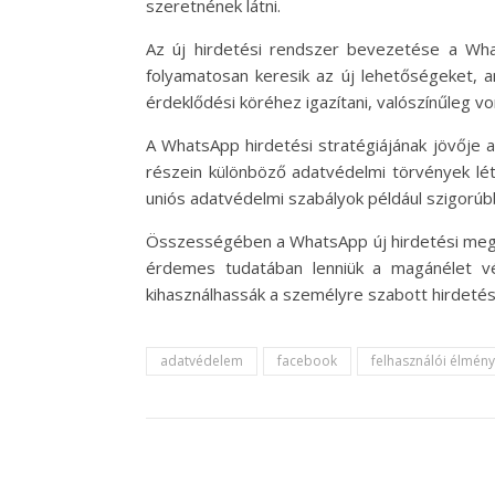
szeretnének látni.
Az új hirdetési rendszer bevezetése a Wh
folyamatosan keresik az új lehetőségeket, a
érdeklődési köréhez igazítani, valószínűleg 
A WhatsApp hirdetési stratégiájának jövője a
részein különböző adatvédelmi törvények lét
uniós adatvédelmi szabályok például szigorúb
Összességében a WhatsApp új hirdetési megol
érdemes tudatában lenniük a magánélet véde
kihasználhassák a személyre szabott hirdetés
adatvédelem
facebook
felhasználói élmény