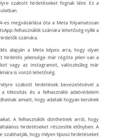
yre szabott hirdetéseket fognak látni. Ez a
solatban.
14-es megvásárlása óta a Meta folyamatosan
atsApp-felhasználók számára lehetőség nyílik a
hirdetők számára.
edés alapján a Meta képes arra, hogy olyan
tt hirdetés jelensége már régóta jelen van a
okot vagy az Instagramot, valószínűleg már
zámára is vonzó lehetőség.
mélyre szabott hirdetések bevezetésével a
 titkosítás és a felhasználói adatvédelem
dhatnak amiatt, hogy adataik hogyan kerülnek
aikat. A felhasználók dönthetnek arról, hogy
talános hirdetéseket részesítik előnyben. A
re szabhatják, hogy milyen típusú hirdetéseket