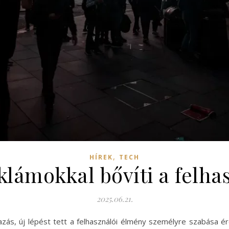
,
HÍREK
TECH
lámokkal bővíti a felha
2025.06.21.
ás, új lépést tett a felhasználói élmény személyre szabása é