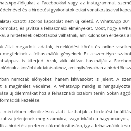
WhatsApp-fiókjukat a Facebookkal vagy az Instagrammal, személ
édelmével és a hirdetési gyakorlatok etikai vonatkozásaival kapc
alata) közötti szoros kapcsolat nem új keletű. A WhatsApp 20
tformokat, és javítsa a felhasználói élményeket. Most, hogy a Wh
l, a hirdetések célzottabbá válhatnak, ami különösen érdekes a 
ók által megadott adatok, érdeklődési körök és online viselk
 megfelelnek a felhasználók igényeinek. Ez a személyre szabo
sApp-ra is kiterjed. Azok, akik aktívan használják a Facebo
olódnak a korábbi aktivitásaikhoz, ami nyilvánvalóan a hirdetők s
nban nemcsak előnyöket, hanem kihívásokat is jelent. A sze
t a magánélet védelme. A WhatsApp mindig is hangsúlyozta a
ása új dilemmákat hoz a felhasználói bizalom terén. Sokan aggó
formációik kezelése.
s mértékben ellenőrzésük alatt tarthatják a hirdetési beállítás
zabva jelenjenek meg számukra, vagy inkább a hagyományos, ál
lik a hirdetési preferenciák módosítására, így a felhasználók test