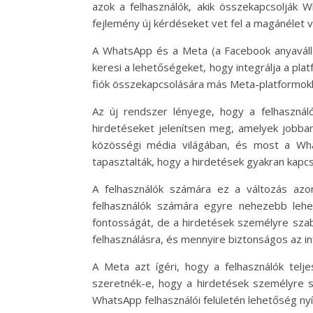
azok a felhasználók, akik összekapcsolják 
fejlemény új kérdéseket vet fel a magánélet v
A WhatsApp és a Meta (a Facebook anyaváll
keresi a lehetőségeket, hogy integrálja a pla
fiók összekapcsolására más Meta-platformokka
Az új rendszer lényege, hogy a felhasznál
hirdetéseket jelenítsen meg, amelyek jobban
közösségi média világában, és most a What
tapasztalták, hogy a hirdetések gyakran kapcs
A felhasználók számára ez a változás azo
felhasználók számára egyre nehezebb lehe
fontosságát, de a hirdetések személyre szab
felhasználásra, és mennyire biztonságos az in
A Meta azt ígéri, hogy a felhasználók telje
szeretnék-e, hogy a hirdetések személyre s
WhatsApp felhasználói felületén lehetőség nyí