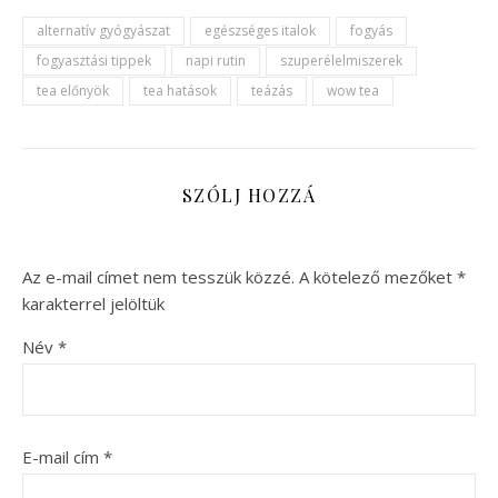
alternatív gyógyászat
egészséges italok
fogyás
fogyasztási tippek
napi rutin
szuperélelmiszerek
tea előnyök
tea hatások
teázás
wow tea
SZÓLJ HOZZÁ
Az e-mail címet nem tesszük közzé.
A kötelező mezőket
*
karakterrel jelöltük
Név
*
E-mail cím
*