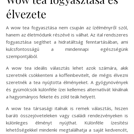
élvezete
A wow tea fogyasztása nem csupán az ízélményről szól,
hanem az életmódunk részévé is válhat. Az ital rendszeres
fogyasztása segíthet a hidratáltság fenntartásában, ami
kulcsfontosságú a mindennapi egészségünk
szempontjából.
A wow tea ideális választás lehet azok számára, akik
szeretnék csökkenteni a koffeinbevitelt, de mégis élvezni
szeretnék a tea nyújtotta élményeket. A gyógynövények
és gyümölcsök különféle ízei kellemes alternatívát kínálnak
a hagyományos fekete és zöld teák helyett.
A wow tea társasági italnak is remek választás, hiszen
baráti összejöveteleken vagy családi rendezvényeken is
különleges élményt nyújthat. Különféle ízesítési
lehetőségekkel mindenki megtalálhatja a saját kedvencét,