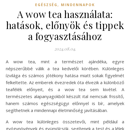
,
EGÉSZSÉG
MINDENNAPOK
A wow tea használata:
hatások, előnyök és tippek
a fogyasztásához
2024.08.04.
A wow tea, mint a természet ajándéka, egyre
népszerűbbé válik a tea kedvelői körében. Különleges
ízvilága és számos jótékony hatása miatt sokak figyelmét
felkeltette. Az emberek évezredek óta élvezik a különböző
teafélék előnyeit, és a wow tea sem kivétel. A
természetes alapanyagokból készült ital nemcsak frissítő,
hanem számos egészségügyi előnnyel is bír, amelyek
segíthetnek a mindennapi életminőség javításában.
A wow tea különleges összetevői, mint például a
gyógynövények és gyümölcsök, segítenek a test és a lélek