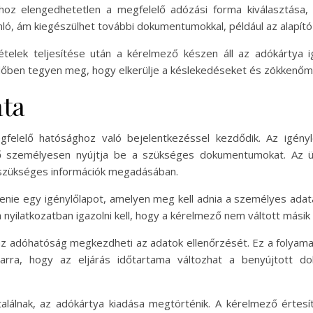
ához elengedhetetlen a megfelelő adózási forma kiválasztása
ló, ám kiegészülhet további dokumentumokkal, például az alapító 
elek teljesítése után a kérelmező készen áll az adókártya ig
dőben tegyen meg, hogy elkerülje a késlekedéseket és zökkenőm
ata
felelő hatósághoz való bejelentkezéssel kezdődik. Az igénylé
ező személyesen nyújtja be a szükséges dokumentumokat. Az ü
szükséges információk megadásában.
enie egy igénylőlapot, amelyen meg kell adnia a személyes adata
nyilatkozatban igazolni kell, hogy a kérelmező nem váltott másik
az adóhatóság megkezdheti az adatok ellenőrzését. Ez a folyam
arra, hogy az eljárás időtartama változhat a benyújtott d
álnak, az adókártya kiadása megtörténik. A kérelmező értesít