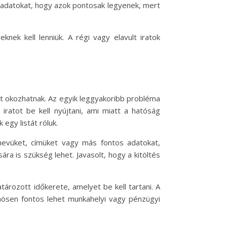
 adatokat, hogy azok pontosak legyenek, mert
nek kell lenniük. A régi vagy elavult iratok
t okozhatnak. Az egyik leggyakoribb probléma
ratot be kell nyújtani, ami miatt a hatóság
egy listát róluk.
 nevüket, címüket vagy más fontos adatokat,
ára is szükség lehet. Javasolt, hogy a kitöltés
ározott időkerete, amelyet be kell tartani. A
nösen fontos lehet munkahelyi vagy pénzügyi