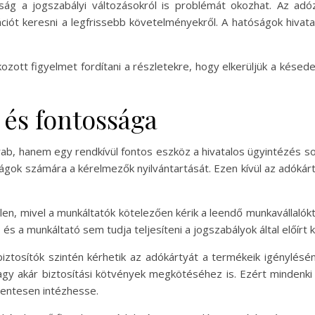
ság a jogszabályi változásokról is problémát okozhat. Az adóz
iót keresni a legfrissebb követelményekről. A hatóságok hivata
zott figyelmet fordítani a részletekre, hogy elkerüljük a kése
 és fontossága
b, hanem egy rendkívül fontos eszköz a hivatalos ügyintézés s
ágok számára a kérelmezők nyilvántartását. Ezen kívül az adókár
en, mivel a munkáltatók kötelezően kérik a leendő munkavállalókt
s a munkáltató sem tudja teljesíteni a jogszabályok által előírt 
iztosítók szintén kérhetik az adókártyát a termékeik igénylés
vagy akár biztosítási kötvények megkötéséhez is. Ezért minden
mentesen intézhesse.