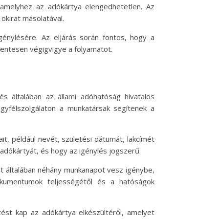
, amelyhez az adókártya elengedhetetlen. Az
okirat másolatával.
énylésére. Az eljárás során fontos, hogy a
entesen végigvigye a folyamatot.
s általában az állami adóhatóság hivatalos
gyfélszolgálaton a munkatársak segítenek a
it, például nevét, születési dátumát, lakcímét
 adókártyát, és hogy az igénylés jogszerű.
at általában néhány munkanapot vesz igénybe,
okumentumok teljességétől és a hatóságok
ést kap az adókártya elkészültéről, amelyet