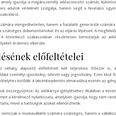
 amely igazolja a magánszemély adóazonosító számát, különösen
s adatok védelmét szolgálja, hanem segít a hivatalos ügyinté
zakciókról.
zámára elengedhetetlen, hanem a fiatalabb generációk számára i
 a szükséges dokumentumokat és az eljárás lépéseit. A megfelelő 
 A következő szakaszokban részletesen bemutatjuk az adó
lyeket érdemes elkerülni.
ésének előfeltételei
néhány alapvető előfeltételt kell teljesíteni. Először is, 
ául személyi igazolvány, útlevél vagy jogosítvány. Ezen kívül 
akóhelyhez kötődik. A lakcímbejelentés elmaradása esetén az igény
 összegyűjtése. Az adókártya igényléséhez általában a követ
mint a kérelmező nyilatkozata, amelyben igazolja, hogy nem rende
tni, mivel a hatóságok azokat ellenőrizhetik.
e nemcsak a munkavállalók számára szükséges, hanem a vállalkoz