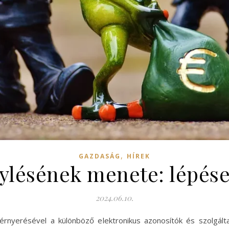
,
GAZDASÁG
HÍREK
ylésének menete: lépése
2024.06.10.
térnyerésével a különböző elektronikus azonosítók és szolgált