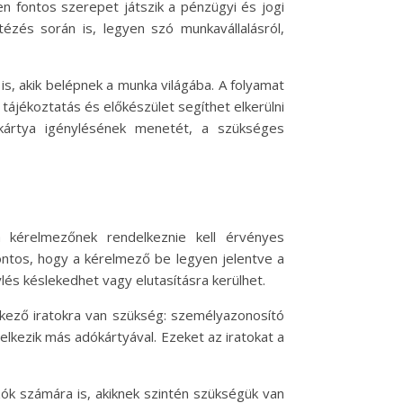
 fontos szerepet játszik a pénzügyi és jogi
zés során is, legyen szó munkavállalásról,
s, akik belépnek a munka világába. A folyamat
tájékoztatás és előkészület segíthet elkerülni
kártya igénylésének menetét, a szükséges
a kérelmezőnek rendelkeznie kell érvényes
fontos, hogy a kérelmező be legyen jelentve a
lés késlekedhet vagy elutasításra kerülhet.
kező iratokra van szükség: személyazonosító
lkezik más adókártyával. Ezeket az iratokat a
ók számára is, akiknek szintén szükségük van