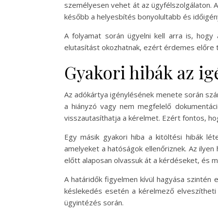
személyesen vehet át az ügyfélszolgálaton. 
később a helyesbítés bonyolultabb és időigén
A folyamat során ügyelni kell arra is, hogy
elutasítást okozhatnak, ezért érdemes előre
Gyakori hibák az ig
Az adókártya igénylésének menete során szám
a hiányzó vagy nem megfelelő dokumentáció.
visszautasíthatja a kérelmet. Ezért fontos, h
Egy másik gyakori hiba a kitöltési hibák l
amelyeket a hatóságok ellenőriznek. Az ilyen h
előtt alaposan olvassuk át a kérdéseket, és mi
A határidők figyelmen kívül hagyása szintén 
késlekedés esetén a kérelmező elveszítheti
ügyintézés során.