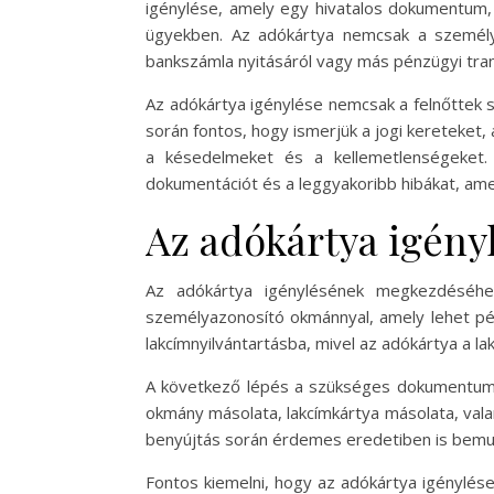
igénylése, amely egy hivatalos dokumentum,
ügyekben. Az adókártya nemcsak a személye
bankszámla nyitásáról vagy más pénzügyi tran
Az adókártya igénylése nemcsak a felnőttek s
során fontos, hogy ismerjük a jogi kereteket,
a késedelmeket és a kellemetlenségeket.
dokumentációt és a leggyakoribb hibákat, ame
Az adókártya igényl
Az adókártya igénylésének megkezdéséhez 
személyazonosító okmánnyal, amely lehet péld
lakcímnyilvántartásba, mivel az adókártya a l
A következő lépés a szükséges dokumentumok
okmány másolata, lakcímkártya másolata, vala
benyújtás során érdemes eredetiben is bemuta
Fontos kiemelni, hogy az adókártya igénylés