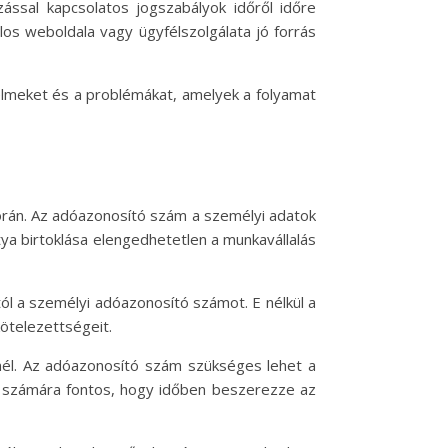
ással kapcsolatos jogszabályok időről időre
los weboldala vagy ügyfélszolgálata jó forrás
delmeket és a problémákat, amelyek a folyamat
orán. Az adóazonosító szám a személyi adatok
tya birtoklása elengedhetetlen a munkavállalás
ól a személyi adóazonosító számot. E nélkül a
kötelezettségeit.
énél. Az adóazonosító szám szükséges lehet a
ki számára fontos, hogy időben beszerezze az