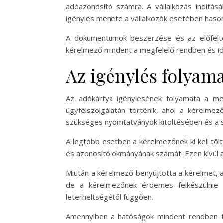
adóazonosító számra. A vállalkozás indítás
igénylés menete a vállalkozók esetében hason
A dokumentumok beszerzése és az előfeltét
kérelmező mindent a megfelelő rendben és i
Az igénylés folyam
Az adókártya igénylésének folyamata a meg
ügyfélszolgálatán történik, ahol a kérelm
szükséges nyomtatványok kitöltésében és a 
A legtöbb esetben a kérelmezőnek ki kell tölt
és azonosító okmányának számát. Ezen kívül a 
Miután a kérelmező benyújtotta a kérelmet, 
de a kérelmezőnek érdemes felkészülnie 
leterheltségétől függően.
Amennyiben a hatóságok mindent rendben tal