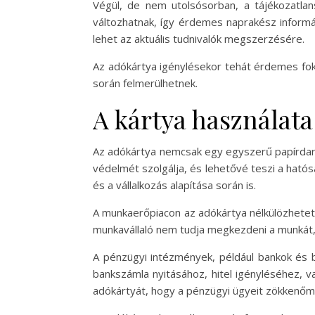
Végül, de nem utolsósorban, a tájékozatlan
változhatnak, így érdemes naprakész informác
lehet az aktuális tudnivalók megszerzésére.
Az adókártya igénylésekor tehát érdemes foko
során felmerülhetnek.
A kártya használata
Az adókártya nemcsak egy egyszerű papírdara
védelmét szolgálja, és lehetővé teszi a hatós
és a vállalkozás alapítása során is.
A munkaerőpiacon az adókártya nélkülözhetetl
munkavállaló nem tudja megkezdeni a munkát, é
A pénzügyi intézmények, például bankok és b
bankszámla nyitásához, hitel igényléséhez, 
adókártyát, hogy a pénzügyi ügyeit zökkenő