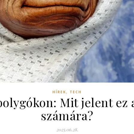
,
HÍREK
TECH
bolygókon: Mit jelent ez
számára?
2025.06.28.