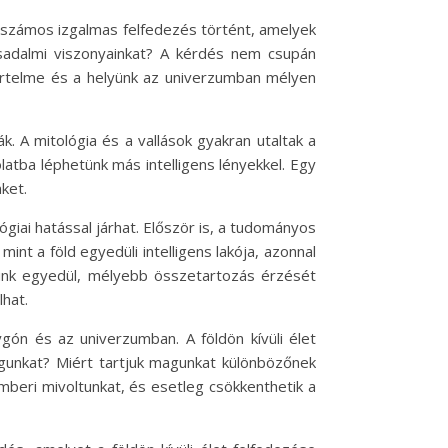
 számos izgalmas felfedezés történt, amelyek
ársadalmi viszonyainkat? A kérdés nem csupán
 értelme és a helyünk az univerzumban mélyen
k. A mitológia és a vallások gyakran utaltak a
latba léphetünk más intelligens lényekkel. Egy
ket.
lógiai hatással járhat. Először is, a tudományos
nt a föld egyedüli intelligens lakója, azonnal
unk egyedül, mélyebb összetartozás érzését
lhat.
gón és az univerzumban. A földön kívüli élet
magunkat? Miért tartjuk magunkat különbözőnek
beri mivoltunkat, és esetleg csökkenthetik a