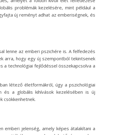
és, amelyet a földön kívüli élet felfedezése
lobális problémák kezelésére, mint például a
 egyfajta új reményt adhat az emberiségnek, és
l lenne az emberi pszichére is. A felfedezés
ek arra, hogy egy új szempontból tekintsenek
s a technológiai fejlődéssel összekapcsolva a
an létező életformákról, úgy a pszichológiai
 és a globális kihívások kezelésében is új
ek csökkenhetnek.
 emberi jelenség, amely képes átalakítani a