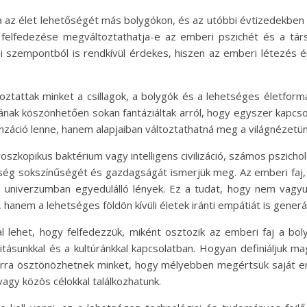
az élet lehetőségét más bolygókon, és az utóbbi évtizedekben
let felfedezése megváltoztathatja-e az emberi pszichét és a t
ai szempontból is rendkívül érdekes, hiszen az emberi létezés
ztattak minket a csillagok, a bolygók és a lehetséges életformá
lágának köszönhetően sokan fantáziáltak arról, hogy egyszer kapcso
záció lenne, hanem alapjaiban változtathatná meg a világnézetün
roszkopikus baktérium vagy intelligens civilizáció, számos pszicho
ég sokszínűségét és gazdagságát ismerjük meg. Az emberi faj, mi
z univerzumban egyedülálló lények. Ez a tudat, hogy nem vagy
hanem a lehetséges földön kívüli életek iránti empátiát is generá
l lehet, hogy felfedezzük, miként osztozik az emberi faj a boly
itásunkkal és a kultúránkkal kapcsolatban. Hogyan definiáljuk 
k arra ösztönözhetnek minket, hogy mélyebben megértsük saját em
vagy közös célokkal találkozhatunk.