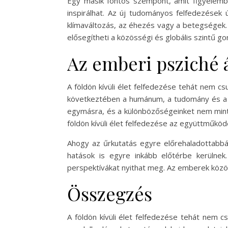
Egy másik fontos szempont, amit figyelembe 
inspirálhat. Az új tudományos felfedezések 
klímaváltozás, az éhezés vagy a betegségek. E
elősegítheti a közösségi és globális szintű g
Az emberi psziché 
A földön kívüli élet felfedezése tehát nem 
következtében a humánum, a tudomány és a sp
egymásra, és a különbözőségeinket nem mint a
földön kívüli élet felfedezése az együttműködé
Ahogy az űrkutatás egyre előrehaladottabbá 
hatások is egyre inkább előtérbe kerülnek
perspektívákat nyithat meg. Az emberek közö
Összegzés
A földön kívüli élet felfedezése tehát nem