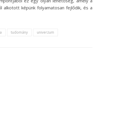
zempontjából ez egy olyan lehetőség, amely a
l alkotott képünk folyamatosan fejlődik, és a
a
tudomány
univerzum