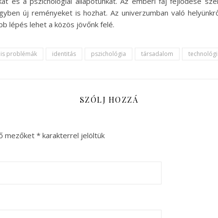
kat és a pszichológiai állapotunkat. Az emberi faj fejlődése s
 egyben új reményeket is hozhat. Az univerzumban való helyünkrő
bb lépés lehet a közös jövőnk felé.
lis problémák
identitás
pszichológia
társadalom
technológi
SZÓLJ HOZZÁ
ző mezőket
*
karakterrel jelöltük