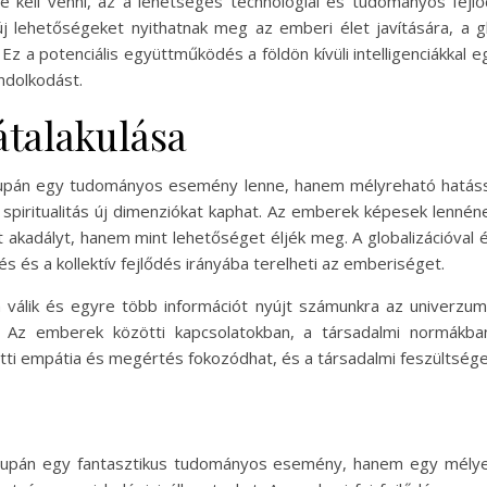
kell venni, az a lehetséges technológiai és tudományos fejlőd
új lehetőségeket nyithatnak meg az emberi élet javítására, a g
z a potenciális együttműködés a földön kívüli intelligenciákkal
ondolkodást.
átalakulása
csupán egy tudományos esemény lenne, hanem mélyreható hatássa
iritualitás új dimenziókat kaphat. Az emberek képesek lennén
kadályt, hanem mint lehetőséget éljék meg. A globalizációval é
s és a kollektív fejlődés irányába terelheti az emberiséget.
válik és egyre több információt nyújt számunkra az univerzumb
. Az emberek közötti kapcsolatokban, a társadalmi normákban
tti empátia és megértés fokozódhat, és a társadalmi feszültség
 csupán egy fantasztikus tudományos esemény, hanem egy mélyen