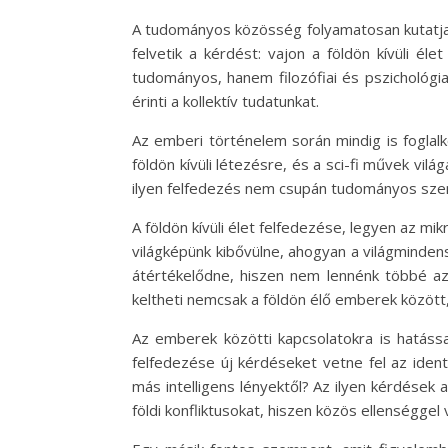
A tudományos közösség folyamatosan kutatja 
felvetik a kérdést: vajon a földön kívüli é
tudományos, hanem filozófiai és pszichológi
érinti a kollektív tudatunkat.
Az emberi történelem során mindig is foglalko
földön kívüli létezésre, és a sci-fi művek vi
ilyen felfedezés nem csupán tudományos szen
A földön kívüli élet felfedezése, legyen az mik
világképünk kibővülne, ahogyan a világmindens
átértékelődne, hiszen nem lennénk többé a
keltheti nemcsak a földön élő emberek között, 
Az emberek közötti kapcsolatokra is hatássa
felfedezése új kérdéseket vetne fel az ident
más intelligens lényektől? Az ilyen kérdése
földi konfliktusokat, hiszen közös ellenséggel 