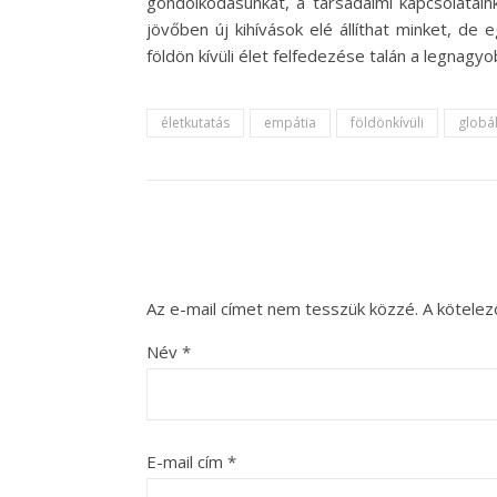
gondolkodásunkat, a társadalmi kapcsolatain
jövőben új kihívások elé állíthat minket, de
földön kívüli élet felfedezése talán a legnagyo
életkutatás
empátia
földönkívüli
globá
Az e-mail címet nem tesszük közzé.
A kötele
Név
*
E-mail cím
*