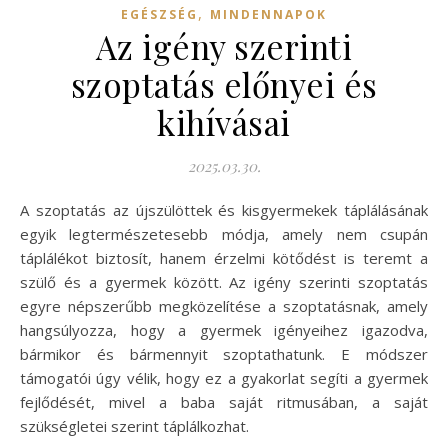
,
EGÉSZSÉG
MINDENNAPOK
Az igény szerinti
szoptatás előnyei és
kihívásai
2025.03.30.
A szoptatás az újszülöttek és kisgyermekek táplálásának
egyik legtermészetesebb módja, amely nem csupán
táplálékot biztosít, hanem érzelmi kötődést is teremt a
szülő és a gyermek között. Az igény szerinti szoptatás
egyre népszerűbb megközelítése a szoptatásnak, amely
hangsúlyozza, hogy a gyermek igényeihez igazodva,
bármikor és bármennyit szoptathatunk. E módszer
támogatói úgy vélik, hogy ez a gyakorlat segíti a gyermek
fejlődését, mivel a baba saját ritmusában, a saját
szükségletei szerint táplálkozhat.