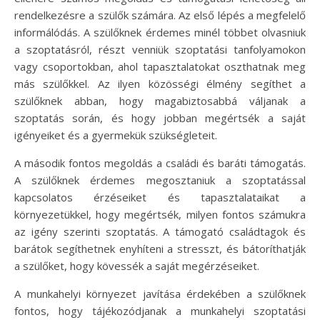
rendelkezésre a szülők számára. Az első lépés a megfelelő
informálódás. A szülőknek érdemes minél többet olvasniuk
a szoptatásról, részt venniük szoptatási tanfolyamokon
vagy csoportokban, ahol tapasztalatokat oszthatnak meg
más szülőkkel. Az ilyen közösségi élmény segíthet a
szülőknek abban, hogy magabiztosabbá váljanak a
szoptatás során, és hogy jobban megértsék a saját
igényeiket és a gyermekük szükségleteit.
A második fontos megoldás a családi és baráti támogatás.
A szülőknek érdemes megosztaniuk a szoptatással
kapcsolatos érzéseiket és tapasztalataikat a
környezetükkel, hogy megértsék, milyen fontos számukra
az igény szerinti szoptatás. A támogató családtagok és
barátok segíthetnek enyhíteni a stresszt, és bátoríthatják
a szülőket, hogy kövessék a saját megérzéseiket.
A munkahelyi környezet javítása érdekében a szülőknek
fontos, hogy tájékozódjanak a munkahelyi szoptatási