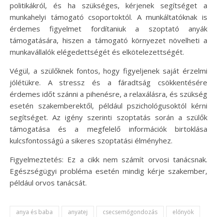
politikákról, és ha szükséges, kérjenek segítséget a
munkahelyi támogató csoportoktól. A munkáltatóknak is
érdemes figyelmet fordítaniuk a szoptató anyák
támogatására, hiszen a támogató környezet növelheti a
munkavállalók elégedettségét és elkötelezettségét.
Végül, a szülőknek fontos, hogy figyeljenek saját érzelmi
jólétükre. A stressz és a fáradtság csökkentésére
érdemes időt szánni a pihenésre, a relaxálásra, és szükség
esetén szakemberektől, például pszichológusoktól kérni
segítséget. Az igény szerinti szoptatás során a szülők
támogatása és a megfelelő információk birtoklása
kulcsfontosságú a sikeres szoptatási élményhez.
Figyelmeztetés: Ez a cikk nem számít orvosi tanácsnak.
Egészségügyi probléma esetén mindig kérje szakember,
például orvos tanácsát.
anya és baba
anyatej
csecsemőgondozás
előnyök