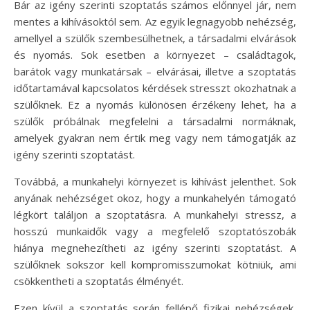
Bár az igény szerinti szoptatás számos előnnyel jár, nem
mentes a kihívásoktól sem. Az egyik legnagyobb nehézség,
amellyel a szülők szembesülhetnek, a társadalmi elvárások
és nyomás. Sok esetben a környezet – családtagok,
barátok vagy munkatársak – elvárásai, illetve a szoptatás
időtartamával kapcsolatos kérdések stresszt okozhatnak a
szülőknek. Ez a nyomás különösen érzékeny lehet, ha a
szülők próbálnak megfelelni a társadalmi normáknak,
amelyek gyakran nem értik meg vagy nem támogatják az
igény szerinti szoptatást.
Továbbá, a munkahelyi környezet is kihívást jelenthet. Sok
anyának nehézséget okoz, hogy a munkahelyén támogató
légkört találjon a szoptatásra. A munkahelyi stressz, a
hosszú munkaidők vagy a megfelelő szoptatószobák
hiánya megnehezítheti az igény szerinti szoptatást. A
szülőknek sokszor kell kompromisszumokat kötniük, ami
csökkentheti a szoptatás élményét.
Ezen kívül a szoptatás során fellépő fizikai nehézségek,