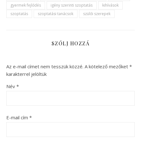
gyermek fejlődés
igény szerinti szoptatás
kihívások
szoptatás
szoptatási tanácsok
szülői szerepek
SZÓLJ HOZZÁ
Az e-mail címet nem tesszük közzé.
A kötelező mezőket
*
karakterrel jelöltük
Név
*
E-mail cím
*