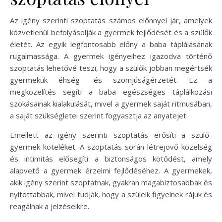
Az igény szerinti szoptatás számos előnnyel jár, amelyek
közvetlenül befolyásolják a gyermek fejlődését és a szülők
életét. Az egyik legfontosabb előny a baba táplálásának
rugalmassága. A gyermek igényeihez igazodva történő
szoptatás lehetővé teszi, hogy a szülők jobban megértsék
gyermekük éhség- és szomjúságérzetét. Ez a
megközelítés segíti a baba egészséges táplálkozási
szokásainak kialakulását, mivel a gyermek saját ritmusában,
a saját szükségletei szerint fogyasztja az anyatejet.
Emellett az igény szerinti szoptatás erősíti a szülő-
gyermek köteléket. A szoptatás során létrejövő közelség
és intimitás elősegíti a biztonságos kötődést, amely
alapvető a gyermek érzelmi fejlődéséhez. A gyermekek,
akik igény szerint szoptatnak, gyakran magabiztosabbak és
nyitottabbak, mivel tudják, hogy a szüleik figyelnek rájuk és
reagálnak a jelzéseikre.