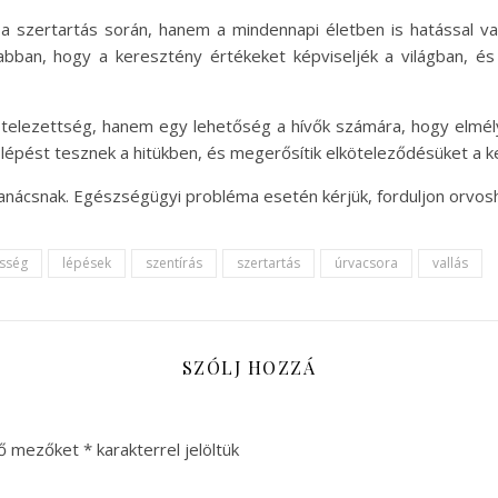
 szertartás során, hanem a mindennapi életben is hatással van 
abban, hogy a keresztény értékeket képviseljék a világban, é
ötelezettség, hanem egy lehetőség a hívők számára, hogy elmély
lépést tesznek a hitükben, és megerősítik elköteleződésüket a k
tanácsnak. Egészségügyi probléma esetén kérjük, forduljon orvos
sség
lépések
szentírás
szertartás
úrvacsora
vallás
SZÓLJ HOZZÁ
ző mezőket
*
karakterrel jelöltük