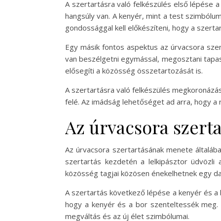
A szertartásra való felkészülés első lépése 
hangsúly van. A kenyér, mint a test szimbólum
gondossággal kell előkészíteni, hogy a szerta
Egy másik fontos aspektus az úrvacsora szert
van beszélgetni egymással, megosztani tapasz
elősegíti a közösség összetartozását is.
A szertartásra való felkészülés megkoronázás
felé. Az imádság lehetőséget ad arra, hogy a r
Az úrvacsora szert
Az úrvacsora szertartásának menete általába
szertartás kezdetén a lelkipásztor üdvözli
közösség tagjai közösen énekelhetnek egy dal
A szertartás következő lépése a kenyér és a 
hogy a kenyér és a bor szenteltessék meg. E
megváltás és az új élet szimbólumai.