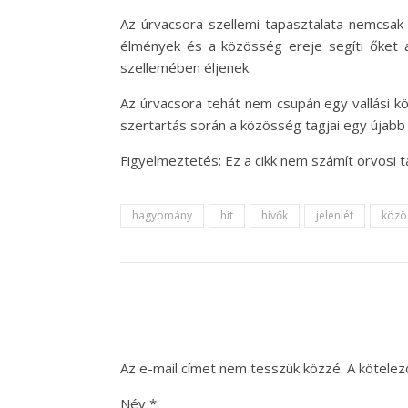
Az úrvacsora szellemi tapasztalata nemcsak a
élmények és a közösség ereje segíti őket 
szellemében éljenek.
Az úrvacsora tehát nem csupán egy vallási k
szertartás során a közösség tagjai egy újabb 
Figyelmeztetés: Ez a cikk nem számít orvosi 
hagyomány
hit
hívők
jelenlét
közö
Az e-mail címet nem tesszük közzé.
A kötele
Név
*