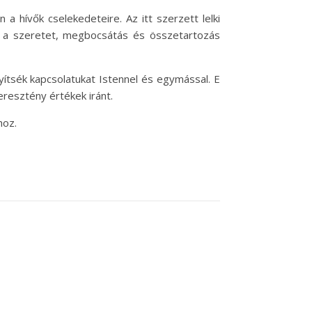
a hívők cselekedeteire. Az itt szerzett lelki
s a szeretet, megbocsátás és összetartozás
ítsék kapcsolatukat Istennel és egymással. E
eresztény értékek iránt.
hoz.