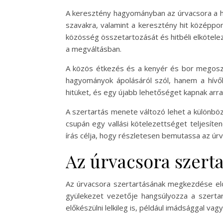
A keresztény hagyományban az úrvacsora a hí
szavakra, valamint a keresztény hit középpo
közösség összetartozását és hitbéli elkötelez
a megváltásban.
A közös étkezés és a kenyér és bor megoszt
hagyományok ápolásáról szól, hanem a hívők 
hitüket, és egy újabb lehetőséget kapnak arra
A szertartás menete változó lehet a különböz
csupán egy vallási kötelezettséget teljesít
írás célja, hogy részletesen bemutassa az úrv
Az úrvacsora szerta
Az úrvacsora szertartásának megkezdése előt
gyülekezet vezetője hangsúlyozza a szertar
előkészülni lelkileg is, például imádsággal vagy