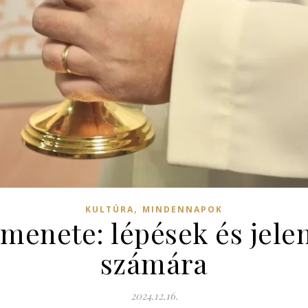
,
KULTÚRA
MINDENNAPOK
menete: lépések és jele
számára
2024.12.16.