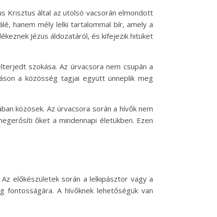
 Krisztus által az utolsó vacsorán elmondott
é, hanem mély lelki tartalommal bír, amely a
keznek Jézus áldozatáról, és kifejezik hitüket
lterjedt szokása. Az úrvacsora nem csupán a
rtáson a közösség tagjai együtt ünneplik meg
lában közösek. Az úrvacsora során a hívők nem
megerősíti őket a mindennapi életükben. Ezen
Az előkészületek során a lelkipásztor vagy a
ég fontosságára. A hívőknek lehetőségük van