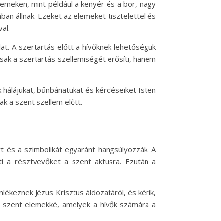
lemeken, mint például a kenyér és a bor, nagy
ban állnak. Ezeket az elemeket tisztelettel és
al.
at. A szertartás előtt a hívőknek lehetőségük
sak a szertartás szellemiségét erősíti, hanem
 hálájukat, bűnbánatukat és kérdéseiket Isten
ak a szent szellem előtt.
t és a szimbolikát egyaránt hangsúlyozzák. A
ti a résztvevőket a szent aktusra. Ezután a
ékeznek Jézus Krisztus áldozatáról, és kérik,
 a szent elemekké, amelyek a hívők számára a