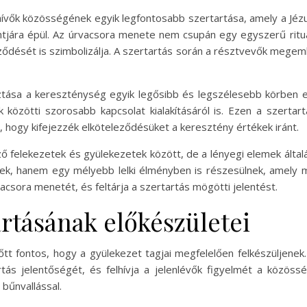
vők közösségének egyik legfontosabb szertartása, amely a Jézus
ntjára épül. Az úrvacsora menete nem csupán egy egyszerű rituál
ődését is szimbolizálja. A szertartás során a résztvevők megemlé
ása a kereszténység egyik legősibb és legszélesebb körben e
közötti szorosabb kapcsolat kialakításáról is. Ezen a szerta
, hogy kifejezzék elköteleződésüket a keresztény értékek iránt.
ő felekezetek és gyülekezetek között, de a lényegi elemek álta
enek, hanem egy mélyebb lelki élményben is részesülnek, amely 
acsora menetét, és feltárja a szertartás mögötti jelentést.
rtásának előkészületei
t fontos, hogy a gyülekezet tagjai megfelelően felkészüljenek. 
tás jelentőségét, és felhívja a jelenlévők figyelmét a közöss
 bűnvallással.