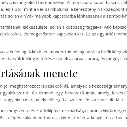
a helyszín megfelelő berendezése. Az úrvacsora során használt e
a, és a bor, mint a vér szimbóluma, a keresztény hit középpontjá
rtás során a hívők mélyebb kapcsolatba léphessenek a szimbolikáv
artásának előkészületei során a közösség tagjaival való kapcsol
talataikat, és megerősíteni kapcsolatukat. Ez az együttlét nemc
a az imádság. A közösen mondott imádság során a hívők kifejezik
észtvevők lelkileg is felkészüljenek az úrvacsorára, és megnyíljan
artásának menete
n jól meghatározott lépésekből áll, amelyek a közösségi élmény
 a gyülekezetet, és elmond egy bevezető imát, amely felkészí
t vagy himnuszt, amely elősegíti a szellemi összekapcsolódást.
bor megszentelése. A lelkipásztor imádsága során a hívők megeml
z a lépés különösen fontos, mivel itt válik a kenyér és a bor