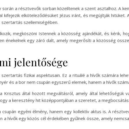
ly során a résztvevők sorban közelítenek a szent asztalhoz. A k
 kifejezik elköteleződésüket Jézus iránt, és megújítják hitüket.
 szertartás szellemiségében.
dkozik, megköszöni Istennek a közösség ajándékát, és kérik, h
sen énekelnek egy záró dalt, amely megerősíti a közösség össze
emi jelentősége
 szertartás fizikai aspektusain. Ez a rituálé a hívők számára 
enyér és a bor nem csupán egyszerű elemek, hanem a hívők számá
Krisztus által hozott megváltásról, amely által lehetőségük v
hogy a keresztény hit középpontjában a szeretet, a megbocsátás 
supán egyéni élmény, hanem egy kollektív aktus is. A résztvevő
on a hívők egy közös cél érdekében gyűlnek össze, amely nemcsak