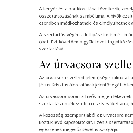
A kenyér és a bor kiosztása következik, ame
összetartozásának szimbóluma. A hívők ezáltal
csendben imádkozhatnak, és elmélyülhetnek a
A szertartás végén a lelkipásztor ismét imá
őket. Ezt követően a gyülekezet tagjai közö
szertartását.
Az úrvacsora szell
Az úrvacsora szellemi jelentősége túlmutat a
Jézus Krisztus áldozatának jelentőségét. A k
Az úrvacsora során a hívők megemlékeznek a 
szertartás emlékezteti a résztvevőket arra, 
A közösség szempontjából az úrvacsora nem c
köztük lévő kapcsolatokat. Ezen a szertartás
egészének megerősítését is szolgálja.