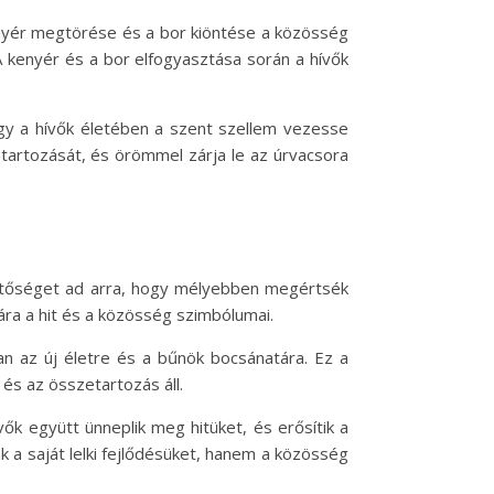
enyér megtörése és a bor kiöntése a közösség
 A kenyér és a bor elfogyasztása során a hívők
ogy a hívők életében a szent szellem vezesse
tartozását, és örömmel zárja le az úrvacsora
lehetőséget ad arra, hogy mélyebben megértsék
ra a hit és a közösség szimbólumai.
an az új életre és a bűnök bocsánatára. Ez a
és az összetartozás áll.
k együtt ünneplik meg hitüket, és erősítik a
 a saját lelki fejlődésüket, hanem a közösség