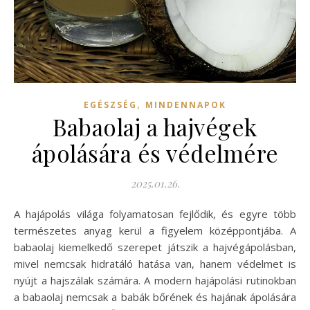
,
EGÉSZSÉG
MINDENNAPOK
Babaolaj a hajvégek
ápolására és védelmére
2025.01.26.
A hajápolás világa folyamatosan fejlődik, és egyre több
természetes anyag kerül a figyelem középpontjába. A
babaolaj kiemelkedő szerepet játszik a hajvégápolásban,
mivel nemcsak hidratáló hatása van, hanem védelmet is
nyújt a hajszálak számára. A modern hajápolási rutinokban
a babaolaj nemcsak a babák bőrének és hajának ápolására