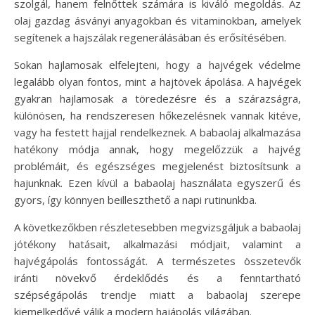
szolgál, hanem felnőttek számára is kiváló megoldás. Az
olaj gazdag ásványi anyagokban és vitaminokban, amelyek
segítenek a hajszálak regenerálásában és erősítésében.
Sokan hajlamosak elfelejteni, hogy a hajvégek védelme
legalább olyan fontos, mint a hajtövek ápolása. A hajvégek
gyakran hajlamosak a töredezésre és a szárazságra,
különösen, ha rendszeresen hőkezelésnek vannak kitéve,
vagy ha festett hajjal rendelkeznek. A babaolaj alkalmazása
hatékony módja annak, hogy megelőzzük a hajvég
problémáit, és egészséges megjelenést biztosítsunk a
hajunknak. Ezen kívül a babaolaj használata egyszerű és
gyors, így könnyen beilleszthető a napi rutinunkba.
A következőkben részletesebben megvizsgáljuk a babaolaj
jótékony hatásait, alkalmazási módjait, valamint a
hajvégápolás fontosságát. A természetes összetevők
iránti növekvő érdeklődés és a fenntartható
szépségápolás trendje miatt a babaolaj szerepe
kiemelkedővé válik a modern hajápolás világában.