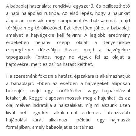
A babaolaj használata rendkívül egyszerű, és beilleszthető
a napi hajápolási rutinba. Az első lépés, hogy a hajunkat
alaposan mossuk meg samponnal és balzsammal, majd
töröljük meg törölközővel. Ezt követően jöhet a babaolaj,
amelyet a hajvégekre kell felvinni. A legjobb eredmény
érdekében néhány csepp olajat a tenyerünkbe
csepegtetve dörzsöljük össze, majd a hajvégekre
tapogassuk. Fontos, hogy ne vigyük fel az olajat a
hajtövekre, mert ez zsíros hatást kelthet.
Ha szeretnénk fokozni a hatást, éjszakára is alkalmazhatjuk
a babaolajat. Ebben az esetben a hajvégeket alaposan
bekenjük, majd egy törölközővel vagy hajpakolással
letakarjuk. Reggel alaposan mossuk meg a hajunkat, és az
olaj mélyen hidratálja a hajszálakat, míg mi alszunk. Ezen
kívül heti egy-két alkalommal érdemes intenzívebb
hajápolási kúrát alkalmazni, például egy hajmaszk
formájában, amely babaolajat is tartalmaz.