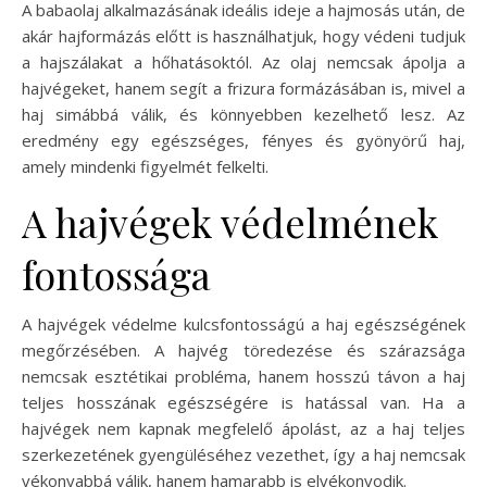
A babaolaj alkalmazásának ideális ideje a hajmosás után, de
akár hajformázás előtt is használhatjuk, hogy védeni tudjuk
a hajszálakat a hőhatásoktól. Az olaj nemcsak ápolja a
hajvégeket, hanem segít a frizura formázásában is, mivel a
haj simábbá válik, és könnyebben kezelhető lesz. Az
eredmény egy egészséges, fényes és gyönyörű haj,
amely mindenki figyelmét felkelti.
A hajvégek védelmének
fontossága
A hajvégek védelme kulcsfontosságú a haj egészségének
megőrzésében. A hajvég töredezése és szárazsága
nemcsak esztétikai probléma, hanem hosszú távon a haj
teljes hosszának egészségére is hatással van. Ha a
hajvégek nem kapnak megfelelő ápolást, az a haj teljes
szerkezetének gyengüléséhez vezethet, így a haj nemcsak
vékonyabbá válik, hanem hamarabb is elvékonyodik.