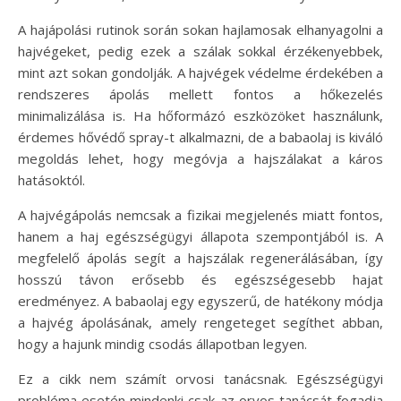
A hajápolási rutinok során sokan hajlamosak elhanyagolni a
hajvégeket, pedig ezek a szálak sokkal érzékenyebbek,
mint azt sokan gondolják. A hajvégek védelme érdekében a
rendszeres ápolás mellett fontos a hőkezelés
minimalizálása is. Ha hőformázó eszközöket használunk,
érdemes hővédő spray-t alkalmazni, de a babaolaj is kiváló
megoldás lehet, hogy megóvja a hajszálakat a káros
hatásoktól.
A hajvégápolás nemcsak a fizikai megjelenés miatt fontos,
hanem a haj egészségügyi állapota szempontjából is. A
megfelelő ápolás segít a hajszálak regenerálásában, így
hosszú távon erősebb és egészségesebb hajat
eredményez. A babaolaj egy egyszerű, de hatékony módja
a hajvég ápolásának, amely rengeteget segíthet abban,
hogy a hajunk mindig csodás állapotban legyen.
Ez a cikk nem számít orvosi tanácsnak. Egészségügyi
probléma esetén mindenki csak az orvos tanácsát fogadja