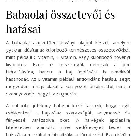
Babaolaj összetevői és
hatásai
A babaolaj alapvetően ásványi olajból készül, amelyet
gyakran dúsítanak különböző természetes összetevőkkel,
mint például C-vitamin, E-vitamin, vagy különböző növényi
kivonatok. Ezek az összetevők nemcsak a bőr
hidratálására, hanem a haj ápolására is rendkívül
hasznosak. Az E-vitamin például antioxidáns hatású, segít
megvédeni a hajszálakat a környezeti ártalmaktól, mint a
szennyeződés vagy UV-sugárzás.
A babaolaj jótékony hatásai közé tartozik, hogy segít
csökkenteni a hajszálak szárazságát, selymessé és
fényessé varázsolva őket. A hajvégek ápolására
kifejezetten ajánlott, mivel védőréteget képez a
hajszálakon, ezáltal minimalizálva a töredezést. Ezen kívül a