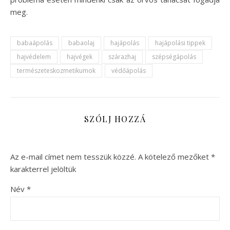
meg.
babaápolás
babaolaj
hajápolás
hajápolási tippek
hajvédelem
hajvégek
szárazhaj
szépségápolás
természeteskozmetikumok
védőápolás
SZÓLJ HOZZÁ
Az e-mail címet nem tesszük közzé.
A kötelező mezőket
*
karakterrel jelöltük
Név
*