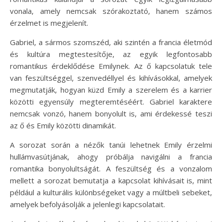
vonala, amely nemcsak szórakoztató, hanem számos
érzelmet is megjelenít.
Gabriel, a sármos szomszéd, aki szintén a francia életmód
és kultúra megtestesítője, az egyik legfontosabb
romantikus érdeklődése Emilynek. Az ő kapcsolatuk tele
van feszültséggel, szenvedéllyel és kihívásokkal, amelyek
megmutatják, hogyan küzd Emily a szerelem és a karrier
közötti egyensúly megteremtéséért. Gabriel karaktere
nemcsak vonzó, hanem bonyolult is, ami érdekessé teszi
az ő és Emily közötti dinamikát.
A sorozat során a nézők tanúi lehetnek Emily érzelmi
hullámvasútjának, ahogy próbálja navigálni a francia
romantika bonyolultságát. A feszültség és a vonzalom
mellett a sorozat bemutatja a kapcsolat kihívásait is, mint
például a kulturális különbségeket vagy a múltbeli sebeket,
amelyek befolyásolják a jelenlegi kapcsolatait.