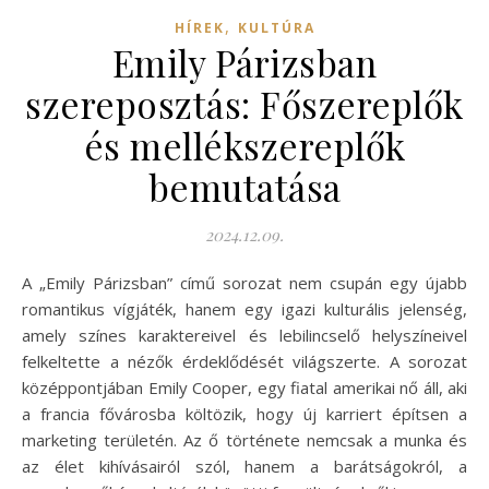
,
HÍREK
KULTÚRA
Emily Párizsban
szereposztás: Főszereplők
és mellékszereplők
bemutatása
2024.12.09.
A „Emily Párizsban” című sorozat nem csupán egy újabb
romantikus vígjáték, hanem egy igazi kulturális jelenség,
amely színes karaktereivel és lebilincselő helyszíneivel
felkeltette a nézők érdeklődését világszerte. A sorozat
középpontjában Emily Cooper, egy fiatal amerikai nő áll, aki
a francia fővárosba költözik, hogy új karriert építsen a
marketing területén. Az ő története nemcsak a munka és
az élet kihívásairól szól, hanem a barátságokról, a