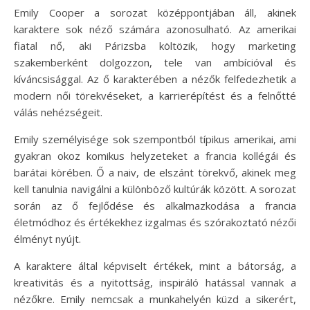
Emily Cooper a sorozat középpontjában áll, akinek
karaktere sok néző számára azonosulható. Az amerikai
fiatal nő, aki Párizsba költözik, hogy marketing
szakemberként dolgozzon, tele van ambícióval és
kíváncsisággal. Az ő karakterében a nézők felfedezhetik a
modern női törekvéseket, a karrierépítést és a felnőtté
válás nehézségeit.
Emily személyisége sok szempontból típikus amerikai, ami
gyakran okoz komikus helyzeteket a francia kollégái és
barátai körében. Ő a naiv, de elszánt törekvő, akinek meg
kell tanulnia navigálni a különböző kultúrák között. A sorozat
során az ő fejlődése és alkalmazkodása a francia
életmódhoz és értékekhez izgalmas és szórakoztató nézői
élményt nyújt.
A karaktere által képviselt értékek, mint a bátorság, a
kreativitás és a nyitottság, inspiráló hatással vannak a
nézőkre. Emily nemcsak a munkahelyén küzd a sikerért,