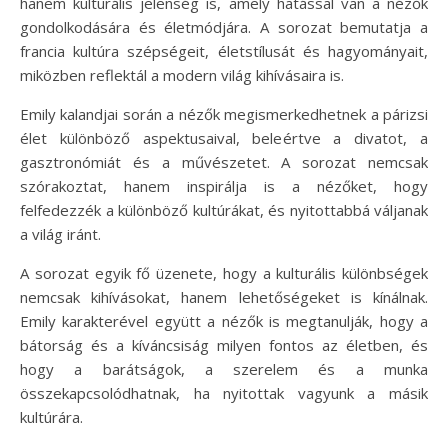
hanem kulturális jelenség is, amely hatással van a nézők
gondolkodására és életmódjára. A sorozat bemutatja a
francia kultúra szépségeit, életstílusát és hagyományait,
miközben reflektál a modern világ kihívásaira is.
Emily kalandjai során a nézők megismerkedhetnek a párizsi
élet különböző aspektusaival, beleértve a divatot, a
gasztronómiát és a művészetet. A sorozat nemcsak
szórakoztat, hanem inspirálja is a nézőket, hogy
felfedezzék a különböző kultúrákat, és nyitottabbá váljanak
a világ iránt.
A sorozat egyik fő üzenete, hogy a kulturális különbségek
nemcsak kihívásokat, hanem lehetőségeket is kínálnak.
Emily karakterével együtt a nézők is megtanulják, hogy a
bátorság és a kíváncsiság milyen fontos az életben, és
hogy a barátságok, a szerelem és a munka
összekapcsolódhatnak, ha nyitottak vagyunk a másik
kultúrára.