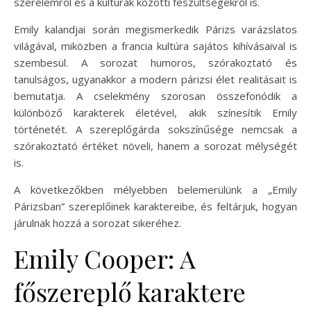
szerelemről és a kultúrák közötti feszültségekről is.
Emily kalandjai során megismerkedik Párizs varázslatos
világával, miközben a francia kultúra sajátos kihívásaival is
szembesül. A sorozat humoros, szórakoztató és
tanulságos, ugyanakkor a modern párizsi élet realitásait is
bemutatja. A cselekmény szorosan összefonódik a
különböző karakterek életével, akik színesítik Emily
történetét. A szereplőgárda sokszínűsége nemcsak a
szórakoztató értéket növeli, hanem a sorozat mélységét
is.
A következőkben mélyebben belemerülünk a „Emily
Párizsban” szereplőinek karaktereibe, és feltárjuk, hogyan
járulnak hozzá a sorozat sikeréhez.
Emily Cooper: A
főszereplő karaktere