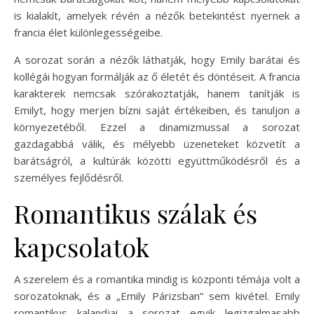
is kialakít, amelyek révén a nézők betekintést nyernek a
francia élet különlegességeibe.
A sorozat során a nézők láthatják, hogy Emily barátai és
kollégái hogyan formálják az ő életét és döntéseit. A francia
karakterek nemcsak szórakoztatják, hanem tanítják is
Emilyt, hogy merjen bízni saját értékeiben, és tanuljon a
környezetéből. Ezzel a dinamizmussal a sorozat
gazdagabbá válik, és mélyebb üzeneteket közvetít a
barátságról, a kultúrák közötti együttműködésről és a
személyes fejlődésről.
Romantikus szálak és
kapcsolatok
A szerelem és a romantika mindig is központi témája volt a
sorozatoknak, és a „Emily Párizsban” sem kivétel. Emily
romantikus kalandjai a sorozat egyik legizgalmasabb