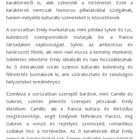
karaktereiről is, akik színesítik a történetet. Ezek a
karakterek nemcsak humoros pillanatokkal szolgálnak,
hanem mélyebb kulturális üzeneteket is közvetítenek.
A sorozatban Emily munkatársai, mint például Sylvie és Luc,
különböző szempontokból mutatják be a francia
társadalom sajátosságait. Sylvie, az ambiciózus és
határozott főnök, aki nem riad vissza a kemény munkától,
tökéletes ellentéte Emily idealizált és naiv hozzáállásának.
Az ő interakcióik során számos kulturális különbség és
félreértés bontakozik ki, ami szórakoztató és tanulságos
helyzeteket eredményez.
Ezenkívül a sorozatban szereplő barátok, mint Camille és
Gabriel, szintén jelentős szerepet játszanak Emily
életében. Camille, aki a francia kultúra és életstílus
megtestesítője, segít Emilynek felfedezni Párizst, míg
Gabriel, a vonzó és rejtélyes szomszéd, romantikus
szálakat hoz a történetbe. Az ő karaktereik által Emily
nemcsak barátságokat köt, hanem mélyebb kapcsolatokat