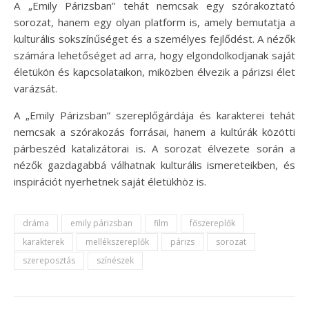
A „Emily Párizsban” tehát nemcsak egy szórakoztató
sorozat, hanem egy olyan platform is, amely bemutatja a
kulturális sokszínűséget és a személyes fejlődést. A nézők
számára lehetőséget ad arra, hogy elgondolkodjanak saját
életükön és kapcsolataikon, miközben élvezik a párizsi élet
varázsát.
A „Emily Párizsban” szereplőgárdája és karakterei tehát
nemcsak a szórakozás forrásai, hanem a kultúrák közötti
párbeszéd katalizátorai is. A sorozat élvezete során a
nézők gazdagabbá válhatnak kulturális ismereteikben, és
inspirációt nyerhetnek saját életükhöz is.
dráma
emily párizsban
film
főszereplők
karakterek
mellékszereplők
párizs
sorozat
szereposztás
színészek