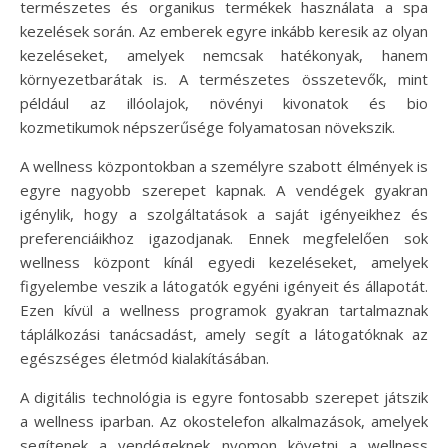
természetes és organikus termékek használata a spa
kezelések során. Az emberek egyre inkább keresik az olyan
kezeléseket, amelyek nemcsak hatékonyak, hanem
környezetbarátak is. A természetes összetevők, mint
például az illóolajok, növényi kivonatok és bio
kozmetikumok népszerűsége folyamatosan növekszik.
A wellness központokban a személyre szabott élmények is
egyre nagyobb szerepet kapnak. A vendégek gyakran
igénylik, hogy a szolgáltatások a saját igényeikhez és
preferenciáikhoz igazodjanak. Ennek megfelelően sok
wellness központ kínál egyedi kezeléseket, amelyek
figyelembe veszik a látogatók egyéni igényeit és állapotát.
Ezen kívül a wellness programok gyakran tartalmaznak
táplálkozási tanácsadást, amely segít a látogatóknak az
egészséges életmód kialakításában.
A digitális technológia is egyre fontosabb szerepet játszik
a wellness iparban. Az okostelefon alkalmazások, amelyek
segítenek a vendégeknek nyomon követni a wellness