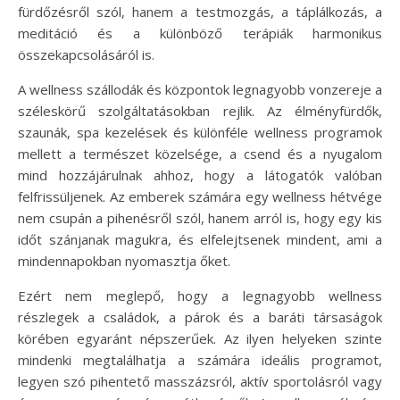
fürdőzésről szól, hanem a testmozgás, a táplálkozás, a
meditáció és a különböző terápiák harmonikus
összekapcsolásáról is.
A wellness szállodák és központok legnagyobb vonzereje a
széleskörű szolgáltatásokban rejlik. Az élményfürdők,
szaunák, spa kezelések és különféle wellness programok
mellett a természet közelsége, a csend és a nyugalom
mind hozzájárulnak ahhoz, hogy a látogatók valóban
felfrissüljenek. Az emberek számára egy wellness hétvége
nem csupán a pihenésről szól, hanem arról is, hogy egy kis
időt szánjanak magukra, és elfelejtsenek mindent, ami a
mindennapokban nyomasztja őket.
Ezért nem meglepő, hogy a legnagyobb wellness
részlegek a családok, a párok és a baráti társaságok
körében egyaránt népszerűek. Az ilyen helyeken szinte
mindenki megtalálhatja a számára ideális programot,
legyen szó pihentető masszázsról, aktív sportolásról vagy