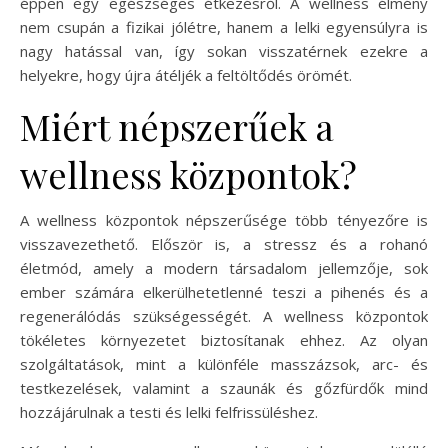
éppen egy egészséges étkezésről. A wellness élmény
nem csupán a fizikai jólétre, hanem a lelki egyensúlyra is
nagy hatással van, így sokan visszatérnek ezekre a
helyekre, hogy újra átéljék a feltöltődés örömét.
Miért népszerűek a
wellness központok?
A wellness központok népszerűsége több tényezőre is
visszavezethető. Először is, a stressz és a rohanó
életmód, amely a modern társadalom jellemzője, sok
ember számára elkerülhetetlenné teszi a pihenés és a
regenerálódás szükségességét. A wellness központok
tökéletes környezetet biztosítanak ehhez. Az olyan
szolgáltatások, mint a különféle masszázsok, arc- és
testkezelések, valamint a szaunák és gőzfürdők mind
hozzájárulnak a testi és lelki felfrissüléshez.