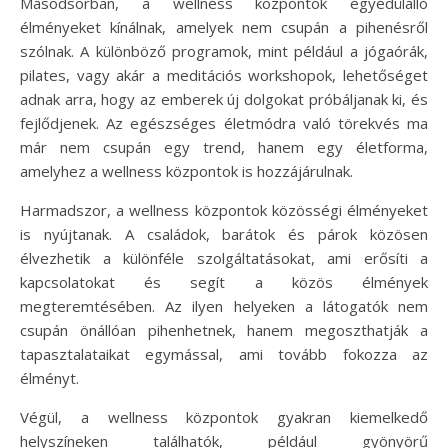
Másodsorban, a wellness központok egyedülálló
élményeket kínálnak, amelyek nem csupán a pihenésről
szólnak. A különböző programok, mint például a jógaórák,
pilates, vagy akár a meditációs workshopok, lehetőséget
adnak arra, hogy az emberek új dolgokat próbáljanak ki, és
fejlődjenek. Az egészséges életmódra való törekvés ma
már nem csupán egy trend, hanem egy életforma,
amelyhez a wellness központok is hozzájárulnak.
Harmadszor, a wellness központok közösségi élményeket
is nyújtanak. A családok, barátok és párok közösen
élvezhetik a különféle szolgáltatásokat, ami erősíti a
kapcsolatokat és segít a közös élmények
megteremtésében. Az ilyen helyeken a látogatók nem
csupán önállóan pihenhetnek, hanem megoszthatják a
tapasztalataikat egymással, ami tovább fokozza az
élményt.
Végül, a wellness központok gyakran kiemelkedő
helyszíneken találhatók, például gyönyörű