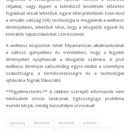
céljaikat, vagy éppen a különböző kezelések előzetes
foglalását teszik lehetővé, egyre elterjedtebbek. Ezen kívül
a virtuális valóság (VR) technológia is megjelenik a wellness
élményekben, lehetővé téve, hogy a látogatók egyedi és
interaktív tapasztalatokat szerezzenek.
A wellness központok tehát folyamatosan alkalmazkodnak
a változó igényekhez és trendekhez, hogy a legjobb
élményeket nyújthassák a látogatók számára. A jövő
wellness élményei valószínűleg egyre inkább a személyre
szabottságra, a természetességre és a technológiai
újításokra fognak fókuszálni.
**Figyelmeztetés:** A cikkben szereplő információk nem
minősülnek orvosi tanácsnak. Egészségügyi probléma
esetén kérjük, mindig konzultáljon orvosával!
egészség
kényelem
kezelések
pihenés