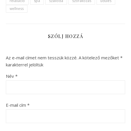
relaxáció
spa
szálloda
szórakozás
üdülés
wellness
SZÓLJ HOZZÁ
Az e-mail címet nem tesszük közzé.
A kötelező mezőket
*
karakterrel jelöltük
Név
*
E-mail cím
*