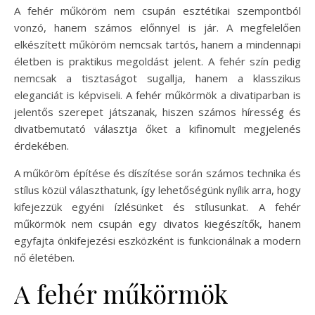
A fehér műköröm nem csupán esztétikai szempontból
vonzó, hanem számos előnnyel is jár. A megfelelően
elkészített műköröm nemcsak tartós, hanem a mindennapi
életben is praktikus megoldást jelent. A fehér szín pedig
nemcsak a tisztaságot sugallja, hanem a klasszikus
eleganciát is képviseli. A fehér műkörmök a divatiparban is
jelentős szerepet játszanak, hiszen számos híresség és
divatbemutató választja őket a kifinomult megjelenés
érdekében.
A műköröm építése és díszítése során számos technika és
stílus közül választhatunk, így lehetőségünk nyílik arra, hogy
kifejezzük egyéni ízlésünket és stílusunkat. A fehér
műkörmök nem csupán egy divatos kiegészítők, hanem
egyfajta önkifejezési eszközként is funkcionálnak a modern
nő életében.
A fehér műkörmök