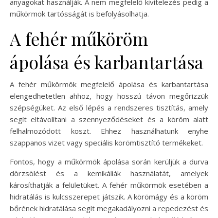
anyagokat használják. A nem megfelelő kivitelezés pedig a
műkörmök tartósságát is befolyásolhatja.
A fehér műköröm
ápolása és karbantartása
A fehér műkörmök megfelelő ápolása és karbantartása
elengedhetetlen ahhoz, hogy hosszú távon megőrizzük
szépségüket. Az első lépés a rendszeres tisztítás, amely
segít eltávolítani a szennyeződéseket és a köröm alatt
felhalmozódott koszt. Ehhez használhatunk enyhe
szappanos vizet vagy speciális körömtisztító termékeket.
Fontos, hogy a műkörmök ápolása során kerüljük a durva
dörzsölést és a kemikáliák használatát, amelyek
károsíthatják a felületüket. A fehér műkörmök esetében a
hidratálás is kulcsszerepet játszik. A körömágy és a köröm
bőrének hidratálása segít megakadályozni a repedezést és