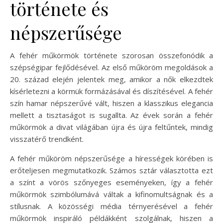
története és
népszerűsége
A fehér műkörmök története szorosan összefonódik a
szépségipar fejlődésével. Az első műköröm megoldások a
20. század elején jelentek meg, amikor a nők elkezdtek
kísérletezni a körmük formázásával és díszítésével. A fehér
szín hamar népszerűvé vált, hiszen a klasszikus elegancia
mellett a tisztaságot is sugallta. Az évek során a fehér
műkörmök a divat világában újra és újra feltűntek, mindig
visszatérő trendként.
A fehér műköröm népszerűsége a hírességek körében is
erőteljesen megmutatkozik. Számos sztár választotta ezt
a színt a vörös szőnyeges eseményeken, így a fehér
műkörmök szimbólumává váltak a kifinomultságnak és a
stílusnak. A közösségi média térnyerésével a fehér
műkörmök inspiráló példákként szolgálnak, hiszen a