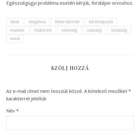
Egészségügyi probléma esetén kérjük, forduljon orvoshoz.
divat
elegancia
fehér körmök
körömápolás
manikűr
műköröm
nőiesség
szépség
tisztaság
trend
SZÓLJ HOZZÁ
Az e-mail címet nem tesszük közzé.
A kötelező mezőket
*
karakterrel jelöltük
Név
*