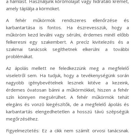
a hámlást. Használjunk körömolajat vagy hidratáló krémet,
amely táplálja a körmöket.
A fehér műkörmök rendszeres ellenőrzése és
karbantartása is fontos. Ha észrevesszük, hogy a
műköröm kezd leválni vagy sérülni, érdemes minél előbb
felkeresni egy szakembert. A precíz kivitelezés és a
szakmai tanácsok segíthetnek elkerülni a további
problémákat.
Az ápolás mellett ne feledkezzünk meg a megfelelő
viseletről sem. Ha tudjuk, hogy a tevékenységünk során
nagyobb igénybevételnek lesznek kitéve a kezeink,
érdemes óvatosan bánni a műkörmökkel, hiszen a fehér
szín könnyen megsérülhet. A fehér műkörmök tehát
elegáns és vonzó kiegészítők, de a megfelelő ápolás és
karbantartás elengedhetetlen a hosszú távú szépségük
megőrzéséhez.
Figyelmeztetés: Ez a cikk nem számít orvosi tanácsnak.