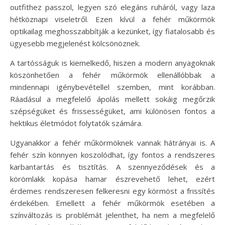
outfithez passzol, legyen szó elegáns ruháról, vagy laza
hétköznapi viseletről. Ezen kívül a fehér műkörmök
optikailag meghosszabbítják a kezünket, így fiatalosabb és
ügyesebb megjelenést kölcsönöznek.
A tartósságuk is kiemelkedő, hiszen a modern anyagoknak
köszönhetően a fehér műkörmök ellenállóbbak a
mindennapi igénybevétellel szemben, mint korábban.
Ráadásul a megfelelő ápolás mellett sokáig megőrzik
szépségüket és frissességüket, ami különösen fontos a
hektikus életmódot folytatók számára.
Ugyanakkor a fehér műkörmöknek vannak hátrányai is. A
fehér szín könnyen koszolódhat, így fontos a rendszeres
karbantartás és tisztítás. A szennyeződések és a
körömlakk kopása hamar észrevehető lehet, ezért
érdemes rendszeresen felkeresni egy körmöst a frissítés
érdekében. Emellett a fehér műkörmök esetében a
színváltozás is problémát jelenthet, ha nem a megfelelő