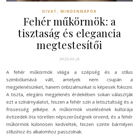
,
DIVAT
MINDENNAPOK
Fehér műkörmök: a
tisztaság és elegancia
megtestesítői
2025.01.21.
A fehér műkörmök világa a szépség és a stílus
szimbólumává vált, amelyek nem csupán a
megjelenésünket, hanem önbizalmunkat is képesek fokozni.
A tiszta, elegáns megjelenés érdekében sokan választják
ezt a színárnyalatot, hiszen a fehér szín a letisztultság és a
frissesség jelképe. A műkörmök viselésének kultúrája
évtizedek óta töretlen népszerűségnek örvend, és a fehér
műkörmök különösen kedveltek, hiszen szinte bármilyen
stílushoz és alkalomhoz passzolnak.