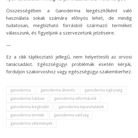
Összességében a Ganoderma kiegészítőként való
használata sokak számára előnyös lehet, de mindig
tudatosan, megbízható forrásból származó terméket
válasszunk, és figyeljünk a szervezetünk jelzéseire.
—
Ez a cikk tájékoztató jellegű, nem helyettesíti az orvosi
tanácsadást. Egészségügyi problémák esetén kérjük,
forduljon szakorvoshoz vagy egészségügyi szakemberhez.
ganoderma
ganoderma átverés
ganoderma egészség
ganoderma hatásai
ganoderma információk
ganoderma kiegészítő
ganoderma tapasztalatok
ganoderma termék
ganoderma valóság
ganoderma vélemények