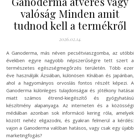
Ganoderma átverés vagy
valóság Minden amit
tudnod kell a termékről
2026.02.14.
A Ganoderma, más néven pecsétviaszgomba, az utóbbi
években egyre nagyobb népszerűségre tett szert a
természetes egészségmegőrzés területén. Több ezer
éve használják Ázsiában, különösen Kínában és Japánban,
ahol a hagyományos orvoslás fontos részét képezi. A
Ganoderma különleges tulajdonságai és jótékony hatásai
miatt számos étrend-kiegészítő és gyógyhatású
készítmény alapanyaga. Az interneten és a közösségi
médiában azonban sok információ kering róla, amelyek
között nehéz eligazodni, és gyakran felmerül a kérdés:
vajon a Ganoderma valóban hatásos, vagy csak egy újabb
marketingfogás?