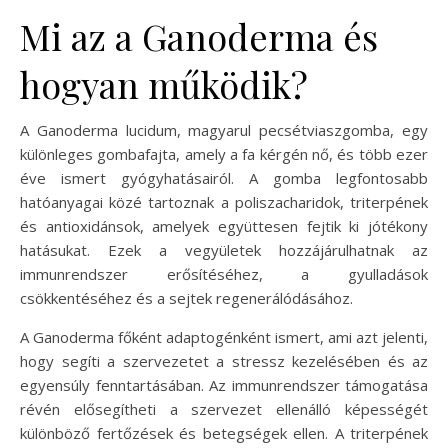
Mi az a Ganoderma és
hogyan működik?
A Ganoderma lucidum, magyarul pecsétviaszgomba, egy
különleges gombafajta, amely a fa kérgén nő, és több ezer
éve ismert gyógyhatásairól. A gomba legfontosabb
hatóanyagai közé tartoznak a poliszacharidok, triterpének
és antioxidánsok, amelyek együttesen fejtik ki jótékony
hatásukat. Ezek a vegyületek hozzájárulhatnak az
immunrendszer erősítéséhez, a gyulladások
csökkentéséhez és a sejtek regenerálódásához.
A Ganoderma főként adaptogénként ismert, ami azt jelenti,
hogy segíti a szervezetet a stressz kezelésében és az
egyensúly fenntartásában. Az immunrendszer támogatása
révén elősegítheti a szervezet ellenálló képességét
különböző fertőzések és betegségek ellen. A triterpének