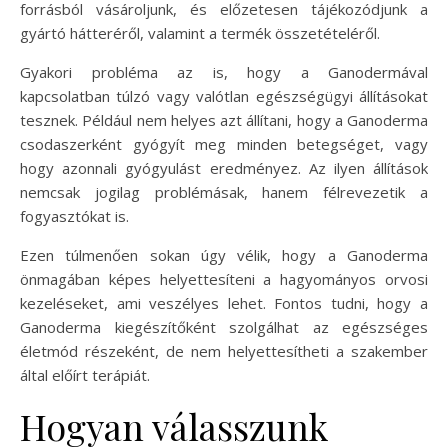
forrásból vásároljunk, és előzetesen tájékozódjunk a
gyártó hátteréről, valamint a termék összetételéről.
Gyakori probléma az is, hogy a Ganodermával
kapcsolatban túlzó vagy valótlan egészségügyi állításokat
tesznek. Például nem helyes azt állítani, hogy a Ganoderma
csodaszerként gyógyít meg minden betegséget, vagy
hogy azonnali gyógyulást eredményez. Az ilyen állítások
nemcsak jogilag problémásak, hanem félrevezetik a
fogyasztókat is.
Ezen túlmenően sokan úgy vélik, hogy a Ganoderma
önmagában képes helyettesíteni a hagyományos orvosi
kezeléseket, ami veszélyes lehet. Fontos tudni, hogy a
Ganoderma kiegészítőként szolgálhat az egészséges
életmód részeként, de nem helyettesítheti a szakember
által előírt terápiát.
Hogyan válasszunk