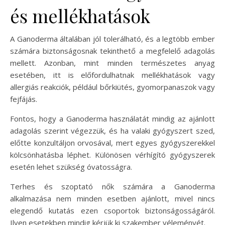
és mellékhatások
A Ganoderma általában jól tolerálható, és a legtöbb ember
számára biztonságosnak tekinthető a megfelelő adagolás
mellett. Azonban, mint minden természetes anyag
esetében, itt is előfordulhatnak mellékhatások vagy
allergiás reakciók, például bőrkiütés, gyomorpanaszok vagy
fejfájás.
Fontos, hogy a Ganoderma használatát mindig az ajánlott
adagolás szerint végezzük, és ha valaki gyógyszert szed,
előtte konzultáljon orvosával, mert egyes gyógyszerekkel
kölcsönhatásba léphet. Különösen vérhígító gyógyszerek
esetén lehet szükség óvatosságra.
Terhes és szoptató nők számára a Ganoderma
alkalmazása nem minden esetben ajánlott, mivel nincs
elegendő kutatás ezen csoportok biztonságosságáról.
Ilyen esetekben mindig kérjük ki szakember véleményét.