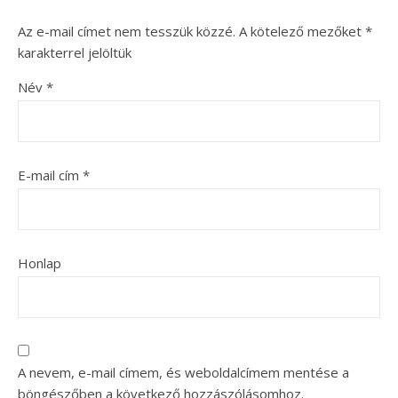
Az e-mail címet nem tesszük közzé.
A kötelező mezőket
*
karakterrel jelöltük
Név
*
E-mail cím
*
Honlap
A nevem, e-mail címem, és weboldalcímem mentése a
böngészőben a következő hozzászólásomhoz.