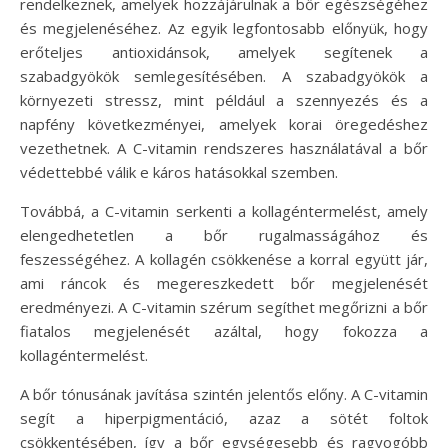
rendelkeznek, amelyek hozzájárulnak a bőr egészségéhez
és megjelenéséhez. Az egyik legfontosabb előnyük, hogy
erőteljes antioxidánsok, amelyek segítenek a
szabadgyökök semlegesítésében. A szabadgyökök a
környezeti stressz, mint például a szennyezés és a
napfény következményei, amelyek korai öregedéshez
vezethetnek. A C-vitamin rendszeres használatával a bőr
védettebbé válik e káros hatásokkal szemben.
Továbbá, a C-vitamin serkenti a kollagéntermelést, amely
elengedhetetlen a bőr rugalmasságához és
feszességéhez. A kollagén csökkenése a korral együtt jár,
ami ráncok és megereszkedett bőr megjelenését
eredményezi. A C-vitamin szérum segíthet megőrizni a bőr
fiatalos megjelenését azáltal, hogy fokozza a
kollagéntermelést.
A bőr tónusának javítása szintén jelentős előny. A C-vitamin
segít a hiperpigmentáció, azaz a sötét foltok
csökkentésében, így a bőr egységesebb és ragyogóbb