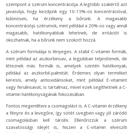
szempont a szérum koncentrációja. A legtöbb szakértő azt
javasolja, hogy kezdjünk egy 10-15%-os koncentrációval,
különösen, ha érzékeny a bőrünk. A magasabb
koncentrációjú szérumok, mint például a 20%-os vagy annál
magasabb, hatékonyabbak lehetnek, de irritációt is
okozhatnak, ha a bőrünk nem szokott hozzá.
A szérum formulája is lényeges. A stabil C-vitamin formák,
mint például az aszkorbinsav, a legjobban teljesítenek, de
léteznek más formák is, amelyek szintén hatékonyak,
például az aszkorbil-palmitát. Érdemes olyan terméket
keresni, amely antioxidánsokat, mint például E-vitamint
vagy ferulinsavat, is tartalmaz, mivel ezek segíthetnek a C-
vitamin hatékonyságának fokozásában.
Fontos megemlíteni a csomagolást is. A C-vitamin érzékeny
a fényre és a levegőre, így sötét üvegben vagy jól záródó
csomagolásban kell tárolni. Ellenőrizzük a szérum
szavatossági idejét is, hiszen a C-vitamin elveszíti