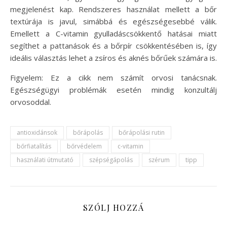
megjelenést kap. Rendszeres használat mellett a bőr
textúrája is javul, simábbá és egészségesebbé válik.
Emellett a C-vitamin gyulladáscsökkentő hatásai miatt
segíthet a pattanások és a bőrpír csökkentésében is, így
ideális választás lehet a zsíros és aknés bőrűek számára is.
Figyelem: Ez a cikk nem számít orvosi tanácsnak.
Egészségügyi problémák esetén mindig konzultálj
orvosoddal.
antioxidánsok
bőrápolás
bőrápolási rutin
bőrfiatalítás
bőrvédelem
c-vitamin
használati útmutató
szépségápolás
szérum
tipp
SZÓLJ HOZZÁ