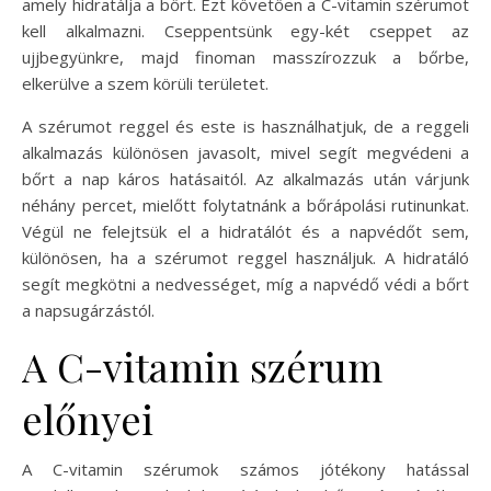
amely hidratálja a bőrt. Ezt követően a C-vitamin szérumot
kell alkalmazni. Cseppentsünk egy-két cseppet az
ujjbegyünkre, majd finoman masszírozzuk a bőrbe,
elkerülve a szem körüli területet.
A szérumot reggel és este is használhatjuk, de a reggeli
alkalmazás különösen javasolt, mivel segít megvédeni a
bőrt a nap káros hatásaitól. Az alkalmazás után várjunk
néhány percet, mielőtt folytatnánk a bőrápolási rutinunkat.
Végül ne felejtsük el a hidratálót és a napvédőt sem,
különösen, ha a szérumot reggel használjuk. A hidratáló
segít megkötni a nedvességet, míg a napvédő védi a bőrt
a napsugárzástól.
A C-vitamin szérum
előnyei
A C-vitamin szérumok számos jótékony hatással