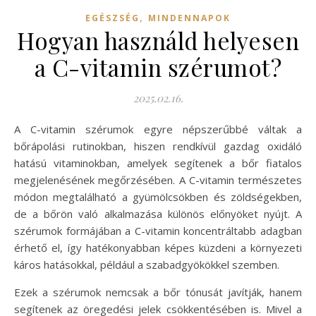
,
EGÉSZSÉG
MINDENNAPOK
Hogyan használd helyesen
a C-vitamin szérumot?
2025.02.16.
A C-vitamin szérumok egyre népszerűbbé váltak a
bőrápolási rutinokban, hiszen rendkívül gazdag oxidáló
hatású vitaminokban, amelyek segítenek a bőr fiatalos
megjelenésének megőrzésében. A C-vitamin természetes
módon megtalálható a gyümölcsökben és zöldségekben,
de a bőrön való alkalmazása különös előnyöket nyújt. A
szérumok formájában a C-vitamin koncentráltabb adagban
érhető el, így hatékonyabban képes küzdeni a környezeti
káros hatásokkal, például a szabadgyökökkel szemben.
Ezek a szérumok nemcsak a bőr tónusát javítják, hanem
segítenek az öregedési jelek csökkentésében is. Mivel a