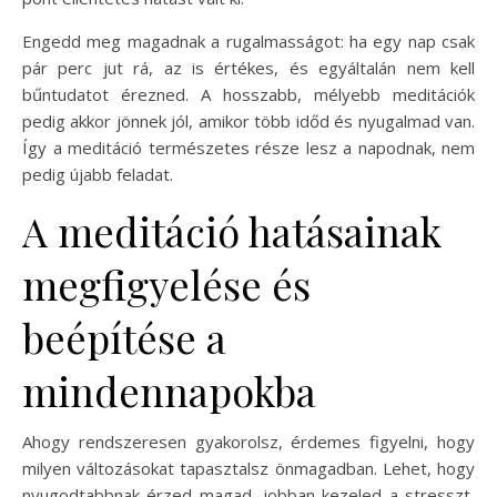
Engedd meg magadnak a rugalmasságot: ha egy nap csak
pár perc jut rá, az is értékes, és egyáltalán nem kell
bűntudatot érezned. A hosszabb, mélyebb meditációk
pedig akkor jönnek jól, amikor több időd és nyugalmad van.
Így a meditáció természetes része lesz a napodnak, nem
pedig újabb feladat.
A meditáció hatásainak
megfigyelése és
beépítése a
mindennapokba
Ahogy rendszeresen gyakorolsz, érdemes figyelni, hogy
milyen változásokat tapasztalsz önmagadban. Lehet, hogy
nyugodtabbnak érzed magad, jobban kezeled a stresszt,