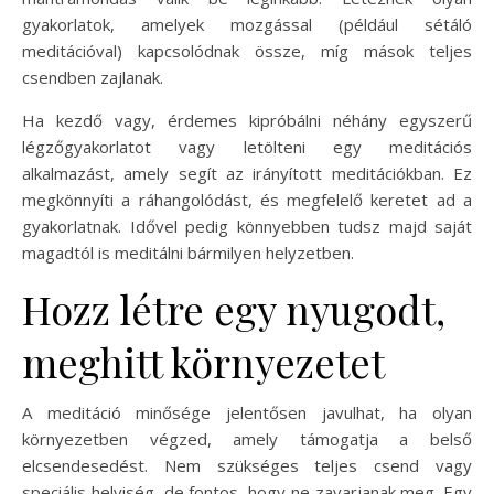
gyakorlatok, amelyek mozgással (például sétáló
meditációval) kapcsolódnak össze, míg mások teljes
csendben zajlanak.
Ha kezdő vagy, érdemes kipróbálni néhány egyszerű
légzőgyakorlatot vagy letölteni egy meditációs
alkalmazást, amely segít az irányított meditációkban. Ez
megkönnyíti a ráhangolódást, és megfelelő keretet ad a
gyakorlatnak. Idővel pedig könnyebben tudsz majd saját
magadtól is meditálni bármilyen helyzetben.
Hozz létre egy nyugodt,
meghitt környezetet
A meditáció minősége jelentősen javulhat, ha olyan
környezetben végzed, amely támogatja a belső
elcsendesedést. Nem szükséges teljes csend vagy
speciális helyiség, de fontos, hogy ne zavarjanak meg. Egy