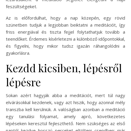
feszültségeket.
Az is előfordulhat, hogy a nap közepén, egy rövid
szünetben tudjuk a legjobban beiktatni a meditációt, így
friss energiával és tiszta fejjel folytathatjuk tovább a
teendőket. Érdemes kísérletezni a különböző időpontokkal,
és figyelni, hogy mikor tudsz igazán ráhangolódni a
gyakorlásra.
Kezdd kicsiben, lépésről
lépésre
Sokan azért hagyják abba a meditációt, mert túl nagy
elvárásokkal kezdenek, vagy azt hiszik, hogy azonnal mély
transzba kell kerülniük. A valóságban azonban a meditáció
egy tanulási folyamat, amely apró, következetes
lépéseken keresztül fejleszthető. Nem szükséges az első
naptól kezdve hosszú perceket eltölteni csendben; már