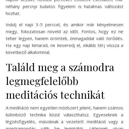
néhány percnyi tudatos figyelem is hatalmas változást
hozhat.
Indulj el napi 3-5 perccel, és amikor már kényelmesen
megy, fokozatosan növeld az időt. Fontos, hogy ez ne
teher legyen, hanem örömteli, önmagaddal való törődés.
Ha egy nap kimarad, ne keseredj el, inkább térj vissza a
következő alkalommal.
Találd meg a számodra
legmegfelelőbb
meditációs technikát
A meditáció nem egyetlen módszert jelent, hanem számos
különböző technika közül választhatsz. Egyeseknek a
légzésfigyelés, másoknak a vezetett meditáció vagy a
mantramondás válik be leginkább. Léteznek olyan