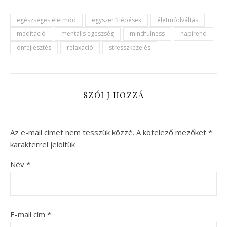
egészséges életmód
egyszerű lépések
életmódváltás
meditáció
mentális egészség
mindfulness
napirend
önfejlesztés
relaxáció
stresszkezelés
SZÓLJ HOZZÁ
Az e-mail címet nem tesszük közzé.
A kötelező mezőket
*
karakterrel jelöltük
Név
*
E-mail cím
*