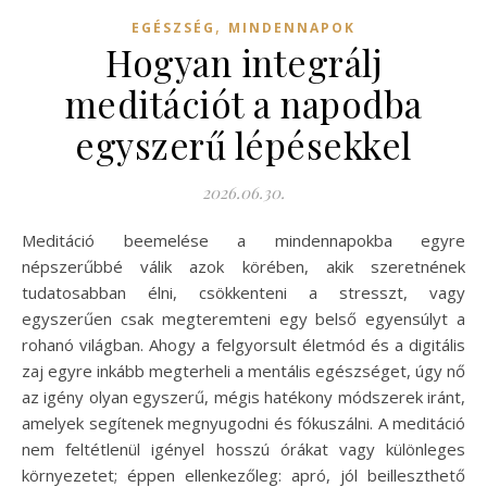
,
EGÉSZSÉG
MINDENNAPOK
Hogyan integrálj
meditációt a napodba
egyszerű lépésekkel
2026.06.30.
Meditáció beemelése a mindennapokba egyre
népszerűbbé válik azok körében, akik szeretnének
tudatosabban élni, csökkenteni a stresszt, vagy
egyszerűen csak megteremteni egy belső egyensúlyt a
rohanó világban. Ahogy a felgyorsult életmód és a digitális
zaj egyre inkább megterheli a mentális egészséget, úgy nő
az igény olyan egyszerű, mégis hatékony módszerek iránt,
amelyek segítenek megnyugodni és fókuszálni. A meditáció
nem feltétlenül igényel hosszú órákat vagy különleges
környezetet; éppen ellenkezőleg: apró, jól beilleszthető