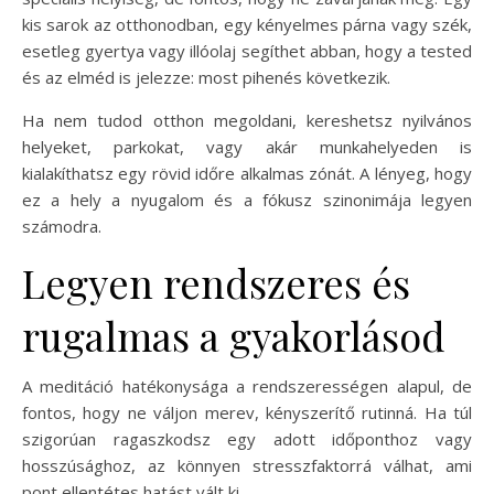
kis sarok az otthonodban, egy kényelmes párna vagy szék,
esetleg gyertya vagy illóolaj segíthet abban, hogy a tested
és az elméd is jelezze: most pihenés következik.
Ha nem tudod otthon megoldani, kereshetsz nyilvános
helyeket, parkokat, vagy akár munkahelyeden is
kialakíthatsz egy rövid időre alkalmas zónát. A lényeg, hogy
ez a hely a nyugalom és a fókusz szinonimája legyen
számodra.
Legyen rendszeres és
rugalmas a gyakorlásod
A meditáció hatékonysága a rendszerességen alapul, de
fontos, hogy ne váljon merev, kényszerítő rutinná. Ha túl
szigorúan ragaszkodsz egy adott időponthoz vagy
hosszúsághoz, az könnyen stresszfaktorrá válhat, ami
pont ellentétes hatást vált ki.