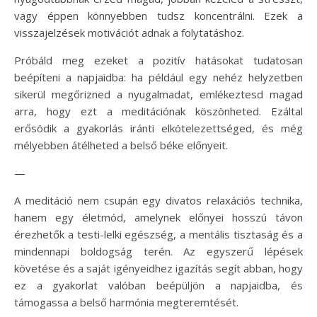
vagy éppen könnyebben tudsz koncentrálni. Ezek a
visszajelzések motivációt adnak a folytatáshoz.
Próbáld meg ezeket a pozitív hatásokat tudatosan
beépíteni a napjaidba: ha például egy nehéz helyzetben
sikerül megőrizned a nyugalmadat, emlékeztesd magad
arra, hogy ezt a meditációnak köszönheted. Ezáltal
erősödik a gyakorlás iránti elkötelezettséged, és még
mélyebben átélheted a belső béke előnyeit.
—
A meditáció nem csupán egy divatos relaxációs technika,
hanem egy életmód, amelynek előnyei hosszú távon
érezhetők a testi-lelki egészség, a mentális tisztaság és a
mindennapi boldogság terén. Az egyszerű lépések
követése és a saját igényeidhez igazítás segít abban, hogy
ez a gyakorlat valóban beépüljön a napjaidba, és
támogassa a belső harmónia megteremtését.