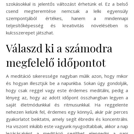
szokásokkal is jelentős változást érhetünk el. Ez a belső
csend megteremtése nemcsak a lelki egyensúly
szempontjából értékes, hanem a mindennapi
teljesítőképesség és kreativitás növelésében is
kulcsszerepet játszhat.
Válaszd ki a számodra
megfelelő időpontot
A meditáció sikeressége nagyban múlik azon, hogy mikor
és hogyan illesztjük be a napunkba. Sokan úgy gondolják,
hogy csak reggel vagy este érdemes meditálni, pedig a
lényeg az, hogy az adott időpont összhangban legyen a
saját életmódunkkal és ritmusunkkal. Ha reggelente
nehezen kelünk fel, érdemes egy könnyű, akár pár perces
gyakorlatot beiktatni, amely segít ébredni és koncentrálni.
Ha viszont inkább este vagyunk nyugodtabbak, akkor a nap
lezárásaként a meditáció segíthet elengedni a napi