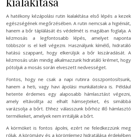
kialakítása
A hatékony kézápolási rutin kialakítása első lépés a kezek
egészségének megőrzésében. A rutin nemcsak a higiéniát,
hanem a bőr táplálását és védelmét is magában foglalja. A
kézmosás a legfontosabb lépés, amelyet naponta
többször is el kell végezni. Használjunk kímélő, hidratáló
hatású szappant, hogy elkerüljük a bőr kiszáradását. A
kézmosás után mindig alkalmazzunk hidratáló krémet, hogy
pótoljuk a mosás során elveszett nedvességet.
Fontos, hogy ne csak a napi rutinra összpontosítsunk,
hanem a heti, vagy havi ápolási munkálatokra is. Például
hetente érdemes egy alaposabb hámlasztást végezni,
amely eltávolítja az elhalt hámsejteket, és simábbá
varázsolja a bőrt. Ehhez válasszunk bőrhöz illő hámlasztó
termékeket, amelyek nem irritálják a bőrt.
A körmöket is fontos ápolni, ezért ne feledkezzünk meg
róluk. A körömágy és a körömlemez hidratálása érdekében