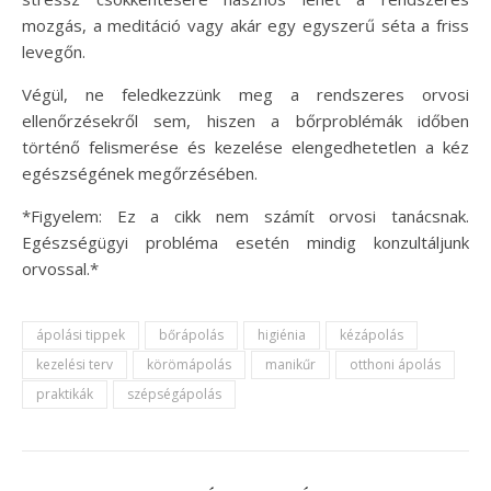
mozgás, a meditáció vagy akár egy egyszerű séta a friss
levegőn.
Végül, ne feledkezzünk meg a rendszeres orvosi
ellenőrzésekről sem, hiszen a bőrproblémák időben
történő felismerése és kezelése elengedhetetlen a kéz
egészségének megőrzésében.
*Figyelem: Ez a cikk nem számít orvosi tanácsnak.
Egészségügyi probléma esetén mindig konzultáljunk
orvossal.*
ápolási tippek
bőrápolás
higiénia
kézápolás
kezelési terv
körömápolás
manikűr
otthoni ápolás
praktikák
szépségápolás