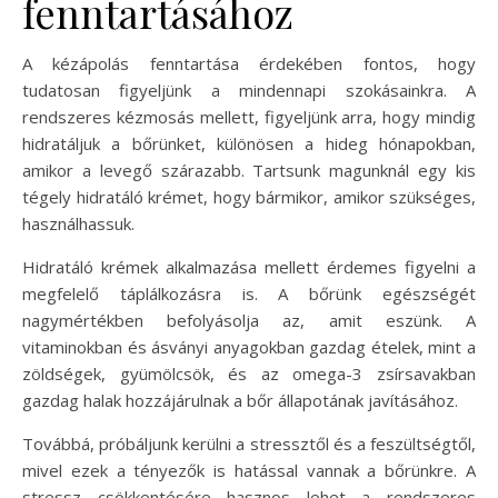
fenntartásához
A kézápolás fenntartása érdekében fontos, hogy
tudatosan figyeljünk a mindennapi szokásainkra. A
rendszeres kézmosás mellett, figyeljünk arra, hogy mindig
hidratáljuk a bőrünket, különösen a hideg hónapokban,
amikor a levegő szárazabb. Tartsunk magunknál egy kis
tégely hidratáló krémet, hogy bármikor, amikor szükséges,
használhassuk.
Hidratáló krémek alkalmazása mellett érdemes figyelni a
megfelelő táplálkozásra is. A bőrünk egészségét
nagymértékben befolyásolja az, amit eszünk. A
vitaminokban és ásványi anyagokban gazdag ételek, mint a
zöldségek, gyümölcsök, és az omega-3 zsírsavakban
gazdag halak hozzájárulnak a bőr állapotának javításához.
Továbbá, próbáljunk kerülni a stressztől és a feszültségtől,
mivel ezek a tényezők is hatással vannak a bőrünkre. A
stressz csökkentésére hasznos lehet a rendszeres