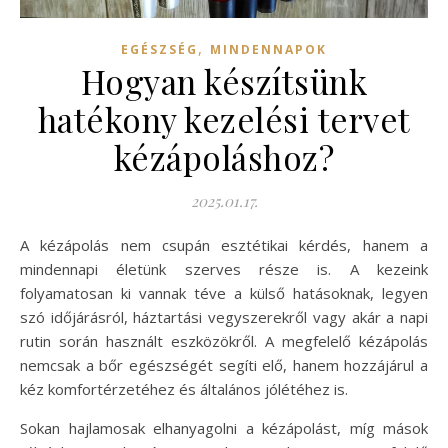
,
EGÉSZSÉG
MINDENNAPOK
Hogyan készítsünk
hatékony kezelési tervet
kézápoláshoz?
2025.01.17.
A kézápolás nem csupán esztétikai kérdés, hanem a
mindennapi életünk szerves része is. A kezeink
folyamatosan ki vannak téve a külső hatásoknak, legyen
szó időjárásról, háztartási vegyszerekről vagy akár a napi
rutin során használt eszközökről. A megfelelő kézápolás
nemcsak a bőr egészségét segíti elő, hanem hozzájárul a
kéz komfortérzetéhez és általános jólétéhez is.
Sokan hajlamosak elhanyagolni a kézápolást, míg mások