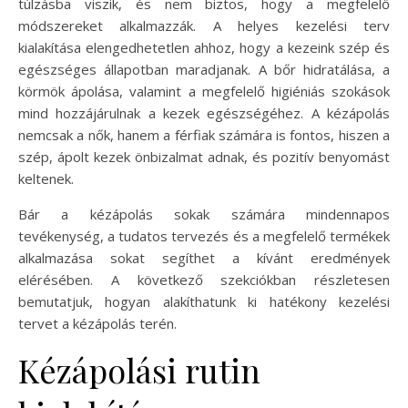
túlzásba viszik, és nem biztos, hogy a megfelelő
módszereket alkalmazzák. A helyes kezelési terv
kialakítása elengedhetetlen ahhoz, hogy a kezeink szép és
egészséges állapotban maradjanak. A bőr hidratálása, a
körmök ápolása, valamint a megfelelő higiéniás szokások
mind hozzájárulnak a kezek egészségéhez. A kézápolás
nemcsak a nők, hanem a férfiak számára is fontos, hiszen a
szép, ápolt kezek önbizalmat adnak, és pozitív benyomást
keltenek.
Bár a kézápolás sokak számára mindennapos
tevékenység, a tudatos tervezés és a megfelelő termékek
alkalmazása sokat segíthet a kívánt eredmények
elérésében. A következő szekciókban részletesen
bemutatjuk, hogyan alakíthatunk ki hatékony kezelési
tervet a kézápolás terén.
Kézápolási rutin