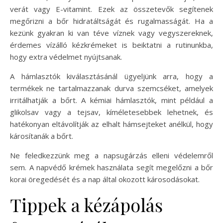
verát vagy E-vitamint. Ezek az összetevők segítenek
megőrizni a bőr hidratáltságát és rugalmasságát. Ha a
kezünk gyakran ki van téve víznek vagy vegyszereknek,
érdemes vízálló kézkrémeket is beiktatni a rutinunkba,
hogy extra védelmet nyújtsanak.
A hámlasztók kiválasztásánál ügyeljünk arra, hogy a
termékek ne tartalmazzanak durva szemcséket, amelyek
irritálhatják a bőrt. A kémiai hámlasztók, mint például a
glikolsav vagy a tejsav, kíméletesebbek lehetnek, és
hatékonyan eltávolítják az elhalt hámsejteket anélkül, hogy
károsítanák a bőrt.
Ne feledkezzünk meg a napsugárzás elleni védelemről
sem. A napvédő krémek használata segít megelőzni a bőr
korai öregedését és a nap által okozott károsodásokat.
Tippek a kézápolás