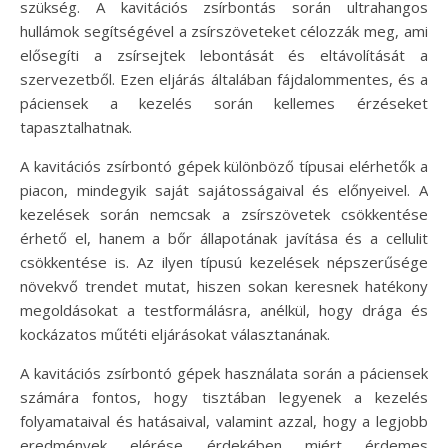
szükség. A kavitációs zsírbontás során ultrahangos
hullámok segítségével a zsírszöveteket célozzák meg, ami
elősegíti a zsírsejtek lebontását és eltávolítását a
szervezetből. Ezen eljárás általában fájdalommentes, és a
páciensek a kezelés során kellemes érzéseket
tapasztalhatnak.
A kavitációs zsírbontó gépek különböző típusai elérhetők a
piacon, mindegyik saját sajátosságaival és előnyeivel. A
kezelések során nemcsak a zsírszövetek csökkentése
érhető el, hanem a bőr állapotának javítása és a cellulit
csökkentése is. Az ilyen típusú kezelések népszerűsége
növekvő trendet mutat, hiszen sokan keresnek hatékony
megoldásokat a testformálásra, anélkül, hogy drága és
kockázatos műtéti eljárásokat választanának.
A kavitációs zsírbontó gépek használata során a páciensek
számára fontos, hogy tisztában legyenek a kezelés
folyamataival és hatásaival, valamint azzal, hogy a legjobb
eredmények elérése érdekében miért érdemes