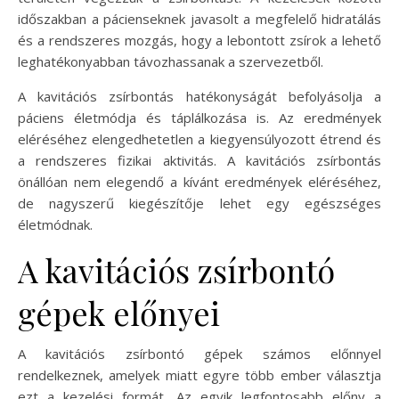
időszakban a pácienseknek javasolt a megfelelő hidratálás
és a rendszeres mozgás, hogy a lebontott zsírok a lehető
leghatékonyabban távozhassanak a szervezetből.
A kavitációs zsírbontás hatékonyságát befolyásolja a
páciens életmódja és táplálkozása is. Az eredmények
eléréséhez elengedhetetlen a kiegyensúlyozott étrend és
a rendszeres fizikai aktivitás. A kavitációs zsírbontás
önállóan nem elegendő a kívánt eredmények eléréséhez,
de nagyszerű kiegészítője lehet egy egészséges
életmódnak.
A kavitációs zsírbontó
gépek előnyei
A kavitációs zsírbontó gépek számos előnnyel
rendelkeznek, amelyek miatt egyre több ember választja
ezt a kezelési formát. Az egyik legfontosabb előny a