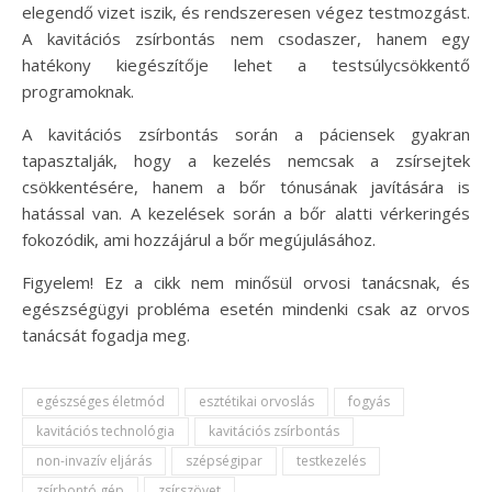
elegendő vizet iszik, és rendszeresen végez testmozgást.
A kavitációs zsírbontás nem csodaszer, hanem egy
hatékony kiegészítője lehet a testsúlycsökkentő
programoknak.
A kavitációs zsírbontás során a páciensek gyakran
tapasztalják, hogy a kezelés nemcsak a zsírsejtek
csökkentésére, hanem a bőr tónusának javítására is
hatással van. A kezelések során a bőr alatti vérkeringés
fokozódik, ami hozzájárul a bőr megújulásához.
Figyelem! Ez a cikk nem minősül orvosi tanácsnak, és
egészségügyi probléma esetén mindenki csak az orvos
tanácsát fogadja meg.
egészséges életmód
esztétikai orvoslás
fogyás
kavitációs technológia
kavitációs zsírbontás
non-invazív eljárás
szépségipar
testkezelés
zsírbontó gép
zsírszövet