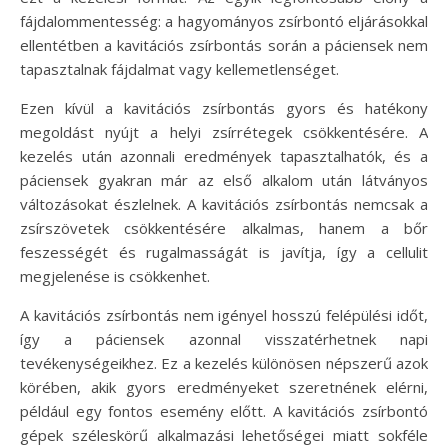
fájdalommentesség: a hagyományos zsírbontó eljárásokkal
ellentétben a kavitációs zsírbontás során a páciensek nem
tapasztalnak fájdalmat vagy kellemetlenséget.
Ezen kívül a kavitációs zsírbontás gyors és hatékony
megoldást nyújt a helyi zsírrétegek csökkentésére. A
kezelés után azonnali eredmények tapasztalhatók, és a
páciensek gyakran már az első alkalom után látványos
változásokat észlelnek. A kavitációs zsírbontás nemcsak a
zsírszövetek csökkentésére alkalmas, hanem a bőr
feszességét és rugalmasságát is javítja, így a cellulit
megjelenése is csökkenhet.
A kavitációs zsírbontás nem igényel hosszú felépülési időt,
így a páciensek azonnal visszatérhetnek napi
tevékenységeikhez. Ez a kezelés különösen népszerű azok
körében, akik gyors eredményeket szeretnének elérni,
például egy fontos esemény előtt. A kavitációs zsírbontó
gépek széleskörű alkalmazási lehetőségei miatt sokféle