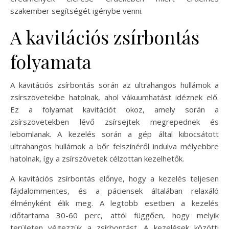
szakember segítségét igénybe venni.
A kavitációs zsírbontás
folyamata
A kavitációs zsírbontás során az ultrahangos hullámok a
zsírszövetekbe hatolnak, ahol vákuumhatást idéznek elő.
Ez a folyamat kavitációt okoz, amely során a
zsírszövetekben lévő zsírsejtek megrepednek és
lebomlanak. A kezelés során a gép által kibocsátott
ultrahangos hullámok a bőr felszínéről indulva mélyebbre
hatolnak, így a zsírszövetek célzottan kezelhetők.
A kavitációs zsírbontás előnye, hogy a kezelés teljesen
fájdalommentes, és a páciensek általában relaxáló
élményként élik meg. A legtöbb esetben a kezelés
időtartama 30-60 perc, attól függően, hogy melyik
területen végezzük a zsírbontást. A kezelések közötti