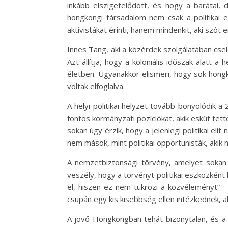
inkább elszigetelődött, és hogy a barátai, d
hongkongi társadalom nem csak a politikai 
aktivistákat érinti, hanem mindenkit, aki szót 
Innes Tang, aki a közérdek szolgálatában csel
Azt állítja, hogy a koloniális időszak alatt 
életben. Ugyanakkor elismeri, hogy sok hong
voltak elfoglalva.
A helyi politikai helyzet tovább bonyolódik 
fontos kormányzati pozíciókat, akik esküt tet
sokan úgy érzik, hogy a jelenlegi politikai el
nem mások, mint politikai opportunisták, akik 
A nemzetbiztonsági törvény, amelyet sokan f
veszély, hogy a törvényt politikai eszközként
el, hiszen ez nem tükrözi a közvéleményt” –
csupán egy kis kisebbség ellen intézkednek, a
A jövő Hongkongban tehát bizonytalan, és a p