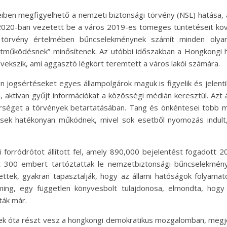
en megfigyelhető a nemzeti biztonsági törvény (NSL) hatása, am
 2020-ban vezetett be a város 2019-es tömeges tüntetéseit köv
 törvény értelmében bűncselekménynek számít minden olyan
yüttműködésnek” minősítenek. Az utóbbi időszakban a Hongkongi
vekszik, ami aggasztó légkört teremtett a város lakói számára.
n jogsértéseket egyes állampolgárok maguk is figyelik és jelent
a, aktívan gyűjt információkat a közösségi médián keresztül. Azt 
őrséget a törvények betartatásában. Tang és önkéntesei több 
tések hatékonyan működnek, mivel sok esetből nyomozás indul
forródrótot állított fel, amely 890,000 bejelentést fogadott
t 300 embert tartóztattak le nemzetbiztonsági bűncselekmén
tettek, gyakran tapasztalják, hogy az állami hatóságok folyamato
ing, egy független könyvesbolt tulajdonosa, elmondta, hogy g
ták már.
edek óta részt vesz a hongkongi demokratikus mozgalomban, megj