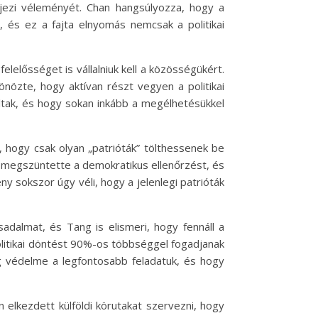
ifejezi véleményét. Chan hangsúlyozza, hogy a
 és ez a fajta elnyomás nemcsak a politikai
lelősséget is vállalniuk kell a közösségükért.
tönözte, hogy aktívan részt vegyen a politikai
ltak, és hogy sokan inkább a megélhetésükkel
, hogy csak olyan „patrióták” tölthessenek be
ag megszüntette a demokratikus ellenőrzést, és
ny sokszor úgy véli, hogy a jelenlegi patrióták
adalmat, és Tang is elismeri, hogy fennáll a
politikai döntést 90%-os többséggel fogadjanak
ág védelme a legfontosabb feladatuk, és hogy
 elkezdett külföldi körutakat szervezni, hogy