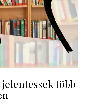
jelentessek több
en