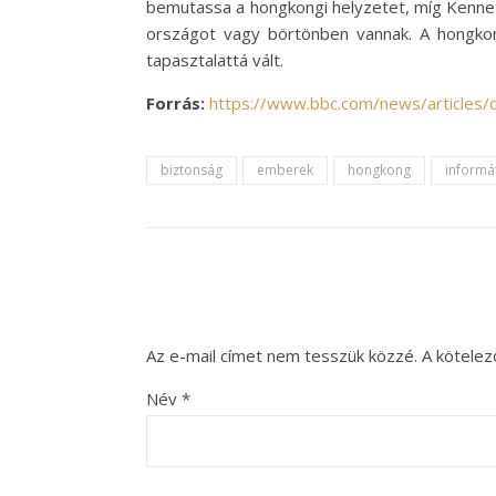
bemutassa a hongkongi helyzetet, míg Kenneth
országot vagy börtönben vannak. A hongko
tapasztalattá vált.
Forrás:
https://www.bbc.com/news/articles
biztonság
emberek
hongkong
informá
Az e-mail címet nem tesszük közzé.
A kötele
Név
*