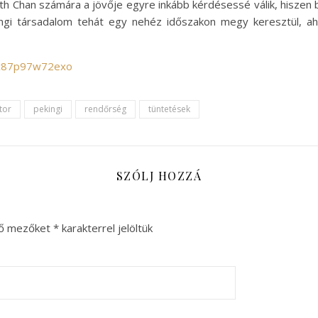
 Chan számára a jövője egyre inkább kérdésessé válik, hiszen ba
ngi társadalom tehát egy nehéz időszakon megy keresztül, ah
/c87p97w72exo
tor
pekingi
rendőrség
tüntetések
SZÓLJ HOZZÁ
ző mezőket
*
karakterrel jelöltük