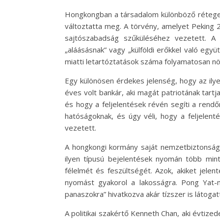
Hongkongban a társadalom különböző rétegeib
változtatta meg. A törvény, amelyet Peking
sajtószabadság szűküléséhez vezetett. A
„aláásásnak” vagy „külföldi erőkkel való eg
miatti letartóztatások száma folyamatosan nö
Egy különösen érdekes jelenség, hogy az ilye
éves volt bankár, aki magát patriotának tartj
és hogy a feljelentések révén segíti a rend
hatóságoknak, és úgy véli, hogy a feljelen
vezetett.
A hongkongi kormány saját nemzetbiztonsági 
ilyen típusú bejelentések nyomán több min
félelmét és feszültségét. Azok, akiket jelen
nyomást gyakorol a lakosságra. Pong Yat-m
panaszokra” hivatkozva akár tízszer is látogat
A politikai szakértő Kenneth Chan, aki évtiz