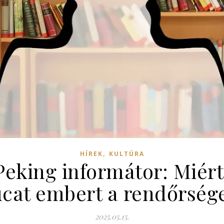
,
HÍREK
KULTÚRA
eking informátor: Miért 
ucat embert a rendőrség
2025.05.15.