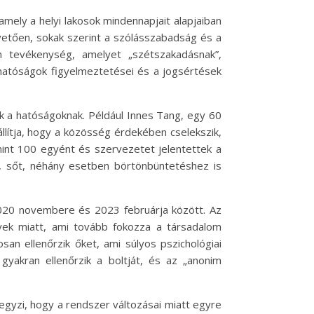
ely a helyi lakosok mindennapjait alapjaiban
etően, sokak szerint a szólásszabadság és a
 tevékenység, amelyet „szétszakadásnak”,
 hatóságok figyelmeztetései és a jogsértések
ik a hatóságoknak. Például Innes Tang, egy 60
állítja, hogy a közösség érdekében cselekszik,
mint 100 egyént és szervezetet jelentettek a
t, sőt, néhány esetben börtönbüntetéshez is
 2020 novembere és 2023 februárja között. Az
yek miatt, ami tovább fokozza a társadalom
san ellenőrzik őket, ami súlyos pszichológiai
yakran ellenőrzik a boltját, és az „anonim
egyzi, hogy a rendszer változásai miatt egyre