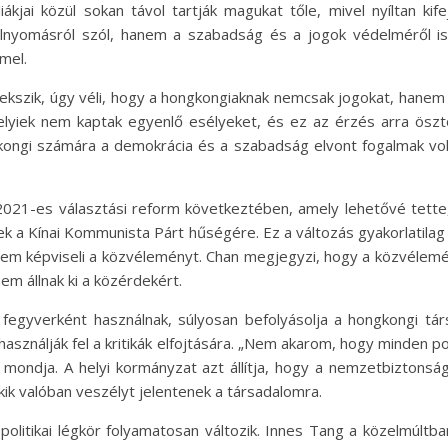
iákjai közül sokan távol tartják magukat tőle, mivel nyíltan k
elnyomásról szól, hanem a szabadság és a jogok védelméről is,
emel.
ekszik, úgy véli, hogy a hongkongiaknak nemcsak jogokat, hanem fe
a helyiek nem kaptak egyenlő esélyeket, és ez az érzés arra ösz
kongi számára a demokrácia és a szabadság elvont fogalmak vo
a 2021-es választási reform következtében, amely lehetővé tette
tek a Kínai Kommunista Párt hűségére. Ez a változás gyakorlatil
it nem képviseli a közvéleményt. Chan megjegyzi, hogy a közvélemé
nem állnak ki a közérdekért.
egyverként használnak, súlyosan befolyásolja a hongkongi társ
 használják fel a kritikák elfojtására. „Nem akarom, hogy minden 
 mondja. A helyi kormányzat azt állítja, hogy a nemzetbiztons
kik valóban veszélyt jelentenek a társadalomra.
olitikai légkör folyamatosan változik. Innes Tang a közelmúltban