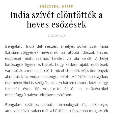
,
EGÉSZSÉG
HÍREK
India szívét elöntötték a
heves esőzések
2025.05.20.
Bengaluru, India déli részén, amelyet sokan csak India
Szilícium-völgyének neveznek, az utóbbi időszak heves
esőzései miatt számos terület víz alá került. A helyi
hatóságok figyelmeztettek, hogy kedden újabb esőzések
várhatóak a monszun előtt, mivel ciklonális képződmények
alakultak ki az Andaman-tenger felett. A hétfői nap tragikus
eseményekkel is szolgált, hiszen három ember, köztük egy
tizenkét éves fiú vesztette életét az esőzésekkel
összefüggő balesetek következtében.
Bengaluru számos globális technológiai cég székhelye,
amelyek közül sokan már a hétfői nap folyamán megkérték