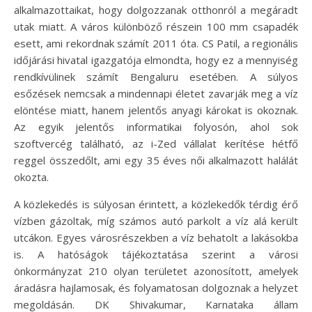
alkalmazottaikat, hogy dolgozzanak otthonról a megáradt
utak miatt. A város különböző részein 100 mm csapadék
esett, ami rekordnak számít 2011 óta. CS Patil, a regionális
időjárási hivatal igazgatója elmondta, hogy ez a mennyiség
rendkívülinek számít Bengaluru esetében. A súlyos
esőzések nemcsak a mindennapi életet zavarják meg a víz
elöntése miatt, hanem jelentős anyagi károkat is okoznak.
Az egyik jelentős informatikai folyosón, ahol sok
szoftvercég található, az i-Zed vállalat kerítése hétfő
reggel összedőlt, ami egy 35 éves női alkalmazott halálát
okozta.
A közlekedés is súlyosan érintett, a közlekedők térdig érő
vízben gázoltak, míg számos autó parkolt a víz alá került
utcákon. Egyes városrészekben a víz behatolt a lakásokba
is. A hatóságok tájékoztatása szerint a városi
önkormányzat 210 olyan területet azonosított, amelyek
áradásra hajlamosak, és folyamatosan dolgoznak a helyzet
megoldásán. DK Shivakumar, Karnataka állam