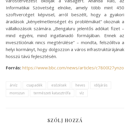
várostervezést okolják a válságért. Ananda Rao, az
Informatikai Szövetség elnöke, amely több mint 450
szoftvercéget képvisel, arról beszélt, hogy a gyakori
áradások „kényelmetlenséget és problémákat” okoznak a
vállalkozások számára. „Bengaluru jelentős adókat fizet –
mind egyéni, mind ingatlanadó formájában. Ennek az
invesztíciónak nincs megtérülése” – mondta, felszólítva a
helyi kormányt, hogy dolgozzon a város infrastruktúrájának
hosszú távú fejlesztésén.
Forrás:
https://www.bbc.com/news/articles/c7800l27ynzo
árvíz
csapadék
esőzések
heves
időjárás
monszun
természeti katasztrófa
víz
SZÓLJ HOZZÁ