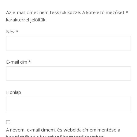
Az e-mail címet nem tesszük közzé.
A kötelező mezőket
*
karakterrel jelöltük
Név
*
E-mail cím
*
Honlap
A nevem, e-mail címem, és weboldalcímem mentése a
böngészőben a következő hozzászólásomhoz.