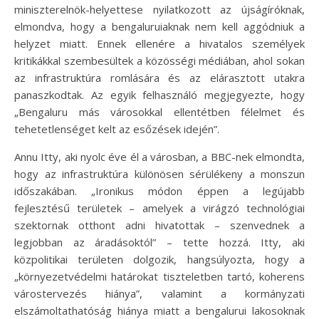
miniszterelnök-helyettese nyilatkozott az újságíróknak,
elmondva, hogy a bengaluruiaknak nem kell aggódniuk a
helyzet miatt. Ennek ellenére a hivatalos személyek
kritikákkal szembesültek a közösségi médiában, ahol sokan
az infrastruktúra romlására és az elárasztott utakra
panaszkodtak. Az egyik felhasználó megjegyezte, hogy
„Bengaluru más városokkal ellentétben félelmet és
tehetetlenséget kelt az esőzések idején”.
Annu Itty, aki nyolc éve él a városban, a BBC-nek elmondta,
hogy az infrastruktúra különösen sérülékeny a monszun
időszakában. „Ironikus módon éppen a legújabb
fejlesztésű területek – amelyek a virágzó technológiai
szektornak otthont adni hivatottak – szenvednek a
legjobban az áradásoktól” – tette hozzá. Itty, aki
közpolitikai területen dolgozik, hangsúlyozta, hogy a
„környezetvédelmi határokat tiszteletben tartó, koherens
várostervezés hiánya”, valamint a kormányzati
elszámoltathatóság hiánya miatt a bengalurui lakosoknak