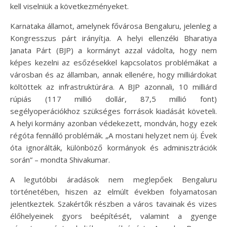
kell viselniük a következményeket.
Karnataka államot, amelynek fővárosa Bengaluru, jelenleg a
Kongresszus párt irányítja. A helyi ellenzéki Bharatiya
Janata Párt (BJP) a kormányt azzal vádolta, hogy nem
képes kezelni az esőzésekkel kapcsolatos problémákat a
városban és az államban, annak ellenére, hogy milliárdokat
költöttek az infrastruktúrára. A BJP azonnali, 10 milliárd
rúpiás (117 millió dollár, 87,5 millió font)
segélyoperációkhoz szükséges források kiadását követeli.
A helyi kormány azonban védekezett, mondván, hogy ezek
régóta fennálló problémák. „A mostani helyzet nem új. Évek
óta ignorálták, különböző kormányok és adminisztrációk
során” – mondta Shivakumar.
A legutóbbi áradások nem meglepőek Bengaluru
történetében, hiszen az elmúlt években folyamatosan
jelentkeztek. Szakértők részben a város tavainak és vizes
élőhelyeinek gyors beépítését, valamint a gyenge