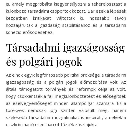
is, amely megpróbálta kiegyensúlyozni a teherelosztást a
különböző társadalmi csoportok között. Bár ezek a lépések
kezdetben kritikákat váltottak ki, hosszabb távon
hozzájárultak a gazdaság stabilitásához és a társadalmi
kohézió erősödéséhez.
Társadalmi igazságosság
és polgári jogok
Az elnök egyik legfontosabb politikai öröksége a társadalmi
igazságosság és a polgári jogok előmozdítása volt. Az
általa támogatott törvények és reformok célja az volt,
hogy csökkentsék a faji megkülönböztetést és elősegítsék
az esélyegyenlőséget minden állampolgár számára. Ez a
törekvés nemcsak jogi szinten valósult meg, hanem
szélesebb társadalmi mozgalmakat is inspirált, amelyek a
diszkrimináció elleni harcot tűzték zászlajukra.