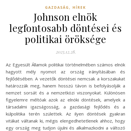
,
GAZDASÁG
HÍREK
Johnson elnök
legfontosabb döntései és
politikai öröksége
2025.12.28.
Az Egyesült Államok politikai történelmében számos elnök
hagyott mély nyomot az ország irányításában és
fejlődésében. A vezetők döntései nemcsak a korszakukat
határozzák meg, hanem hosszú távon is befolyásolják a
nemzet sorsát és a nemzetközi viszonyokat. Különösen
figyelemre méltóak azok az elnöki döntések, amelyek a
társadalmi igazságosság, a gazdasági fejlődés és a
külpolitika terén születtek. Az ilyen döntések gyakran
vitákat váltanak ki, mégis elengedhetetlenek ahhoz, hogy
egy ország meg tudjon újulni és alkalmazkodni a változó