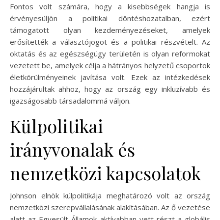
Fontos volt számára, hogy a kisebbségek hangja is
érvényesüljön a politikai döntéshozatalban, ezért
támogatott olyan kezdeményezéseket, amelyek
erősítették a választójogot és a politikai részvételt. Az
oktatás és az egészségügy területén is olyan reformokat
vezetett be, amelyek célja a hátrányos helyzetű csoportok
életkörülményeinek javítása volt. Ezek az intézkedések
hozzájárultak ahhoz, hogy az ország egy inkluzívabb és
igazságosabb társadalommá váljon.
Külpolitikai
irányvonalak és
nemzetközi kapcsolatok
Johnson elnök külpolitikája meghatározó volt az ország
nemzetközi szerepvállalásának alakításában. Az ő vezetése
alatt az Egyesült Államok aktívabban vett részt a globális