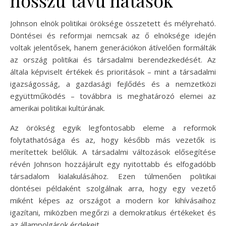
Johnson elnök politikai öröksége összetett és mélyreható.
Döntései és reformjai nemcsak az ő elnöksége idején
voltak jelentősek, hanem generációkon átívelően formálták
az ország politikai és társadalmi berendezkedését. Az
általa képviselt értékek és prioritások – mint a társadalmi
igazságosság, a gazdasági fejlődés és a nemzetközi
együttműködés – továbbra is meghatározó elemei az
amerikai politikai kultúrának.
Az örökség egyik legfontosabb eleme a reformok
folytathatósága és az, hogy később más vezetők is
merítettek belőlük. A társadalmi változások elősegítése
révén Johnson hozzájárult egy nyitottabb és elfogadóbb
társadalom kialakulásához. Ezen túlmenően politikai
döntései példaként szolgálnak arra, hogy egy vezető
miként képes az országot a modern kor kihívásaihoz
igazítani, miközben megőrzi a demokratikus értékeket és
az állampolgárok érdekeit.