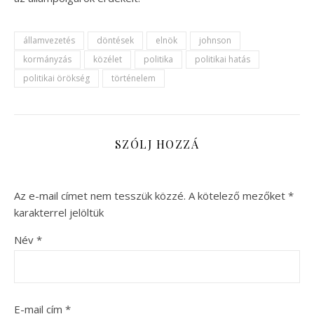
államvezetés
döntések
elnök
johnson
kormányzás
közélet
politika
politikai hatás
politikai örökség
történelem
SZÓLJ HOZZÁ
Az e-mail címet nem tesszük közzé.
A kötelező mezőket
*
karakterrel jelöltük
Név
*
E-mail cím
*