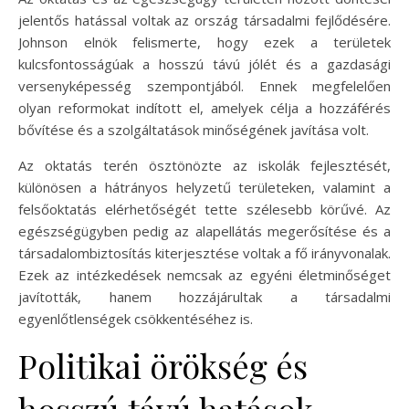
jelentős hatással voltak az ország társadalmi fejlődésére.
Johnson elnök felismerte, hogy ezek a területek
kulcsfontosságúak a hosszú távú jólét és a gazdasági
versenyképesség szempontjából. Ennek megfelelően
olyan reformokat indított el, amelyek célja a hozzáférés
bővítése és a szolgáltatások minőségének javítása volt.
Az oktatás terén ösztönözte az iskolák fejlesztését,
különösen a hátrányos helyzetű területeken, valamint a
felsőoktatás elérhetőségét tette szélesebb körűvé. Az
egészségügyben pedig az alapellátás megerősítése és a
társadalombiztosítás kiterjesztése voltak a fő irányvonalak.
Ezek az intézkedések nemcsak az egyéni életminőséget
javították, hanem hozzájárultak a társadalmi
egyenlőtlenségek csökkentéséhez is.
Politikai örökség és
hosszú távú hatások