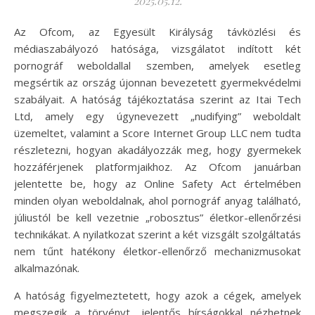
2025.05.12.
Az Ofcom, az Egyesült Királyság távközlési és
médiaszabályozó hatósága, vizsgálatot indított két
pornográf weboldallal szemben, amelyek esetleg
megsértik az ország újonnan bevezetett gyermekvédelmi
szabályait. A hatóság tájékoztatása szerint az Itai Tech
Ltd, amely egy úgynevezett „nudifying” weboldalt
üzemeltet, valamint a Score Internet Group LLC nem tudta
részletezni, hogyan akadályozzák meg, hogy gyermekek
hozzáférjenek platformjaikhoz. Az Ofcom januárban
jelentette be, hogy az Online Safety Act értelmében
minden olyan weboldalnak, ahol pornográf anyag található,
júliustól be kell vezetnie „robosztus” életkor-ellenőrzési
technikákat. A nyilatkozat szerint a két vizsgált szolgáltatás
nem tűnt hatékony életkor-ellenőrző mechanizmusokat
alkalmazónak.
A hatóság figyelmeztetett, hogy azok a cégek, amelyek
megszegik a törvényt, jelentős bírságokkal nézhetnek