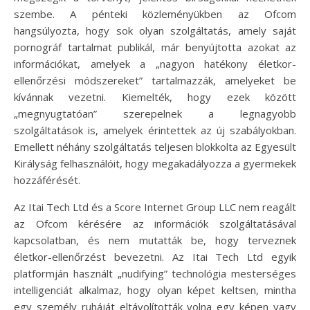
szembe. A pénteki közleményükben az Ofcom
hangsúlyozta, hogy sok olyan szolgáltatás, amely saját
pornográf tartalmat publikál, már benyújtotta azokat az
információkat, amelyek a „nagyon hatékony életkor-
ellenőrzési módszereket” tartalmazzák, amelyeket be
kívánnak vezetni. Kiemelték, hogy ezek között
„megnyugtatóan” szerepelnek a legnagyobb
szolgáltatások is, amelyek érintettek az új szabályokban.
Emellett néhány szolgáltatás teljesen blokkolta az Egyesült
Királyság felhasználóit, hogy megakadályozza a gyermekek
hozzáférését.
Az Itai Tech Ltd és a Score Internet Group LLC nem reagált
az Ofcom kérésére az információk szolgáltatásával
kapcsolatban, és nem mutatták be, hogy terveznek
életkor-ellenőrzést bevezetni. Az Itai Tech Ltd egyik
platformján használt „nudifying” technológia mesterséges
intelligenciát alkalmaz, hogy olyan képet keltsen, mintha
egy személy ruháját eltávolították volna egy képen vagy