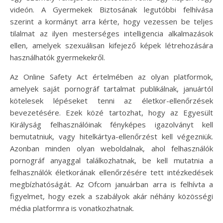
videón. A Gyermekek Biztosának legutóbbi felhívása
szerint a kormányt arra kérte, hogy vezessen be teljes
tilalmat az ilyen mesterséges intelligencia alkalmazások
ellen, amelyek szexuálisan kifejező képek létrehozására
használhatók gyermekekről.
Az Online Safety Act értelmében az olyan platformok,
amelyek saját pornográf tartalmat publikálnak, januártól
kötelesek lépéseket tenni az életkor-ellenőrzések
bevezetésére. Ezek közé tartozhat, hogy az Egyesült
Királyság felhasználóinak fényképes igazolványt kell
bemutatniuk, vagy hitelkártya-ellenőrzést kell végezniük.
Azonban minden olyan weboldalnak, ahol felhasználók
pornográf anyaggal találkozhatnak, be kell mutatnia a
felhasználók életkorának ellenőrzésére tett intézkedések
megbízhatóságát. Az Ofcom januárban arra is felhívta a
figyelmet, hogy ezek a szabályok akár néhány közösségi
média platformra is vonatkozhatnak.