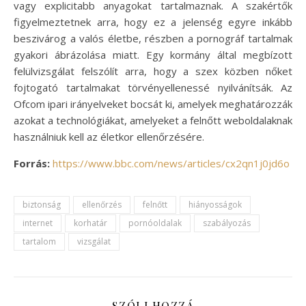
vagy explicitabb anyagokat tartalmaznak. A szakértők
figyelmeztetnek arra, hogy ez a jelenség egyre inkább
beszivárog a valós életbe, részben a pornográf tartalmak
gyakori ábrázolása miatt. Egy kormány által megbízott
felülvizsgálat felszólít arra, hogy a szex közben nőket
fojtogató tartalmakat törvényellenessé nyilvánítsák. Az
Ofcom ipari irányelveket bocsát ki, amelyek meghatározzák
azokat a technológiákat, amelyeket a felnőtt weboldalaknak
használniuk kell az életkor ellenőrzésére.
Forrás:
https://www.bbc.com/news/articles/cx2qn1j0jd6o
biztonság
ellenőrzés
felnőtt
hiányosságok
internet
korhatár
pornóoldalak
szabályozás
tartalom
vizsgálat
SZÓLJ HOZZÁ