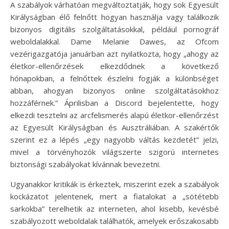
A szabályok várhatóan megváltoztatják, hogy sok Egyesült
Királyságban élő felnőtt hogyan használja vagy találkozik
bizonyos digitális szolgáltatásokkal, például pornográf
weboldalakkal. Dame Melanie Dawes, az Ofcom
vezérigazgatója januárban azt nyilatkozta, hogy „ahogy az
életkor-ellenőrzések elkezdődnek a következő
hónapokban, a felnőttek észlelni fogják a különbséget
abban, ahogyan bizonyos online szolgáltatásokhoz
hozzáférnek.” Áprilisban a Discord bejelentette, hogy
elkezdi tesztelni az arcfelismerés alapú életkor-ellenőrzést
az Egyesült Királyságban és Ausztráliában. A szakértők
szerint ez a lépés „egy nagyobb váltás kezdetét” jelzi,
mivel a törvényhozók világszerte szigorú internetes
biztonsági szabályokat kívánnak bevezetni.
Ugyanakkor kritikák is érkeztek, miszerint ezek a szabályok
kockázatot jelentenek, mert a fiatalokat a „sötétebb
sarkokba” terelhetik az interneten, ahol kisebb, kevésbé
szabályozott weboldalak találhatók, amelyek erőszakosabb