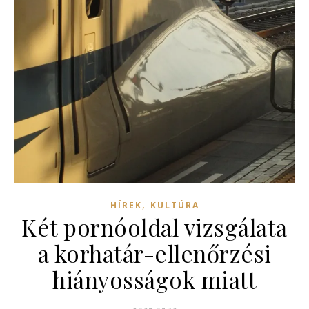
,
HÍREK
KULTÚRA
Két pornóoldal vizsgálata
a korhatár-ellenőrzési
hiányosságok miatt