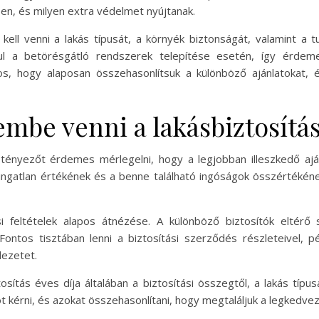
en, és milyen extra védelmet nyújtanak.
 kell venni a lakás típusát, a környék biztonságát, valamint a t
ul a betörésgátló rendszerek telepítése esetén, így érdeme
os, hogy alaposan összehasonlítsuk a különböző ajánlatokat, 
embe venni a lakásbiztosít
ényezőt érdemes mérlegelni, hogy a legjobban illeszkedő aján
 ingatlan értékének és a benne található ingóságok összérték
 feltételek alapos átnézése. A különböző biztosítók eltérő s
Fontos tisztában lenni a biztosítási szerződés részleteivel, p
dezetet.
sítás éves díja általában a biztosítási összegtől, a lakás típu
t kérni, és azokat összehasonlítani, hogy megtaláljuk a legkedve