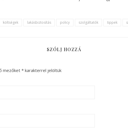
költségek
lakásbiztosítás
policy
szolgáltatók
tippek
ü
SZÓLJ HOZZÁ
ző mezőket
*
karakterrel jelöltük