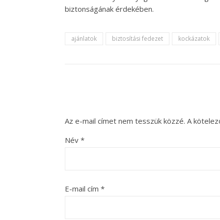
biztonságának érdekében.
ajánlatok
biztosítási fedezet
kockázatok
Az e-mail címet nem tesszük közzé.
A kötele
Név
*
E-mail cím
*