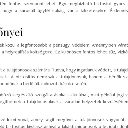
intén fontos szempont lehet. Egy megbízható biztosító gyors
 hogy a károsult ügyfél sokáig vár a kifizetésekre. Érdemes
lőnyei
yek közül a legfontosabb a pénzügyi védelem. Amennyiben vára
 a helyreállítás költségeire. Ez különösen fontos lehet tűz, vízk
sít a tulajdonosok számára. Tudva, hogy ingatlanuk védett, a tu
iatt. A biztosítás nemcsak a tulajdonosok, hanem a bérlők sz
beadónak a bérlő által okozott károk esetén.
böző kiegészítő szolgáltatásokat is kínálhat, mint például jogi
egíthetnek a tulajdonosoknak a váratlan helyzetek kezelésében
védelmi vonal, amely segít megóvni a tulajdonosok vagyonát, 
lő biztosítás kiválasztásával a lakástulajdonosok a legjobb dö