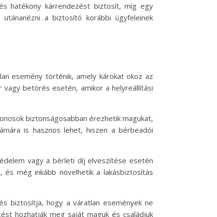
 és hatékony kárrendezést biztosít, míg egy
 utánanézni a biztosító korábbi ügyfeleinek
tlan esemény történik, amely károkat okoz az
ár vagy betörés esetén, amikor a helyreállítási
lajdonosok biztonságosabban érezhetik magukat,
ámára is hasznos lehet, hiszen a bérbeadói
 védelem vagy a bérleti díj elveszítése esetén
, és még inkább növelhetik a lakásbiztosítás
és biztosítja, hogy a váratlan események ne
ntést hozhatják meg saját maguk és családjuk