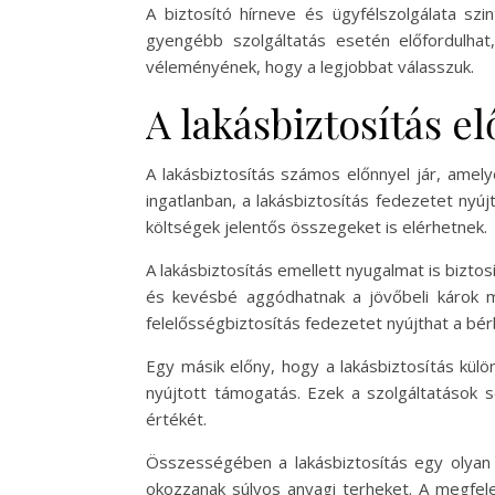
A biztosító hírneve és ügyfélszolgálata sz
gyengébb szolgáltatás esetén előfordulhat,
véleményének, hogy a legjobbat válasszuk.
A lakásbiztosítás e
A lakásbiztosítás számos előnnyel jár, amel
ingatlanban, a lakásbiztosítás fedezetet nyújt
költségek jelentős összegeket is elérhetnek.
A lakásbiztosítás emellett nyugalmat is bizto
és kevésbé aggódhatnak a jövőbeli károk m
felelősségbiztosítás fedezetet nyújthat a bér
Egy másik előny, hogy a lakásbiztosítás külön
nyújtott támogatás. Ezek a szolgáltatások s
értékét.
Összességében a lakásbiztosítás egy olyan 
okozzanak súlyos anyagi terheket. A megfele