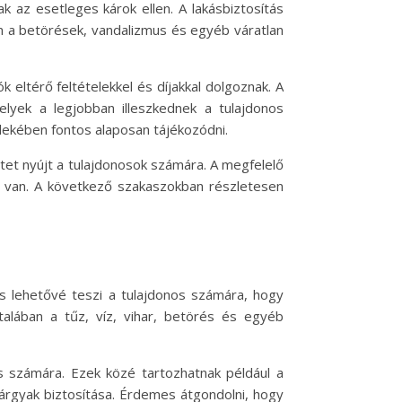
 az esetleges károk ellen. A lakásbiztosítás
em a betörések, vandalizmus és egyéb váratlan
eltérő feltételekkel és díjakkal dolgoznak. A
elyek a legjobban illeszkednek a tulajdonos
rdekében fontos alaposan tájékozódni.
tet nyújt a tulajdonosok számára. A megfelelő
n van. A következő szakaszokban részletesen
ítás lehetővé teszi a tulajdonos számára, hogy
talában a tűz, víz, vihar, betörés és egyéb
os számára. Ezek közé tartozhatnak például a
tárgyak biztosítása. Érdemes átgondolni, hogy