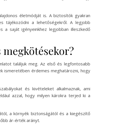
ulajdonos életmódját is. A biztosítók gyakran
s tájékozódni a lehetőségekről. A legjobb
és a saját igényeinkhez legjobban illeszkedő
ás megkötésekor?
latot találjuk meg. Az első és legfontosabb
ének ismeretében érdemes meghatározni, hogy
zabályokat és kivételeket alkalmaznak, ami
éldául azzal, hogy milyen károkra terjed ki a
sától, a környék biztonságától és a kiegészítő
zőbb ár-érték arányt.