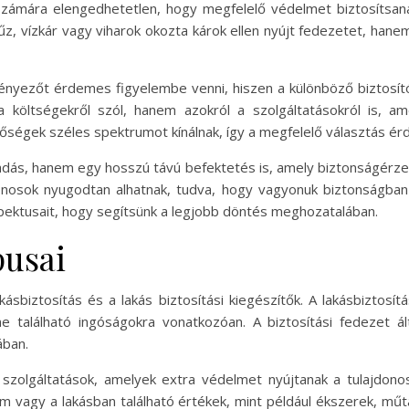
számára elengedhetetlen, hogy megfelelő védelmet biztosítsanak
űz, vízkár vagy viharok okozta károk ellen nyújt fedezetet, han
yezőt érdemes figyelembe venni, hiszen a különböző biztosítók 
a költségekről szól, hanem azokról a szolgáltatásokról is, am
etőségek széles spektrumot kínálnak, így a megfelelő választás é
adás, hanem egy hosszú távú befektetés is, amely biztonságérze
jdonosok nyugodtan alhatnak, tudva, hogy vagyonuk biztonságba
pektusait, hogy segítsünk a legjobb döntés meghozatalában.
pusai
lakásbiztosítás és a lakás biztosítási kiegészítők. A lakásbiztos
 található ingóságokra vonatkozóan. A biztosítási fedezet ál
ában.
bi szolgáltatások, amelyek extra védelmet nyújtanak a tulajdon
em vagy a lakásban található értékek, mint például ékszerek, mű