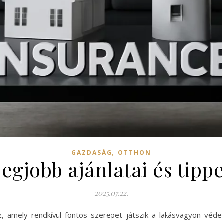
,
GAZDASÁG
OTTHON
legjobb ajánlatai és tipp
2025.07.22.
z, amely rendkívül fontos szerepet játszik a lakásvagyon véd