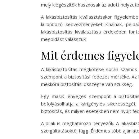
mely kiegészítők hasznosak az adott helyzetb
A lakásbiztosítás kiválasztásakor figyelembe
különböző kedvezményeket kínálnak, példá
lakásbiztosítás kiválasztása érdekében font
megoldást válasszuk.
Mit érdemes figyel
A lakásbiztosítás megkötése során számos t
szempont a biztosítási fedezet mértéke. Az
mekkora biztosítási összegre van szükség.
Egy másik lényeges szempont a biztosítási
befolyásolhatja a kárigénylés sikerességét. 
biztosítás, és milyen esetekben nem nyújt fe
A díjak is meghatározó tényezők. A lakásbizto
szolgáltatásoktól függ. Érdemes több ajánlato