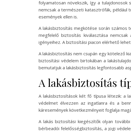
folyamatosan növekszik, így a tulajdonosok 
nemcsak a természeti katasztrófák, például t
események ellen is.
A lakásbiztosítás megkötése során számos tén
megfelelő biztosítás kiválasztása nemcsak 
igényeihez. A biztosítási piacon elérhető leh
A lakásbiztosítás nem csupán egy kötelező ki
biztosítási védelem birtokában a lakástula
bemutatjuk a lakásbiztosítás legfontosabb as
A lakásbiztosítás tí
A lakásbiztosítások két fő típusa létezik: a 
védelmet élvezzen az ingatlanra és a benne
káresemények következményeit foglalja mag
A lakás biztosítási kiegészítők olyan továb
bérbeadói felelősségbiztosítás, a jogi védel