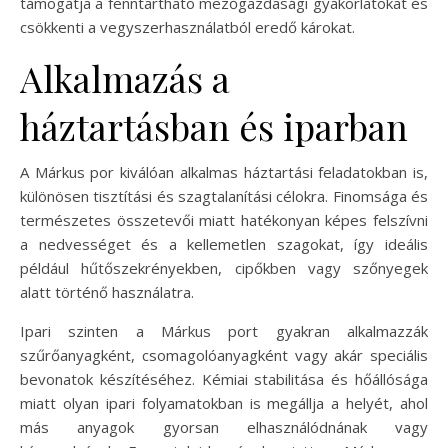
támogatja a fenntartható mezőgazdasági gyakorlatokat és
csökkenti a vegyszerhasználatból eredő károkat.
Alkalmazás a
háztartásban és iparban
A Márkus por kiválóan alkalmas háztartási feladatokban is,
különösen tisztítási és szagtalanítási célokra. Finomsága és
természetes összetevői miatt hatékonyan képes felszívni
a nedvességet és a kellemetlen szagokat, így ideális
például hűtőszekrényekben, cipőkben vagy szőnyegek
alatt történő használatra.
Ipari szinten a Márkus port gyakran alkalmazzák
szűrőanyagként, csomagolóanyagként vagy akár speciális
bevonatok készítéséhez. Kémiai stabilitása és hőállósága
miatt olyan ipari folyamatokban is megállja a helyét, ahol
más anyagok gyorsan elhasználódnának vagy