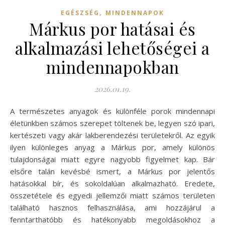
,
EGÉSZSÉG
MINDENNAPOK
Márkus por hatásai és
alkalmazási lehetőségei a
mindennapokban
2026.01.19.
A természetes anyagok és különféle porok mindennapi
életünkben számos szerepet töltenek be, legyen szó ipari,
kertészeti vagy akár lakberendezési területekről. Az egyik
ilyen különleges anyag a Márkus por, amely különös
tulajdonságai miatt egyre nagyobb figyelmet kap. Bár
elsőre talán kevésbé ismert, a Márkus por jelentős
hatásokkal bír, és sokoldalúan alkalmazható. Eredete,
összetétele és egyedi jellemzői miatt számos területen
található hasznos felhasználása, ami hozzájárul a
fenntarthatóbb és hatékonyabb megoldásokhoz a