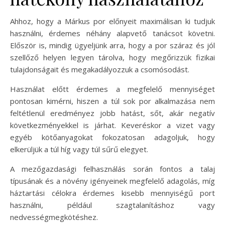
Ahhoz, hogy a Márkus por előnyeit maximálisan ki tudjuk
használni, érdemes néhány alapvető tanácsot követni.
Először is, mindig ügyeljünk arra, hogy a por száraz és jól
szellőző helyen legyen tárolva, hogy megőrizzük fizikai
tulajdonságait és megakadályozzuk a csomósodást.
Használat előtt érdemes a megfelelő mennyiséget
pontosan kimérni, hiszen a túl sok por alkalmazása nem
feltétlenül eredményez jobb hatást, sőt, akár negatív
következményekkel is járhat. Keveréskor a vizet vagy
egyéb kötőanyagokat fokozatosan adagoljuk, hogy
elkerüljük a túl híg vagy túl sűrű elegyet.
A mezőgazdasági felhasználás során fontos a talaj
típusának és a növény igényeinek megfelelő adagolás, míg
háztartási célokra érdemes kisebb mennyiségű port
használni, például szagtalanításhoz vagy
nedvességmegkötéshez.