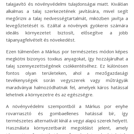
talajjavító és növényvédelmi tulajdonságai miatt. Kiválóan
alkalmas a talaj szerkezetének javítására, mivel segít
megőrizni a talaj nedvességtartalmát, miközben javítja a
levegőztetését is. Ezáltal a növények gyökerei számára
ideális környezetet biztosít, elősegítve a jobb
tápanyagfelvételt és növekedést.
Ezen túlmenően a Márkus por természetes módon képes
megkötni bizonyos toxikus anyagokat, így hozzájárulhat a
talaj szennyezettségének csökkentéséhez. Ez különösen
fontos olyan területeken, ahol a mezőgazdasági
tevékenységek során vegyszerek vagy műtrágyák
maradványai halmozódhatnak fel, amelyek káros hatással
lehetnek a környezetre és az egészségre.
A növényvédelmi szempontból a Márkus por enyhe
rovarriasztó és gombaellenes hatással bír, így
természetes alternatívát kínál a vegyi alapú szerek helyett.
Használata környezetbarát megoldást jelent, amely