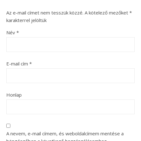
Az e-mail címet nem tesszük közzé.
A kötelező mezőket
*
karakterrel jelöltük
Név
*
E-mail cím
*
Honlap
A nevem, e-mail címem, és weboldalcímem mentése a
böngészőben a következő hozzászólásomhoz.