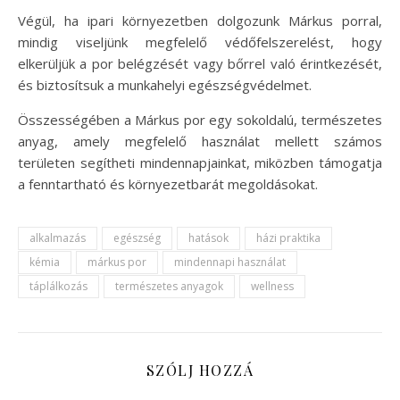
Végül, ha ipari környezetben dolgozunk Márkus porral,
mindig viseljünk megfelelő védőfelszerelést, hogy
elkerüljük a por belégzését vagy bőrrel való érintkezését,
és biztosítsuk a munkahelyi egészségvédelmet.
Összességében a Márkus por egy sokoldalú, természetes
anyag, amely megfelelő használat mellett számos
területen segítheti mindennapjainkat, miközben támogatja
a fenntartható és környezetbarát megoldásokat.
alkalmazás
egészség
hatások
házi praktika
kémia
márkus por
mindennapi használat
táplálkozás
természetes anyagok
wellness
SZÓLJ HOZZÁ