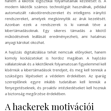
hanem a kikötők logisztikai folyamatainak kezelését is. A
modern kikötők számos technológiát használnak, például
automatizált rakodórendszereket és intelligens irányító
rendszereket, amelyek megkönnyítik az áruk kezelését.
Azonban ezek a rendszerek is ki vannak téve a
kibertámadásoknak. Egy sikeres támadás a kikötő
működésének leállását eredményezheti, ami hatalmas
anyagi károkat okozhat.
A hajózás digitalizálása tehát nemcsak előnyöket, hanem
komoly kockázatokat is hordoz magában. A hajózási
vállalatoknak és a kikötőknek folyamatosan figyelemmel kell
kísérniük a kibertámadások trendjeit, és meg kell tenniük a
szükséges lépéseket a védelem érdekében. Az iparág
szereplőinek egyre inkább tudatában kell lenniük a
fenyegetéseknek, és proaktív intézkedéseket kell hozniuk
a biztonság megőrzése érdekében.
A hackerek motivációi