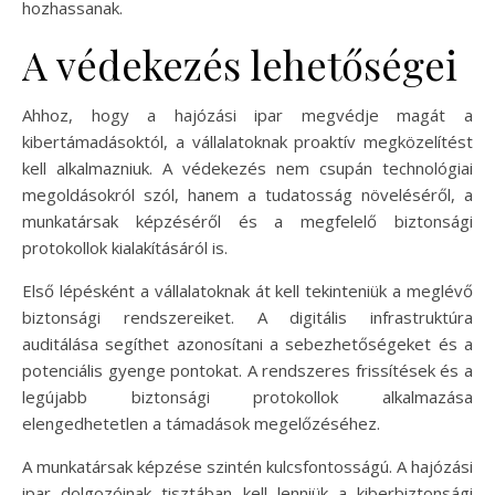
hozhassanak.
A védekezés lehetőségei
Ahhoz, hogy a hajózási ipar megvédje magát a
kibertámadásoktól, a vállalatoknak proaktív megközelítést
kell alkalmazniuk. A védekezés nem csupán technológiai
megoldásokról szól, hanem a tudatosság növeléséről, a
munkatársak képzéséről és a megfelelő biztonsági
protokollok kialakításáról is.
Első lépésként a vállalatoknak át kell tekinteniük a meglévő
biztonsági rendszereiket. A digitális infrastruktúra
auditálása segíthet azonosítani a sebezhetőségeket és a
potenciális gyenge pontokat. A rendszeres frissítések és a
legújabb biztonsági protokollok alkalmazása
elengedhetetlen a támadások megelőzéséhez.
A munkatársak képzése szintén kulcsfontosságú. A hajózási
ipar dolgozóinak tisztában kell lenniük a kiberbiztonsági