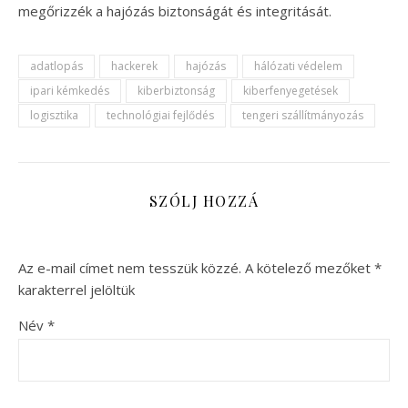
megőrizzék a hajózás biztonságát és integritását.
adatlopás
hackerek
hajózás
hálózati védelem
ipari kémkedés
kiberbiztonság
kiberfenyegetések
logisztika
technológiai fejlődés
tengeri szállítmányozás
SZÓLJ HOZZÁ
Az e-mail címet nem tesszük közzé.
A kötelező mezőket
*
karakterrel jelöltük
Név
*