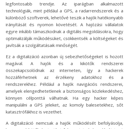
legfontosabb trendje. Az iparágban alkalmazott
technológiák, mint például a GPS, a radarrendszerek és a
különböző szoftverek, lehetővé teszik a hajók hatékonyabb
irányítását és nyomon követését. A hajózási vállalatok
egyre inkább támaszkodnak a digitális megoldásokra, hogy
optimalizálják működésüket, csökkentsék a költségeket és
javítsák a szolgáltatásaik minőségét.
Ez a digitalizáció azonban új sebezhetőségeket is hozott
magával. A hajók és a kikötők rendszerei
összekapcsolódnak az interneten, így a hackerek
hozzáférhetnek az érzékeny adatokhoz és a
rendszerekhez. Például a hajók navigációs rendszerei,
amelyek elengedhetetlenek a biztonságos közlekedéshez,
könnyen célponttá válhatnak. Ha egy hacker képes
manipulálni a GPS jeleket, az komoly balesetekhez, sőt
katasztrófákhoz is vezethet.
A digitalizáció nemcsak a hajók működését befolyásolja,