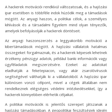
A hackerek motivációi rendkívül változatosak, és a hajózási
ipar esetében is többféle indok húzódik meg a támadások
mögött. Az anyagi haszon, a politikai célok, a személyes
kihívások és a társadalmi figyelem mind olyan tényezők,
amelyek befolyásolják a hackerek döntéseit.
Az anyagi haszonszerzés a leggyakoribb motiváció a
kibertámadások mögött. A hajózási vállalatok hatalmas
összegeket forgalmaznak, és a hackerek képesek lehetnek
érzékeny pénzügyi adatok, például banki információk vagy
ügyféladatok megszerzésére. Ezeket az adatokat
eladhatják a feketepiacon, vagy akár zsarolóvírusok
segítségével válthatják ki a vállalatokból. A hajózási ipar
különösen vonzó célpont, mivel a cégek általában nem
rendelkeznek elégséges védelmi intézkedésekkel, így a
hackerek könnyebben elérhetik céljaikat.
A politikai motivációk is jelentős szerepet játszanak a
hajózási támadásokban. A geopolitikai feszültségek idején