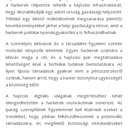
a hackerek célponttá tehetik a hajózási infrastruktúrát,
hogy destabilizálják egy adott ország gazdasági helyzetét.
Például egy kikötő működésének megzavarása jelentős
következményekkel járhat a helyi gazdaságra nézve, amit a
hackerek politikai nyomásgyakorlásra is felhasználhatnak.
A személyes kihívások és a társadalmi figyelem szintén
motiváló tényezők lehetnek. Egyes hackerek számára a
kihívás maga a cél, és a hajózási ipar megtámadása
lehetőséget kínál a technikai tudásuk bemutatására. Az
ilyen típusú támadások gyakran nem a pénzszerzésről
szólnak, hanem arról, hogy a hacker bizonyítsa ügyességét
a közönség előtt.
A hajózás digitális világának megértéséhez tehát
elengedhetetlen a hackerek motivációinak ismerete. Az
iparág szereplőinek figyelemmel kell kísérniük ezeket a
trendeket, hogy jobban felkészülhessenek a potenciális
támadásokra, és megfelelő biztonsági intézkedéseket