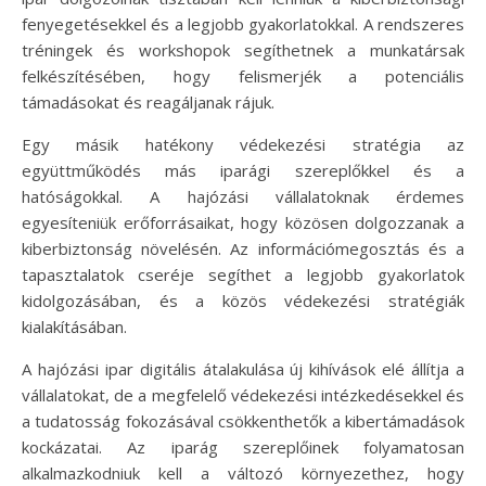
fenyegetésekkel és a legjobb gyakorlatokkal. A rendszeres
tréningek és workshopok segíthetnek a munkatársak
felkészítésében, hogy felismerjék a potenciális
támadásokat és reagáljanak rájuk.
Egy másik hatékony védekezési stratégia az
együttműködés más iparági szereplőkkel és a
hatóságokkal. A hajózási vállalatoknak érdemes
egyesíteniük erőforrásaikat, hogy közösen dolgozzanak a
kiberbiztonság növelésén. Az információmegosztás és a
tapasztalatok cseréje segíthet a legjobb gyakorlatok
kidolgozásában, és a közös védekezési stratégiák
kialakításában.
A hajózási ipar digitális átalakulása új kihívások elé állítja a
vállalatokat, de a megfelelő védekezési intézkedésekkel és
a tudatosság fokozásával csökkenthetők a kibertámadások
kockázatai. Az iparág szereplőinek folyamatosan
alkalmazkodniuk kell a változó környezethez, hogy