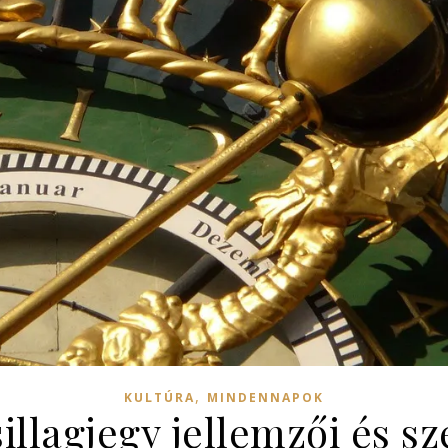
,
KULTÚRA
MINDENNAPOK
llagjegy jellemzői és s