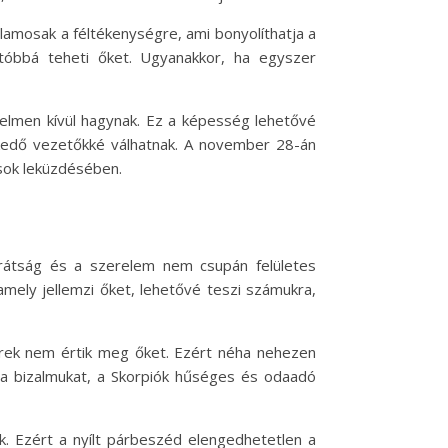
amosak a féltékenységre, ami bonyolíthatja a
rtóbbá teheti őket. Ugyanakkor, ha egyszer
yelmen kívül hagynak. Ez a képesség lehetővé
lkedő vezetőkké válhatnak. A november 28-án
ások leküzdésében.
barátság és a szerelem nem csupán felületes
mely jellemzi őket, lehetővé teszi számukra,
berek nem értik meg őket. Ezért néha nehezen
i a bizalmukat, a Skorpiók hűséges és odaadó
. Ezért a nyílt párbeszéd elengedhetetlen a