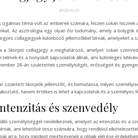
2025.03.17.
 is izgalmas téma volt az emberek számára, hiszen sokan hisznek 
nkat. Az asztrológia egy olyan ősi tudomány, amely a bolygók é
egyes csillagjegyek különböző jellemzőkkel bírnak, amelyeket a 
a Skorpió csillagjegy a meghatározó, amelyet sokan szenvedé
elmek és a bonyolult kapcsolatok állnak, ami különleges kihívások
vember 28-án születettek személyiségét, erősségeit és gyenge
án született Skorpiók jellemzőit, és bemutassa, milyen személyis
koztató, hanem értékes is lehet a kapcsolatok és a személyes fe
Intenzitás és szenvedély
lló személyiséggel rendelkeznek, amelyet az intenzitás és a sze
rnak, ami lehetővé teszi számukra, hogy rendkívül elkötelezette
sak arra, hogy mindent megtegyenek a céljaik elérése érdekében, 