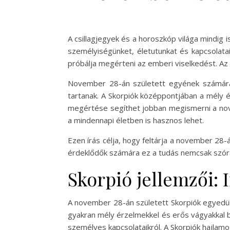
A csillagjegyek és a horoszkóp világa mindig
személyiségünket, életutunkat és kapcsolatai
próbálja megérteni az emberi viselkedést. Az 
November 28-án született egyének számára 
tartanak. A Skorpiók középpontjában a mély érz
megértése segíthet jobban megismerni a no
a mindennapi életben is hasznos lehet.
Ezen írás célja, hogy feltárja a november 28-
érdeklődők számára ez a tudás nemcsak szóra
Skorpió jellemzői: 
A november 28-án született Skorpiók egyedülá
gyakran mély érzelmekkel és erős vágyakkal bí
személyes kapcsolataikról. A Skorpiók hajlamo