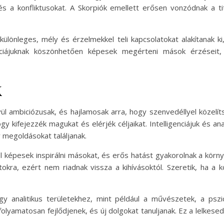
 és a konfliktusokat. A Skorpiók emellett erősen vonzódnak a 
ülönleges, mély és érzelmekkel teli kapcsolatokat alakítanak 
genciájuknak köszönhetően képesek megérteni mások érzéseit
k
ül ambiciózusak, és hajlamosak arra, hogy szenvedéllyel közelí
 kifejezzék magukat és elérjék céljaikat. Intelligenciájuk és an
 megoldásokat találjanak.
el képesek inspirálni másokat, és erős hatást gyakorolnak a kör
ra, ezért nem riadnak vissza a kihívásoktól. Szeretik, ha a 
gy analitikus területekhez, mint például a művészetek, a psz
olyamatosan fejlődjenek, és új dolgokat tanuljanak. Ez a lelkese