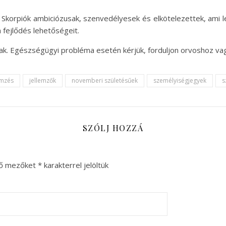
orpiók ambiciózusak, szenvedélyesek és elkötelezettek, ami le
 fejlődés lehetőségeit.
snak. Egészségügyi probléma esetén kérjük, forduljon orvoshoz 
emzés
jellemzők
novemberi születésűek
személyiségjegyek
s
SZÓLJ HOZZÁ
ző mezőket
*
karakterrel jelöltük