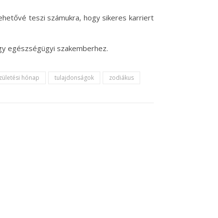
hetővé teszi számukra, hogy sikeres karriert
vagy egészségügyi szakemberhez.
zületési hónap
tulajdonságok
zodiákus