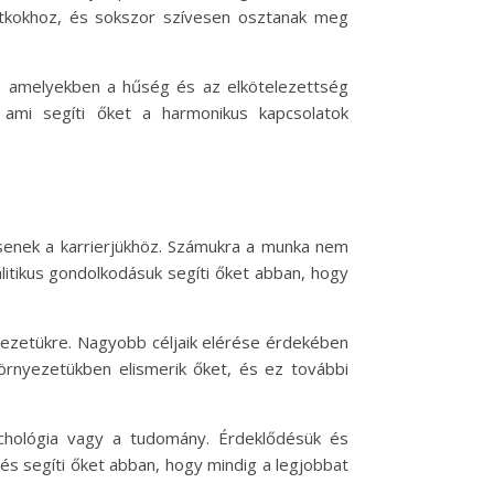
titkokhoz, és sokszor szívesen osztanak meg
ki, amelyekben a hűség és az elkötelezettség
, ami segíti őket a harmonikus kapcsolatok
tsenek a karrierjükhöz. Számukra a munka nem
alitikus gondolkodásuk segíti őket abban, hogy
nyezetükre. Nagyobb céljaik elérése érdekében
környezetükben elismerik őket, és ez további
ichológia vagy a tudomány. Érdeklődésük és
dés segíti őket abban, hogy mindig a legjobbat