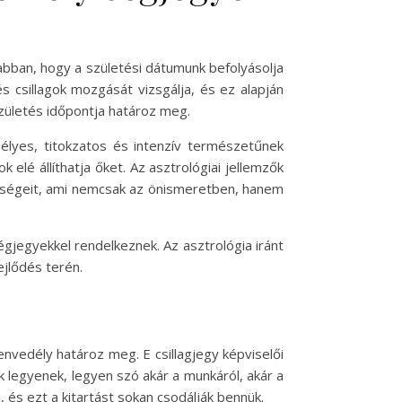
abban, hogy a születési dátumunk befolyásolja
s csillagok mozgását vizsgálja, és ez alapján
születés időpontja határoz meg.
lyes, titokzatos és intenzív természetűnek
 elé állíthatja őket. Az asztrológiai jellemzők
ségeit, ami nemcsak az önismeretben, hanem
égjegyekkel rendelkeznek. Az asztrológia iránt
jlődés terén.
nvedély határoz meg. E csillagjegy képviselői
k legyenek, legyen szó akár a munkáról, akár a
és ezt a kitartást sokan csodálják bennük.