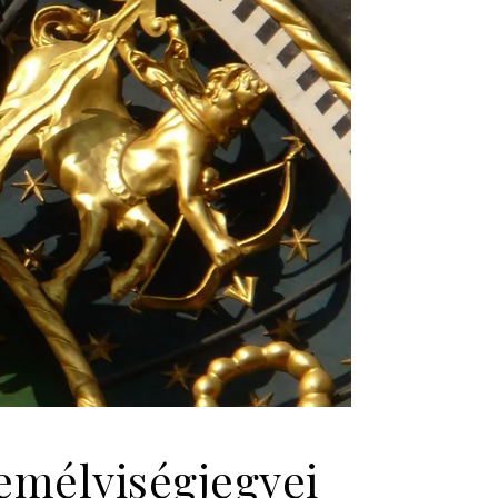
zemélyiségjegyei