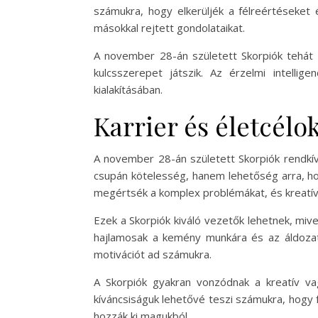
számukra, hogy elkerüljék a félreértéseket
másokkal rejtett gondolataikat.
A november 28-án született Skorpiók tehát k
kulcsszerepet játszik. Az érzelmi intelli
kialakításában.
Karrier és életcélo
A november 28-án született Skorpiók rendkív
csupán kötelesség, hanem lehetőség arra, hogy
megértsék a komplex problémákat, és kreatív
Ezek a Skorpiók kiváló vezetők lehetnek, miv
hajlamosak a kemény munkára és az áldozatok
motivációt ad számukra.
A Skorpiók gyakran vonzódnak a kreatív va
kíváncsiságuk lehetővé teszi számukra, hogy f
hozzák ki magukból.