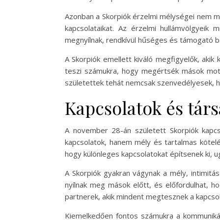
Azonban a Skorpiók érzelmi mélységei nem mi
kapcsolataikat. Az érzelmi hullámvölgyeik
megnyílnak, rendkívül hűséges és támogató ba
A Skorpiók emellett kiváló megfigyelők, aki
teszi számukra, hogy megértsék mások motiv
születettek tehát nemcsak szenvedélyesek, han
Kapcsolatok és társ
A november 28-án született Skorpiók kapcso
kapcsolatok, hanem mély és tartalmas kötelé
hogy különleges kapcsolatokat építsenek ki, 
A Skorpiók gyakran vágynak a mély, intimitá
nyílnak meg mások előtt, és előfordulhat, h
partnerek, akik mindent megtesznek a kapcsol
Kiemelkedően fontos számukra a kommunikáci