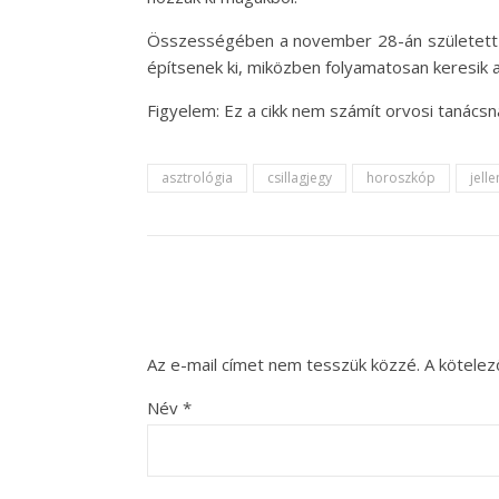
Összességében a november 28-án született Sk
építsenek ki, miközben folyamatosan keresik a
Figyelem: Ez a cikk nem számít orvosi tanác
asztrológia
csillagjegy
horoszkóp
jell
Az e-mail címet nem tesszük közzé.
A kötele
Név
*