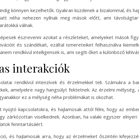
ndig könnyen kezelhetők. Gyakran küzdenek a bizalommal, és hajl
 miatt néha nehezen nyílnak meg mások előtt, ami távolságta
rátokká válnak.
k képesek észrevenni azokat a részleteket, amelyeket mások fig
ációit és szándékait, ezáltal ismereteiket felhasználva kieme
em rendkívül intelligensek is, ami segíti őket a különböző kihív
as interakciók
latai rendkívül intenzívek és érzelmekkel teli. Számukra a 
kek, amelyekre nagy hangsúlyt fektetnek. Az érzelmi mélység, a
ugyanakkor ez a mélység néha problémákat is okozhat.
st nyújtó kapcsolatokra, és hajlamosak attól félni, hogy az em
ogy zárkózottan viselkednek. Azonban, ha valaki egyszer elnyer
atok fenntartásáért.
ó, és hajlamosak arra, hogy az érzelmeket őszintén kifejezzék