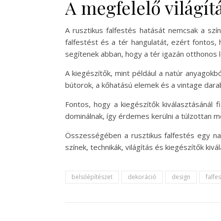
A megfelelő világít
A rusztikus falfestés hatását nemcsak a szín
falfestést és a tér hangulatát, ezért fontos, 
segítenek abban, hogy a tér igazán otthonos 
A kiegészítők, mint például a natúr anyagokbó
bútorok, a kőhatású elemek és a vintage darab
Fontos, hogy a kiegészítők kiválasztásánál 
dominálnak, így érdemes kerülni a túlzottan mo
Összességében a rusztikus falfestés egy na
színek, technikák, világítás és kiegészítők k
belsőépítészet
dekoráció
design
falfe