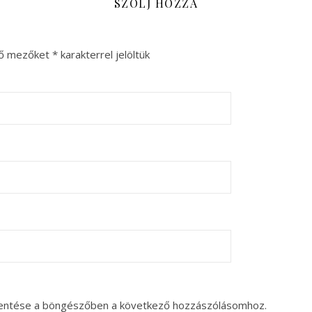
SZÓLJ HOZZÁ
ző mezőket
*
karakterrel jelöltük
entése a böngészőben a következő hozzászólásomhoz.