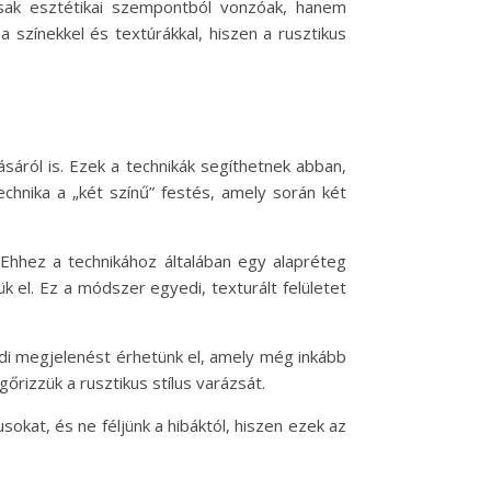
csak esztétikai szempontból vonzóak, hanem
a színekkel és textúrákkal, hiszen a rusztikus
ásáról is. Ezek a technikák segíthetnek abban,
chnika a „két színű” festés, amely során két
 Ehhez a technikához általában egy alapréteg
 el. Ez a módszer egyedi, texturált felületet
edi megjelenést érhetünk el, amely még inkább
őrizzük a rusztikus stílus varázsát.
usokat, és ne féljünk a hibáktól, hiszen ezek az