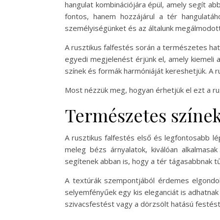
hangulat kombinációjára épül, amely segít ab
fontos, hanem hozzájárul a tér hangulatá
személyiségünket és az általunk megálmodott
A rusztikus falfestés során a természetes hat
egyedi megjelenést érjünk el, amely kiemeli 
színek és formák harmóniáját kereshetjük. A 
Most nézzük meg, hogyan érhetjük el ezt a rus
Természetes színek 
A rusztikus falfestés első és legfontosabb lé
meleg bézs árnyalatok, kiválóan alkalmasa
segítenek abban is, hogy a tér tágasabbnak tű
A textúrák szempontjából érdemes elgondolk
selyemfényűek egy kis eleganciát is adhatnak
szivacsfestést vagy a dörzsölt hatású festést