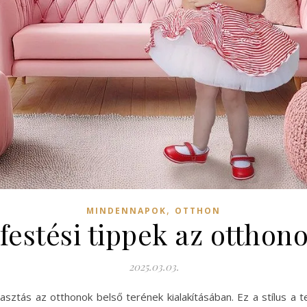
,
MINDENNAPOK
OTTHON
lfestési tippek az ottho
2025.03.03.
álasztás az otthonok belső terének kialakításában. Ez a stílus 