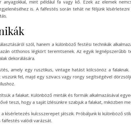
úr anyagokkal, mint például fa vagy kő. Ezek az elemek nem
egjelenéséhez is. A falfestés során tehát ne féljünk kísérletezni 
tás.
hnikák
álasztásáról szól, hanem a különböző festési technikák alkalmaz
igazán otthonos légkört teremtsenek. Az egyik legnépszerűbb te
alak dekorálására.
tés, amely egy rusztikus, vintage hatást kölcsönöz a falaknak.
viszünk fel, majd egy szivacs vagy rongy segítségével dörzsöljük
ílushoz.
zítsük a falakat. Különböző minták és formák alkalmazásával egy
tővé teszi, hogy a saját ízlésünkre szabjuk a falakat, miközben meg
 a kísérletezés kulcsszerepet játszik. Próbáljunk ki különböző stíl
falfestés valódi varázsát.