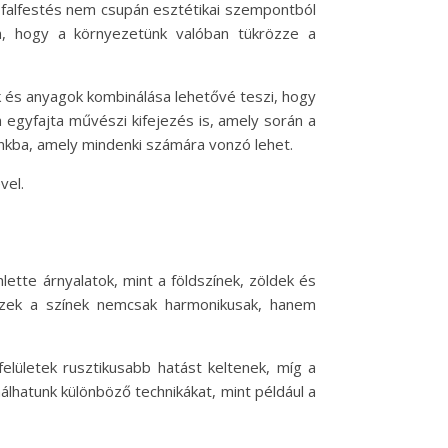
s falfestés nem csupán esztétikai szempontból
n, hogy a környezetünk valóban tükrözze a
ák és anyagok kombinálása lehetővé teszi, hogy
 egyfajta művészi kifejezés is, amely során a
unkba, amely mindenki számára vonzó lehet.
vel.
lette árnyalatok, mint a földszínek, zöldek és
 Ezek a színek nemcsak harmonikusak, hanem
lületek rusztikusabb hatást keltenek, míg a
lhatunk különböző technikákat, mint például a