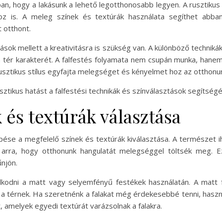
ban, hogy a lakásunk a lehető legotthonosabb legyen. A rusztiku
hoz is. A meleg színek és textúrák használata segíthet abba
 otthont.
ások mellett a kreativitásra is szükség van. A különböző technik
a tér karakterét. A falfestés folyamata nem csupán munka, hanem
rusztikus stílus egyfajta melegséget és kényelmet hoz az otthon
ztikus hatást a falfestési technikák és színválasztások segítségé
és textúrák választása
pése a megfelelő színek és textúrák kiválasztása. A természet ih
k arra, hogy otthonunk hangulatát melegséggel töltsék meg.
njön.
odni a matt vagy selyemfényű festékek használatán. A matt fe
 a térnek. Ha szeretnénk a falakat még érdekesebbé tenni, haszná
, amelyek egyedi textúrát varázsolnak a falakra.