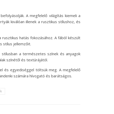
efolyásolják. A megfelelő világítás kiemeli a
tyák kiválóan illenek a rusztikus stílushoz, és
a rusztikus hatás fokozásához. A fából készült
stílus jellemzőit.
us stílusban a természetes színek és anyagok
ak színétől és textúrájától.
el és egyediséggel töltsük meg. A megfelelő
y mindenki számára hívogató és barátságos.
ek