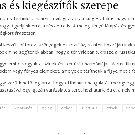
ás és kiegészítők szerepe
ek és technikák, hanem a világítás és a kiegészítők is nagyban b
hogy figyeljünk erre a részletre is. A meleg fényű lámpák és gyer
légkört árasztson.
l készült bútorok, szőnyegek és textíliák, szintén hozzájárulnak 
ok mind segítenek abban, hogy a tér valóban tükrözze a rusztikus 
figyelembe vegyük a színek és textúrák harmóniáját. A rusztik
dern vagy fényes elemeket, amelyek eltéríthetik a figyelmet a fal
gyszerű lehetőség arra, hogy otthonunk hangulatát melegségg
iválasztásával egy igazán varázslatos teret hozhatunk létre, amel
stés
kreativitás
meleg
otthon
rusztikus
színek
tipp