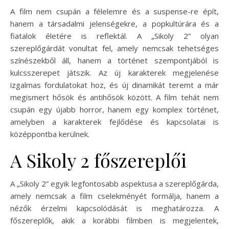
A film nem csupán a félelemre és a suspense-re épít,
hanem a társadalmi jelenségekre, a popkultúrára és a
fiatalok életére is reflektál. A „Sikoly 2” olyan
szereplőgárdát vonultat fel, amely nemcsak tehetséges
színészekből áll, hanem a történet szempontjából is
kulcsszerepet játszik. Az új karakterek megjelenése
izgalmas fordulatokat hoz, és új dinamikát teremt a már
megismert hősök és antihősök között. A film tehát nem
csupán egy újabb horror, hanem egy komplex történet,
amelyben a karakterek fejlődése és kapcsolatai is
középpontba kerülnek.
A Sikoly 2 főszereplői
A „Sikoly 2” egyik legfontosabb aspektusa a szereplőgárda,
amely nemcsak a film cselekményét formálja, hanem a
nézők érzelmi kapcsolódását is meghatározza. A
főszereplők, akik a korábbi filmben is megjelentek,