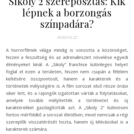
Sikoly 2 szereposztás: Kik
lépnek a borzongás
színpadára?
2025.03.27.
A horrorfilmek világa mindig is vonzotta a közönséget,
hiszen a feszültség és az adrenalinszint növelése egyedi
élményeket kínál. A „Sikoly” franchise különleges helyet
foglal el ezen a területen, hiszen nem csupán a félelem
keltésére összpontosít, hanem a karakterek és a
történetek mélységére is. A film sorozat első része óriási
siker lett, és a rajongók izgatottan várták a folytatásokat,
amelyek tovább mélyítették a történetet és új
karakterekkel gazdagították azt. A „Sikoly 2” különösen
fontos mérföldkő a sorozat életében, mivel nemcsak a régi
szereplők visszatérését hozta, hanem új kihívásokat is a
karakterek számára.