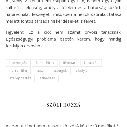
A „Sikoly 2” tehát nem csupán egy film, hanem egy olyan
kulturális jelenség, amely a félelem és a bátorság közötti
határvonalat feszegeti, miközben a nézők szórakoztatása
mellett fontos társadalmi kérdéseket is felvet.
Figyelem: Ez a cikk nem számít orvosi tanácsnak.
Egészségügyi probléma esetén kérem, hogy mindig
forduljon orvoshoz.
borzongás
filmes hírek
filmipar
folytatás
horror film
mozi
rajongók
sikoly 2
szereposztás
színészek
SZÓLJ HOZZÁ
Az e-mail címet nem tesszük közzé.
A kötelező mezőket
*