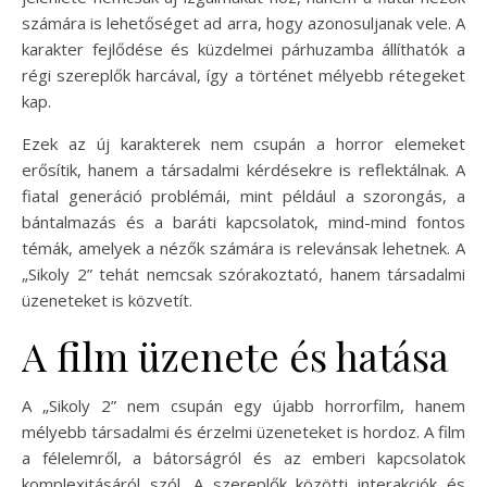
számára is lehetőséget ad arra, hogy azonosuljanak vele. A
karakter fejlődése és küzdelmei párhuzamba állíthatók a
régi szereplők harcával, így a történet mélyebb rétegeket
kap.
Ezek az új karakterek nem csupán a horror elemeket
erősítik, hanem a társadalmi kérdésekre is reflektálnak. A
fiatal generáció problémái, mint például a szorongás, a
bántalmazás és a baráti kapcsolatok, mind-mind fontos
témák, amelyek a nézők számára is relevánsak lehetnek. A
„Sikoly 2” tehát nemcsak szórakoztató, hanem társadalmi
üzeneteket is közvetít.
A film üzenete és hatása
A „Sikoly 2” nem csupán egy újabb horrorfilm, hanem
mélyebb társadalmi és érzelmi üzeneteket is hordoz. A film
a félelemről, a bátorságról és az emberi kapcsolatok
komplexitásáról szól. A szereplők közötti interakciók és