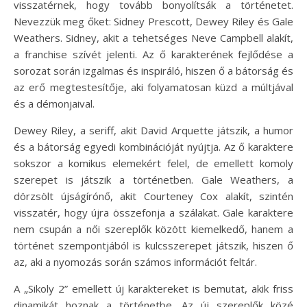
visszatérnek, hogy tovább bonyolítsák a történetet.
Nevezzük meg őket: Sidney Prescott, Dewey Riley és Gale
Weathers. Sidney, akit a tehetséges Neve Campbell alakít,
a franchise szívét jelenti. Az ő karakterének fejlődése a
sorozat során izgalmas és inspiráló, hiszen ő a bátorság és
az erő megtestesítője, aki folyamatosan küzd a múltjával
és a démonjaival.
Dewey Riley, a seriff, akit David Arquette játszik, a humor
és a bátorság egyedi kombinációját nyújtja. Az ő karaktere
sokszor a komikus elemekért felel, de emellett komoly
szerepet is játszik a történetben. Gale Weathers, a
dörzsölt újságírónő, akit Courteney Cox alakít, szintén
visszatér, hogy újra összefonja a szálakat. Gale karaktere
nem csupán a női szereplők között kiemelkedő, hanem a
történet szempontjából is kulcsszerepet játszik, hiszen ő
az, aki a nyomozás során számos információt feltár.
A „Sikoly 2” emellett új karaktereket is bemutat, akik friss
dinamikát hoznak a történetbe. Az új szereplők közé