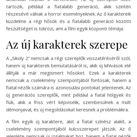
tartozik, például a fiatalabb generáció, akik szintén
részesévé válnak a horror eseményeknek. Az ő karaktereik
küzdelme a régi hősök és a fiatalabb generáció közötti
feszültséget is tükrözi, ami a film egyik központi témája.
Az új karakterek szerepe
A „Sikoly 2” nemcsak a régi szereplők visszatéréséről szól,
hanem új karakterek bemutatásáról is, akik új kihívások elé
állítják a már megismert hősöket. Ezek a karakterek
nemcsak a cselekmény szempontjából fontosak, hanem a
fiatal nézők számára is azonosulási pontokat jelentenek. Az
új generációs szereplők, mint például a fiatal hölgyek és
fiúk, akik a friss vért képviselik, szembesülnek a múlt
démonjaival, és új megoldásokat keresnek a problémáikra.
A film egyik új karaktere, akit a fiatal színész alakít, a
cselekmény szempontjából kulcsszerepet játszik. Az ő
jelenléte nemcsak új izgalmakat hoz, hanem a fiatal nézők