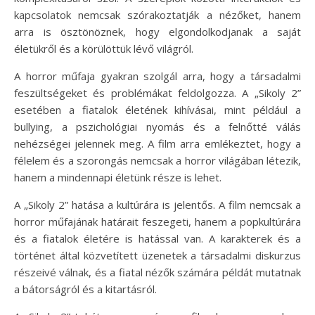
kapcsolatok nemcsak szórakoztatják a nézőket, hanem
arra is ösztönöznek, hogy elgondolkodjanak a saját
életükről és a körülöttük lévő világról.
A horror műfaja gyakran szolgál arra, hogy a társadalmi
feszültségeket és problémákat feldolgozza. A „Sikoly 2”
esetében a fiatalok életének kihívásai, mint például a
bullying, a pszichológiai nyomás és a felnőtté válás
nehézségei jelennek meg. A film arra emlékeztet, hogy a
félelem és a szorongás nemcsak a horror világában létezik,
hanem a mindennapi életünk része is lehet.
A „Sikoly 2” hatása a kultúrára is jelentős. A film nemcsak a
horror műfajának határait feszegeti, hanem a popkultúrára
és a fiatalok életére is hatással van. A karakterek és a
történet által közvetített üzenetek a társadalmi diskurzus
részeivé válnak, és a fiatal nézők számára példát mutatnak
a bátorságról és a kitartásról.