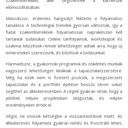
szakemberekkel, akik segíthetnek a karrierünk
előmozdításában.
Másodszor, érdemes hangsúlyt fektetni a folyamatos
tanulásra. A technológiai trendek gyorsan változnak, így a
fiatal szakembereknek folyamatosan naprakészen kell
tartaniuk tudásukat. Online tanfolyamok, workshopok és
szakmai képzések remek lehetőséget adnak arra, hogy új
ismereteket szerezzünk, és bővítsük a tudásunkat.
Harmadszor, a gyakornoki programok és önkéntes munkák
nagyszerű lehetőséget kínálnak a tapasztalatszerzésre.
Még ha ezek nem is fizetett pozíciók, a megszerzett
tapasztalat és a portfólió építése hosszú távon sokat
segíthet az álláskeresésben. A cégek gyakran nézik, hogy a
jelöltek milyen projekteken dolgoztak, és milyen
eredményeket értek el.
Végül, ne essünk kétségbe a visszautasítások miatt. Az
álláskeresés folyamata gyakran nehéz és frusztráló lehet,