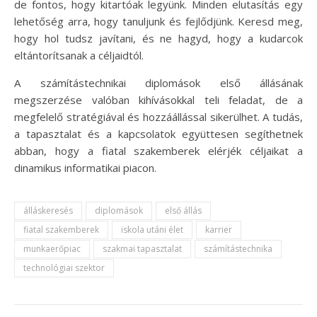
de fontos, hogy kitartóak legyünk. Minden elutasítás egy
lehetőség arra, hogy tanuljunk és fejlődjünk. Keresd meg,
hogy hol tudsz javítani, és ne hagyd, hogy a kudarcok
eltántorítsanak a céljaidtól.
A számítástechnikai diplomások első állásának
megszerzése valóban kihívásokkal teli feladat, de a
megfelelő stratégiával és hozzáállással sikerülhet. A tudás,
a tapasztalat és a kapcsolatok együttesen segíthetnek
abban, hogy a fiatal szakemberek elérjék céljaikat a
dinamikus informatikai piacon.
álláskeresés
diplomások
első állás
fiatal szakemberek
iskola utáni élet
karrier
munkaerőpiac
szakmai tapasztalat
számítástechnika
technológiai szektor