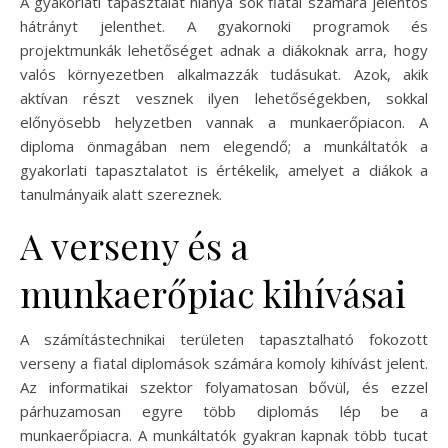
A gyakorlati tapasztalat hiánya sok fiatal számára jelentős
hátrányt jelenthet. A gyakornoki programok és
projektmunkák lehetőséget adnak a diákoknak arra, hogy
valós környezetben alkalmazzák tudásukat. Azok, akik
aktívan részt vesznek ilyen lehetőségekben, sokkal
előnyösebb helyzetben vannak a munkaerőpiacon. A
diploma önmagában nem elegendő; a munkáltatók a
gyakorlati tapasztalatot is értékelik, amelyet a diákok a
tanulmányaik alatt szereznek.
A verseny és a
munkaerőpiac kihívásai
A számítástechnikai területen tapasztalható fokozott
verseny a fiatal diplomások számára komoly kihívást jelent.
Az informatikai szektor folyamatosan bővül, és ezzel
párhuzamosan egyre több diplomás lép be a
munkaerőpiacra. A munkáltatók gyakran kapnak több tucat