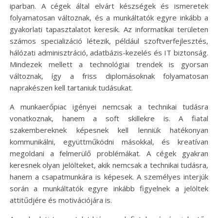
iparban. A cégek által elvárt készségek és ismeretek
folyamatosan változnak, és a munkáltatók egyre inkább a
gyakorlati tapasztalatot keresik. Az informatikai területen
számos specializáció létezik, például szoftverfejlesztés,
hálózati adminisztráció, adatbázis-kezelés és IT biztonság.
Mindezek mellett a technológiai trendek is gyorsan
változnak, így a friss diplomásoknak folyamatosan
naprakészen kell tartaniuk tudásukat.
A munkaerőpiac igényei nemcsak a technikai tudásra
vonatkoznak, hanem a soft skillekre is. A fiatal
szakembereknek képesnek kell lenniük hatékonyan
kommunikálni, együttműködni másokkal, és kreatívan
megoldani a felmerülő problémákat. A cégek gyakran
keresnek olyan jelölteket, akik nemcsak a technikai tudásra,
hanem a csapatmunkára is képesek. A személyes interjúk
során a munkáltatók egyre inkább figyelnek a jelöltek
attitűdjére és motivációjára is.