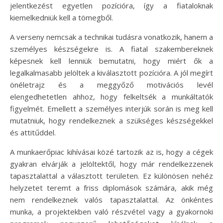
jelentkezést egyetlen pozícióra, így a fiataloknak
kiemelkedniük kell a tömegből.
A verseny nemcsak a technikai tudásra vonatkozik, hanem a
személyes készségekre is. A fiatal szakembereknek
képesnek kell lenniük bemutatni, hogy miért ők a
legalkalmasabb jelöltek a kiválasztott pozícióra. A jól megírt
önéletrajz és a meggyőző motivációs levél
elengedhetetlen ahhoz, hogy felkeltsék a munkáltatók
figyelmét. Emellett a személyes interjúk során is meg kell
mutatniuk, hogy rendelkeznek a szükséges készségekkel
és attitűddel.
A munkaerőpiac kihívásai közé tartozik az is, hogy a cégek
gyakran elvárják a jelöltektől, hogy már rendelkezzenek
tapasztalattal a választott területen. Ez különösen nehéz
helyzetet teremt a friss diplomások számára, akik még
nem rendelkeznek valós tapasztalattal. Az önkéntes
munka, a projektekben való részvétel vagy a gyakornoki