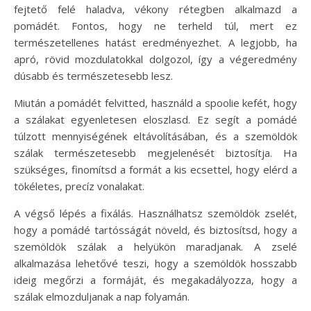
fejtető felé haladva, vékony rétegben alkalmazd a
pomádét. Fontos, hogy ne terheld túl, mert ez
természetellenes hatást eredményezhet. A legjobb, ha
apró, rövid mozdulatokkal dolgozol, így a végeredmény
dúsabb és természetesebb lesz.
Miután a pomádét felvitted, használd a spoolie kefét, hogy
a szálakat egyenletesen eloszlasd. Ez segít a pomádé
túlzott mennyiségének eltávolításában, és a szemöldök
szálak természetesebb megjelenését biztosítja. Ha
szükséges, finomítsd a formát a kis ecsettel, hogy elérd a
tökéletes, precíz vonalakat.
A végső lépés a fixálás. Használhatsz szemöldök zselét,
hogy a pomádé tartósságát növeld, és biztosítsd, hogy a
szemöldök szálak a helyükön maradjanak. A zselé
alkalmazása lehetővé teszi, hogy a szemöldök hosszabb
ideig megőrzi a formáját, és megakadályozza, hogy a
szálak elmozduljanak a nap folyamán.