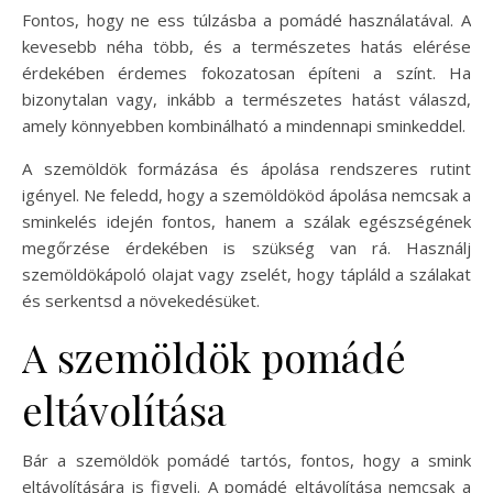
Fontos, hogy ne ess túlzásba a pomádé használatával. A
kevesebb néha több, és a természetes hatás elérése
érdekében érdemes fokozatosan építeni a színt. Ha
bizonytalan vagy, inkább a természetes hatást válaszd,
amely könnyebben kombinálható a mindennapi sminkeddel.
A szemöldök formázása és ápolása rendszeres rutint
igényel. Ne feledd, hogy a szemöldököd ápolása nemcsak a
sminkelés idején fontos, hanem a szálak egészségének
megőrzése érdekében is szükség van rá. Használj
szemöldökápoló olajat vagy zselét, hogy tápláld a szálakat
és serkentsd a növekedésüket.
A szemöldök pomádé
eltávolítása
Bár a szemöldök pomádé tartós, fontos, hogy a smink
eltávolítására is figyelj. A pomádé eltávolítása nemcsak a