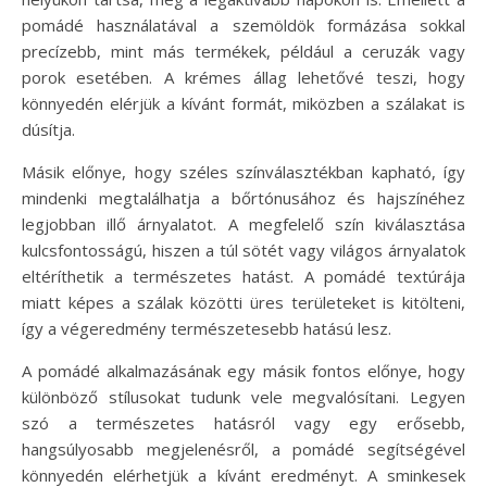
pomádé használatával a szemöldök formázása sokkal
precízebb, mint más termékek, például a ceruzák vagy
porok esetében. A krémes állag lehetővé teszi, hogy
könnyedén elérjük a kívánt formát, miközben a szálakat is
dúsítja.
Másik előnye, hogy széles színválasztékban kapható, így
mindenki megtalálhatja a bőrtónusához és hajszínéhez
legjobban illő árnyalatot. A megfelelő szín kiválasztása
kulcsfontosságú, hiszen a túl sötét vagy világos árnyalatok
eltéríthetik a természetes hatást. A pomádé textúrája
miatt képes a szálak közötti üres területeket is kitölteni,
így a végeredmény természetesebb hatású lesz.
A pomádé alkalmazásának egy másik fontos előnye, hogy
különböző stílusokat tudunk vele megvalósítani. Legyen
szó a természetes hatásról vagy egy erősebb,
hangsúlyosabb megjelenésről, a pomádé segítségével
könnyedén elérhetjük a kívánt eredményt. A sminkesek