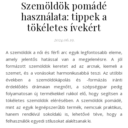
Szemöldök pomádé
használata: tippek a
tökéletes ívekért
2024.06.19.
A szemöldök a női és férfi arc egyik legfontosabb eleme,
amely jelentős hatással van a megjelenésre. A jól
formázott szemöldök keretet ad az arcnak, kiemeli a
szemet, és a vonásokat harmonikusabbá teszi. Az utóbbi
években a szemöldökápolás és -formázás iránti
érdeklődés drámaian megnőtt, a szépségipar pedig
folyamatosan új termékekkel rukkol elő, hogy segítsen a
tökéletes szemöldök elérésében. A szemöldök pomádé,
mint az egyik legnépszerűbb termék, nemcsak praktikus,
hanem rendkívül sokoldalú is, lehetővé téve, hogy a
felhasználók egyedi stílusokat alakítsanak ki.