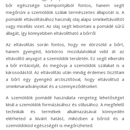
bőr egészsége szempontjából fontos, hanem segít
megőrizni a szemöldök szálak természetes állapotát is. A
pomádé eltávolításához használj olaj alapú sminkeltávolítót
vagy micellás vizet. Az olaj segít lebontani a pomádé sűrű
állagát, így könnyebben eltávolítható a bőrről.
Az eltávolítás során fontos, hogy ne dörzsöld a bőrt,
hanem gyengéd, körkörös mozdulatokkal vidd át az
eltávolító anyagot a szemöldök területén. Ez segít elkerülni
a bőr irritációját, és megóvja a szemöldök szálakat is a
károsodástól. Az eltávolítás után mindig érdemes tisztítani
a bőrt egy gyengéd arctisztítóval, hogy eltávolítsd a
sminkmaradványokat és a szennyeződéseket.
A szemöldök pomádé használata rengeteg lehetőséget
kínál a szemöldök formázásához és stílusához. A megfelelő
technikák és termékek alkalmazásával könnyedén
elérheted a kívánt hatást, miközben a bőröd és a
szemöldököd egészségét is megőrizheted.