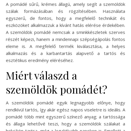
A pomádé sűrű, krémes állagú, amely segít a szemöldök
szálak formázásában és rögzítésében. Használata
egyszerű, de fontos, hogy a megfelelő technikát és
eszközöket alkalmazzuk a kívánt hatás elérése érdekében.
A szemöldök pomádé nemcsak a sminkkészletek szerves
részét képezi, hanem a mindennapi szépségápolás fontos
eleme is. A megfelelő termék kiválasztása, a helyes
alkalmazás és a karbantartás alapvető a tartós és
esztétikus eredmény eléréséhez.
Miért válaszd a
szemöldök pomádét?
A szemöldök pomádé egyik legnagyobb előnye, hogy
rendkívül tartós, így akár egész napos viseletre is ideális. A
pomádé több mint egyszerű színező anyag; a tartóssága
és állaga lehetővé teszi, hogy a szemöldök szálakat a
helyükön tartsa, még a legaktívabb napokon is. Emellett a