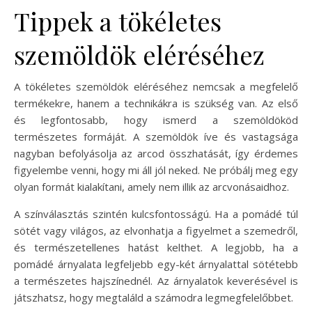
Tippek a tökéletes
szemöldök eléréséhez
A tökéletes szemöldök eléréséhez nemcsak a megfelelő
termékekre, hanem a technikákra is szükség van. Az első
és legfontosabb, hogy ismerd a szemöldököd
természetes formáját. A szemöldök íve és vastagsága
nagyban befolyásolja az arcod összhatását, így érdemes
figyelembe venni, hogy mi áll jól neked. Ne próbálj meg egy
olyan formát kialakítani, amely nem illik az arcvonásaidhoz.
A színválasztás szintén kulcsfontosságú. Ha a pomádé túl
sötét vagy világos, az elvonhatja a figyelmet a szemedről,
és természetellenes hatást kelthet. A legjobb, ha a
pomádé árnyalata legfeljebb egy-két árnyalattal sötétebb
a természetes hajszínednél. Az árnyalatok keverésével is
játszhatsz, hogy megtaláld a számodra legmegfelelőbbet.