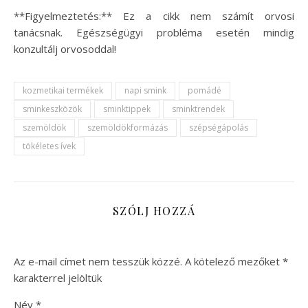
**Figyelmeztetés:** Ez a cikk nem számít orvosi
tanácsnak. Egészségügyi probléma esetén mindig
konzultálj orvosoddal!
kozmetikai termékek
napi smink
pomádé
sminkeszközök
sminktippek
sminktrendek
szemöldök
szemöldökformázás
szépségápolás
tökéletes ívek
SZÓLJ HOZZÁ
Az e-mail címet nem tesszük közzé.
A kötelező mezőket
*
karakterrel jelöltük
Név
*