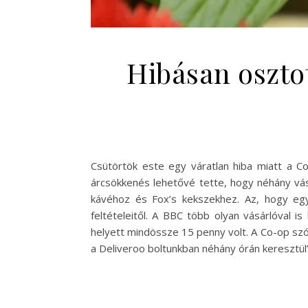
Hibásan osztot
Csütörtök este egy váratlan hiba miatt a Co
árcsökkenés lehetővé tette, hogy néhány vá
kávéhoz és Fox’s kekszekhez. Az, hogy egy
feltételeitől. A BBC több olyan vásárlóval is
helyett mindössze 15 penny volt. A Co-op szóv
a Deliveroo boltunkban néhány órán keresztül