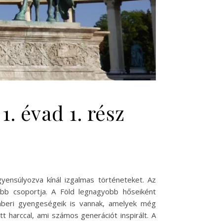
. évad 1. rész
yensúlyozva kínál izgalmas történeteket. Az
bb csoportja. A Föld legnagyobb hőseiként
mberi gyengeségeik is vannak, amelyek még
t harccal, ami számos generációt inspirált. A