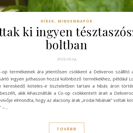
,
HÍREK
MINDENNAPOK
tak ki ingyen tésztaszós
boltban
2025.05.14.
-op termékeinek ára jelentősen csökkent a Deliveroo szállító a
sárló ingyen juthasson hozzá különböző termékekhez, például 
 kereskedő köteles-e tiszteletben tartani a hibás áron törté
 beszélt, akik kihasználták a Co-op csökkentett árait a Delivero
ivője elmondta, hogy az alacsony árak „irodai hibának” voltak k
” –…
TOVÁBB