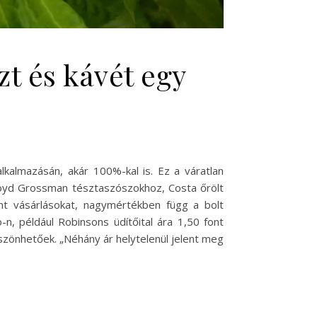
zt és kávét egy
lkalmazásán, akár 100%-kal is. Ez a váratlan
Loyd Grossman tésztaszószokhoz, Costa őrölt
nt vásárlásokat, nagymértékben függ a bolt
o-n, például Robinsons üdítőital ára 1,50 font
öszönhetőek. „Néhány ár helytelenül jelent meg