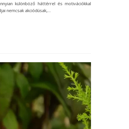
nyian különböző háttérrel és motivációkkal
djai nemcsak akciódúsak,…