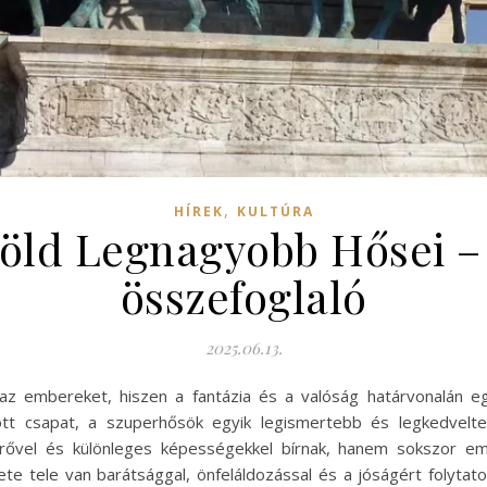
,
HÍREK
KULTÚRA
öld Legnagyobb Hősei – 1
összefoglaló
2025.06.13.
az embereket, hiszen a fantázia és a valóság határvonalán eg
ott csapat, a szuperhősök egyik legismertebb és legkedvelte
rővel és különleges képességekkel bírnak, hanem sokszor e
te tele van barátsággal, önfeláldozással és a jóságért folytatot