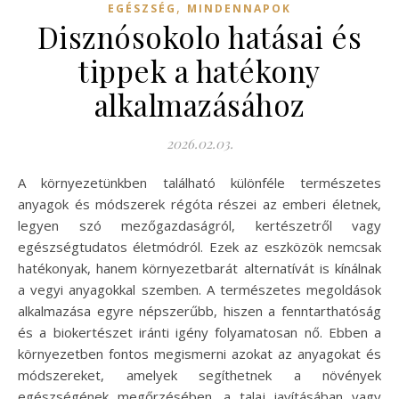
,
EGÉSZSÉG
MINDENNAPOK
Disznósokolo hatásai és
tippek a hatékony
alkalmazásához
2026.02.03.
A környezetünkben található különféle természetes
anyagok és módszerek régóta részei az emberi életnek,
legyen szó mezőgazdaságról, kertészetről vagy
egészségtudatos életmódról. Ezek az eszközök nemcsak
hatékonyak, hanem környezetbarát alternatívát is kínálnak
a vegyi anyagokkal szemben. A természetes megoldások
alkalmazása egyre népszerűbb, hiszen a fenntarthatóság
és a biokertészet iránti igény folyamatosan nő. Ebben a
környezetben fontos megismerni azokat az anyagokat és
módszereket, amelyek segíthetnek a növények
egészségének megőrzésében, a talaj javításában vagy