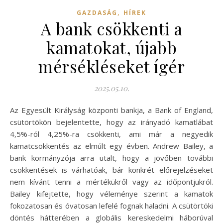
,
GAZDASÁG
HÍREK
A bank csökkenti a
kamatokat, újabb
mérsékléseket ígér
2025.05.10.
Az Egyesült Királyság központi bankja, a Bank of England,
csütörtökön bejelentette, hogy az irányadó kamatlábat
4,5%-ról 4,25%-ra csökkenti, ami már a negyedik
kamatcsökkentés az elmúlt egy évben. Andrew Bailey, a
bank kormányzója arra utalt, hogy a jövőben további
csökkentések is várhatóak, bár konkrét előrejelzéseket
nem kívánt tenni a mértékükről vagy az időpontjukról.
Bailey kifejtette, hogy véleménye szerint a kamatok
fokozatosan és óvatosan lefelé fognak haladni. A csütörtöki
döntés hátterében a globális kereskedelmi háborúval