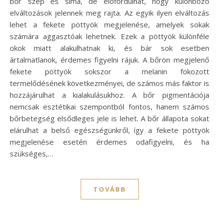
bőr szép és sima, de előfordulhat, hogy különböző
elváltozások jelennek meg rajta. Az egyik ilyen elváltozás
lehet a fekete pöttyök megjelenése, amelyek sokak
számára aggasztóak lehetnek. Ezek a pöttyök különféle
okok miatt alakulhatnak ki, és bár sok esetben
ártalmatlanok, érdemes figyelni rájuk. A bőrön megjelenő
fekete pöttyök sokszor a melanin fokozott
termelődésének következményei, de számos más faktor is
hozzájárulhat a kialakulásukhoz. A bőr pigmentációja
nemcsak esztétikai szempontból fontos, hanem számos
bőrbetegség elsődleges jele is lehet. A bőr állapota sokat
elárulhat a belső egészségünkről, így a fekete pöttyök
megjelenése esetén érdemes odafigyelni, és ha
szükséges,…
TOVÁBB