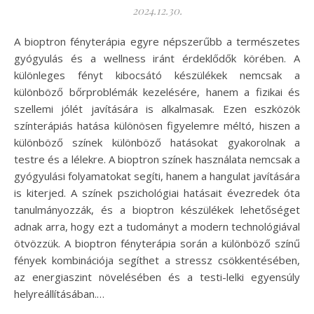
2024.12.30.
A bioptron fényterápia egyre népszerűbb a természetes
gyógyulás és a wellness iránt érdeklődők körében. A
különleges fényt kibocsátó készülékek nemcsak a
különböző bőrproblémák kezelésére, hanem a fizikai és
szellemi jólét javítására is alkalmasak. Ezen eszközök
színterápiás hatása különösen figyelemre méltó, hiszen a
különböző színek különböző hatásokat gyakorolnak a
testre és a lélekre. A bioptron színek használata nemcsak a
gyógyulási folyamatokat segíti, hanem a hangulat javítására
is kiterjed. A színek pszichológiai hatásait évezredek óta
tanulmányozzák, és a bioptron készülékek lehetőséget
adnak arra, hogy ezt a tudományt a modern technológiával
ötvözzük. A bioptron fényterápia során a különböző színű
fények kombinációja segíthet a stressz csökkentésében,
az energiaszint növelésében és a testi-lelki egyensúly
helyreállításában.…