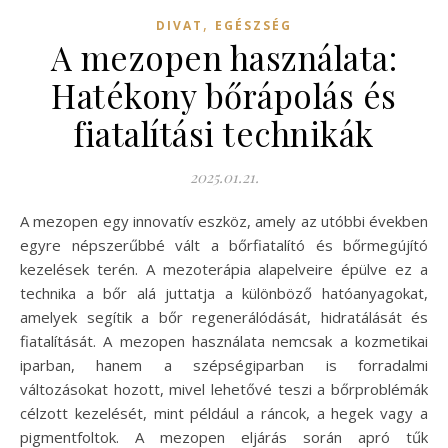
,
DIVAT
EGÉSZSÉG
A mezopen használata:
Hatékony bőrápolás és
fiatalítási technikák
2025.01.21.
A mezopen egy innovatív eszköz, amely az utóbbi években
egyre népszerűbbé vált a bőrfiatalító és bőrmegújító
kezelések terén. A mezoterápia alapelveire épülve ez a
technika a bőr alá juttatja a különböző hatóanyagokat,
amelyek segítik a bőr regenerálódását, hidratálását és
fiatalítását. A mezopen használata nemcsak a kozmetikai
iparban, hanem a szépségiparban is forradalmi
változásokat hozott, mivel lehetővé teszi a bőrproblémák
célzott kezelését, mint például a ráncok, a hegek vagy a
pigmentfoltok. A mezopen eljárás során apró tűk