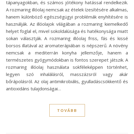
tápanyagokban, és számos jótékony hatással rendelkezik.
A rozmaring illóolaj nemcsak az ételek ízesítésére alkalmas,
hanem különböző egészségügyi problémák enyhítésére is
használják. Az illóolajok világában a rozmaring kiemelkedő
helyet foglal el, mivel sokoldalúsága és hatékonysága miatt
sokan választják. A rozmaring illóolaj friss, fás és kissé
borsos illatával az aromaterápiában is népszerű. A növény
nemcsak a mediterrán konyha jellemzője, hanem a
természetes gyógymódokban is fontos szerepet játszik. A
rozmaring illóolaj használata sokféleképpen történhet,
legyen szó inhalálásról, masszázsról vagy akár
bőrápolásról. Az olaj antimikrobiális, gyulladáscsökkentő és
antioxidáns tulajdonságai…
TOVÁBB