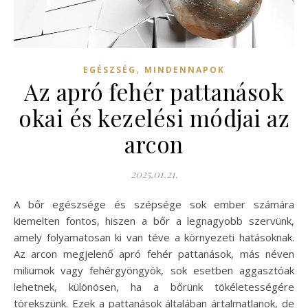
,
EGÉSZSÉG
MINDENNAPOK
Az apró fehér pattanások
okai és kezelési módjai az
arcon
2025.01.21.
A bőr egészsége és szépsége sok ember számára
kiemelten fontos, hiszen a bőr a legnagyobb szervünk,
amely folyamatosan ki van téve a környezeti hatásoknak.
Az arcon megjelenő apró fehér pattanások, más néven
miliumok vagy fehérgyöngyök, sok esetben aggasztóak
lehetnek, különösen, ha a bőrünk tökéletességére
törekszünk. Ezek a pattanások általában ártalmatlanok, de