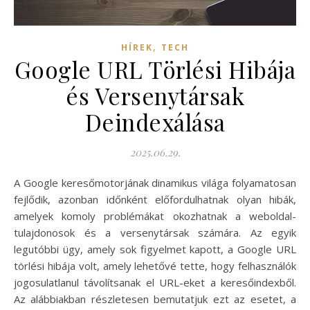
,
HÍREK
TECH
Google URL Törlési Hibája
és Versenytársak
Deindexálása
2025.06.29.
A Google keresőmotorjának dinamikus világa folyamatosan
fejlődik, azonban időnként előfordulhatnak olyan hibák,
amelyek komoly problémákat okozhatnak a weboldal-
tulajdonosok és a versenytársak számára. Az egyik
legutóbbi ügy, amely sok figyelmet kapott, a Google URL
törlési hibája volt, amely lehetővé tette, hogy felhasználók
jogosulatlanul távolítsanak el URL-eket a keresőindexből.
Az alábbiakban részletesen bemutatjuk ezt az esetet, a