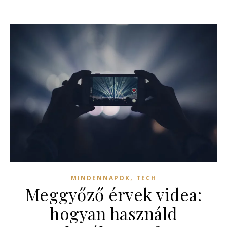
,
MINDENNAPOK
TECH
Meggyőző érvek videa:
hogyan használd