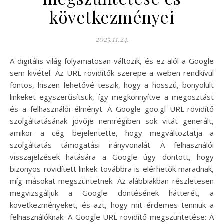
következményei
2025.11.24.
A digitális világ folyamatosan változik, és ez alól a Google
sem kivétel. Az URL-rövidítők szerepe a weben rendkívül
fontos, hiszen lehetővé teszik, hogy a hosszú, bonyolult
linkeket egyszerűsítsük, így megkönnyítve a megosztást
és a felhasználói élményt. A Google goo.gl URL-rövidítő
szolgáltatásának jövője nemrégiben sok vitát generált,
amikor a cég bejelentette, hogy megváltoztatja a
szolgáltatás támogatási irányvonalát. A felhasználói
visszajelzések hatására a Google úgy döntött, hogy
bizonyos rövidített linkek továbbra is elérhetők maradnak,
míg másokat megszüntetnek. Az alábbiakban részletesen
megvizsgáljuk a Google döntésének hátterét, a
következményeket, és azt, hogy mit érdemes tenniük a
felhasználóknak. A Google URL-rövidítő megszüntetése: A