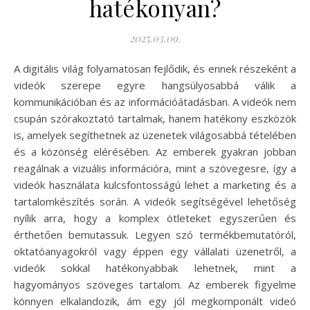
hatékonyan?
2025.03.09.
A digitális világ folyamatosan fejlődik, és ennek részeként a
videók szerepe egyre hangsúlyosabbá válik a
kommunikációban és az információátadásban. A videók nem
csupán szórakoztató tartalmak, hanem hatékony eszközök
is, amelyek segíthetnek az üzenetek világosabbá tételében
és a közönség elérésében. Az emberek gyakran jobban
reagálnak a vizuális információra, mint a szövegesre, így a
videók használata kulcsfontosságú lehet a marketing és a
tartalomkészítés során. A videók segítségével lehetőség
nyílik arra, hogy a komplex ötleteket egyszerűen és
érthetően bemutassuk. Legyen szó termékbemutatóról,
oktatóanyagokról vagy éppen egy vállalati üzenetről, a
videók sokkal hatékonyabbak lehetnek, mint a
hagyományos szöveges tartalom. Az emberek figyelme
könnyen elkalandozik, ám egy jól megkomponált videó