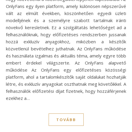
OnlyFans egy ilyen platform, amely különösen népszerűvé
vált az elmúlt években, köszönhetően egyedi üzleti
modelljének és a személyre szabott tartalmak iránti
növekvő keresletnek. Ez a szolgáltatás lehetőséget ad a
felhasználóknak, hogy előfizetéses rendszerben jussanak
hozzá exkluzív anyagokhoz, miközben a készítők
közvetlenül bevételhez juthatnak. Az OnlyFans működése
és használata izgalmas és aktuális téma, amely egyre több
embert érdekel világszerte. Az OnlyFans alapvető
működése Az OnlyFans egy előfizetéses közösségi
platform, ahol a tartalomkészítők saját oldalukat hozhatják
létre, és exkluzív anyagokat oszthatnak meg követőikkel. A
felhasználók előfizetési díjat fizetnek, hogy hozzáférjenek
ezekhez a…
TOVÁBB