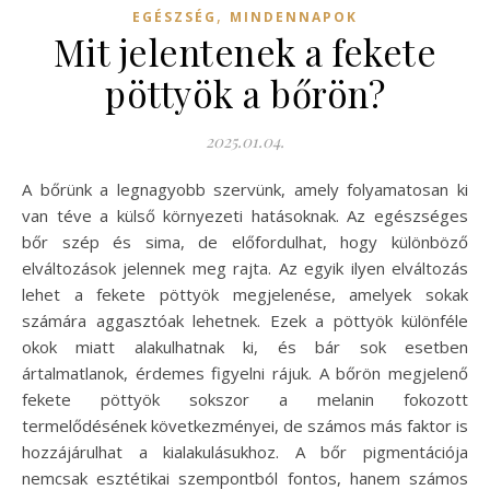
,
EGÉSZSÉG
MINDENNAPOK
Mit jelentenek a fekete
pöttyök a bőrön?
2025.01.04.
A bőrünk a legnagyobb szervünk, amely folyamatosan ki
van téve a külső környezeti hatásoknak. Az egészséges
bőr szép és sima, de előfordulhat, hogy különböző
elváltozások jelennek meg rajta. Az egyik ilyen elváltozás
lehet a fekete pöttyök megjelenése, amelyek sokak
számára aggasztóak lehetnek. Ezek a pöttyök különféle
okok miatt alakulhatnak ki, és bár sok esetben
ártalmatlanok, érdemes figyelni rájuk. A bőrön megjelenő
fekete pöttyök sokszor a melanin fokozott
termelődésének következményei, de számos más faktor is
hozzájárulhat a kialakulásukhoz. A bőr pigmentációja
nemcsak esztétikai szempontból fontos, hanem számos