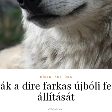
,
HÍREK
KULTÚRA
ják a dire farkas újbóli 
állítását
2025.05.17.